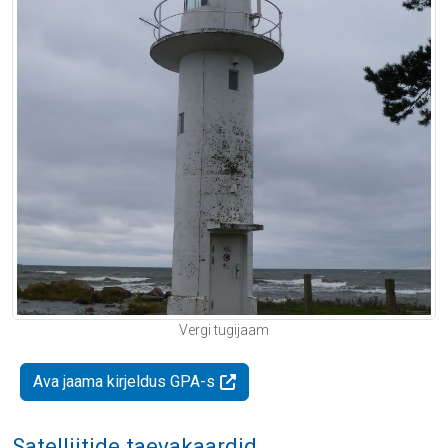
Vergi tugijaam
Ava jaama kirjeldus GPA-s
Satelliitide taevakaardid