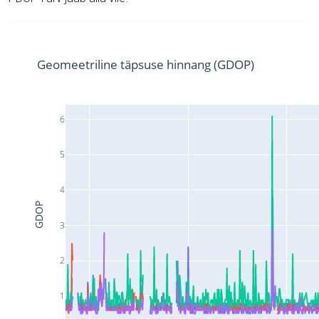
Geomeetriline täpsuse hinnang (GDOP)
6
5
4
GDOP
3
2
1