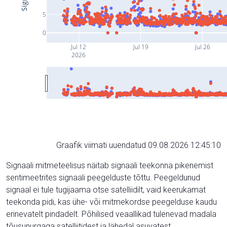
5
0
Jul 12
Jul 19
Jul 26
2026
Graafik viimati uuendatud 09.08.2026 12:45:10
Signaali mitmeteelisus näitab signaali teekonna pikenemist
sentimeetrites signaali peegelduste tõttu. Peegeldunud
signaal ei tule tugijaama otse satelliidilt, vaid keerukamat
teekonda pidi, kas ühe- või mitmekordse peegelduse kaudu
erinevatelt pindadelt. Põhilised veaallikad tulenevad madala
tõusunurgaga satelliitidest ja lähedal asuvatest