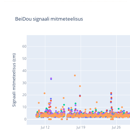
BeiDou signaali mitmeteelisus
60
Signaali mitmeteelisus (cm)
50
40
30
20
10
0
Jul 12
Jul 19
Jul 26