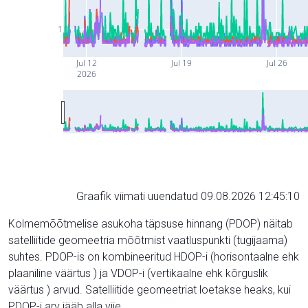
1
Jul 12
Jul 19
Jul 26
2026
Graafik viimati uuendatud 09.08.2026 12:45:10
Kolmemõõtmelise asukoha täpsuse hinnang (PDOP) näitab
satelliitide geomeetria mõõtmist vaatluspunkti (tugijaama)
suhtes. PDOP-is on kombineeritud HDOP-i (horisontaalne ehk
plaaniline väärtus ) ja VDOP-i (vertikaalne ehk kõrguslik
väärtus ) arvud. Satelliitide geomeetriat loetakse heaks, kui
PDOP-i arv jääb alla viie.