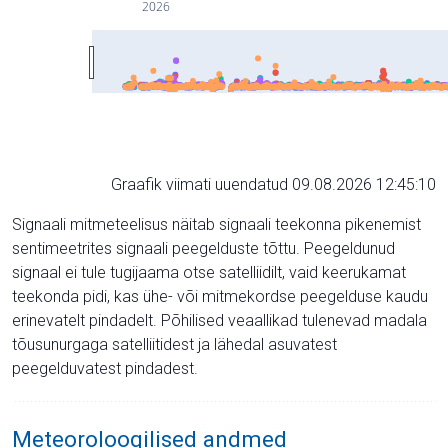
2026
Graafik viimati uuendatud 09.08.2026 12:45:10
Signaali mitmeteelisus näitab signaali teekonna pikenemist
sentimeetrites signaali peegelduste tõttu. Peegeldunud
signaal ei tule tugijaama otse satelliidilt, vaid keerukamat
teekonda pidi, kas ühe- või mitmekordse peegelduse kaudu
erinevatelt pindadelt. Põhilised veaallikad tulenevad madala
tõusunurgaga satelliitidest ja lähedal asuvatest
peegelduvatest pindadest.
Meteoroloogilised andmed