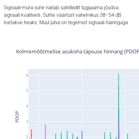
Signaali-müra suhe näitab satelliidilt tugijaama jõudva
signaali kvaliteeti. Suhte väärtust vahemikus 38–54 dB
loetakse heaks. Muul juhul on tegemist signaali häiringuga.
Kolmemõõtmelise asukoha täpsuse hinnang (PDOP
6
5
4
PDOP
3
2