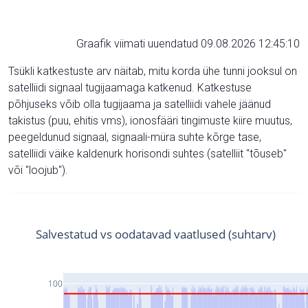
Graafik viimati uuendatud 09.08.2026 12:45:10
Tsükli katkestuste arv näitab, mitu korda ühe tunni jooksul on
satelliidi signaal tugijaamaga katkenud. Katkestuse
põhjuseks võib olla tugijaama ja satelliidi vahele jäänud
takistus (puu, ehitis vms), ionosfääri tingimuste kiire muutus,
peegeldunud signaal, signaali-müra suhte kõrge tase,
satelliidi väike kaldenurk horisondi suhtes (satelliit "tõuseb"
või "loojub").
Salvestatud vs oodatavad vaatlused (suhtarv)
100