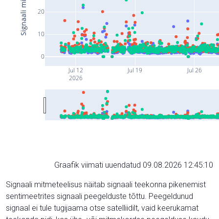
20
10
0
Jul 12
Jul 19
Jul 26
2026
Graafik viimati uuendatud 09.08.2026 12:45:10
Signaali mitmeteelisus näitab signaali teekonna pikenemist
sentimeetrites signaali peegelduste tõttu. Peegeldunud
signaal ei tule tugijaama otse satelliidilt, vaid keerukamat