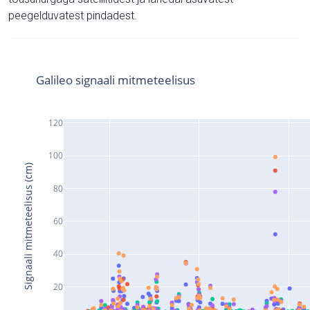
peegelduvatest pindadest.
Galileo signaali mitmeteelisus
120
100
Signaali mitmeteelisus (cm)
80
60
40
20