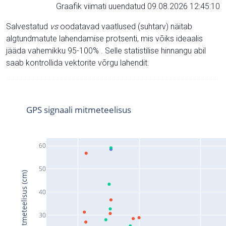
Graafik viimati uuendatud 09.08.2026 12:45:10
Salvestatud
vs
oodatavad vaatlused (suhtarv) näitab
algtundmatute lahendamise protsenti, mis võiks ideaalis
jääda vahemikku 95-100% . Selle statistilise hinnangu abil
saab kontrollida vektorite võrgu lahendit.
GPS signaali mitmeteelisus
60
50
Signaali mitmeteelisus (cm)
40
30