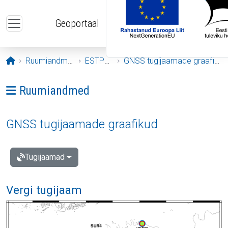
Liigu edasi põhisisu juurde
Geoportaal
Avaleht
Ruumiandmed
ESTPOS
GNSS tugijaamade graafikud
Ava menüü: Ruumiandmed
Ruumiandmed
GNSS tugijaamade graafikud
Tugijaamad
Vergi tugijaam