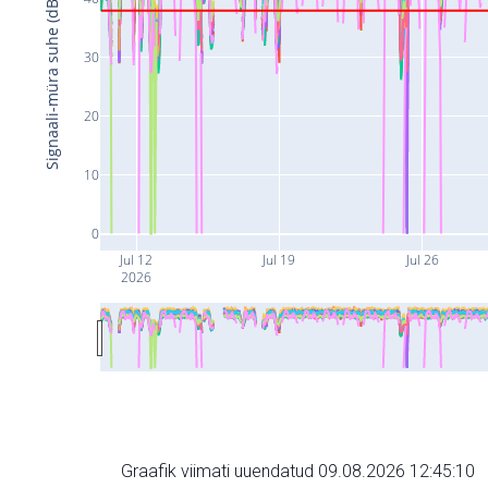
Signaali-müra suhe (dB)
30
20
10
0
Jul 12
Jul 19
Jul 26
2026
Graafik viimati uuendatud 09.08.2026 12:45:10