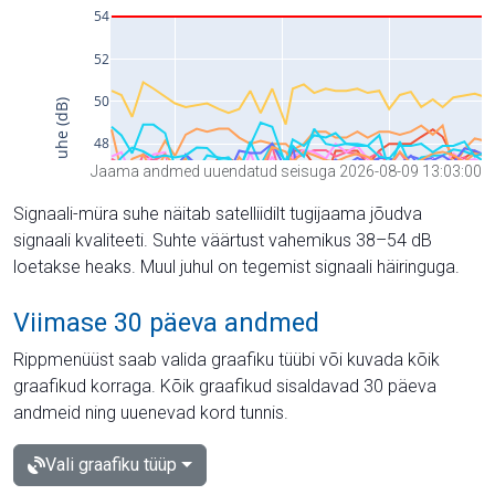
Jaama andmed uuendatud seisuga 2026-08-09 13:03:00
Signaali-müra suhe näitab satelliidilt tugijaama jõudva
signaali kvaliteeti. Suhte väärtust vahemikus 38–54 dB
loetakse heaks. Muul juhul on tegemist signaali häiringuga.
Viimase 30 päeva andmed
Rippmenüüst saab valida graafiku tüübi või kuvada kõik
graafikud korraga. Kõik graafikud sisaldavad 30 päeva
andmeid ning uuenevad kord tunnis.
Vali graafiku tüüp