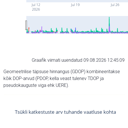
Jul 12
Jul 19
Jul 26
2026
Graafik viimati uuendatud 09.08.2026 12:45:09
Geomeetrilise täpsuse hinnangus (GDOP) kombineeritakse
kõik DOP-arvud (PDOP, kella veast tulenev TDOP ja
pseudokauguste viga ehk UERE).
Tsükli katkestuste arv tuhande vaatluse kohta