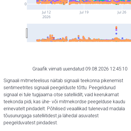
0
Jul 12
Jul 19
Jul 26
2026
Graafik viimati uuendatud 09.08.2026 12:45:10
Signaali mitmeteelisus näitab signaali teekonna pikenemist
sentimeetrites signaali peegelduste tõttu. Peegeldunud
signaal ei tule tugijaama otse satelliidilt, vaid keerukamat
teekonda pidi, kas ühe- või mitmekordse peegelduse kaudu
erinevatelt pindadelt. Põhilised veaallikad tulenevad madala
tõusunurgaga satelliitidest ja lähedal asuvatest
peegelduvatest pindadest.