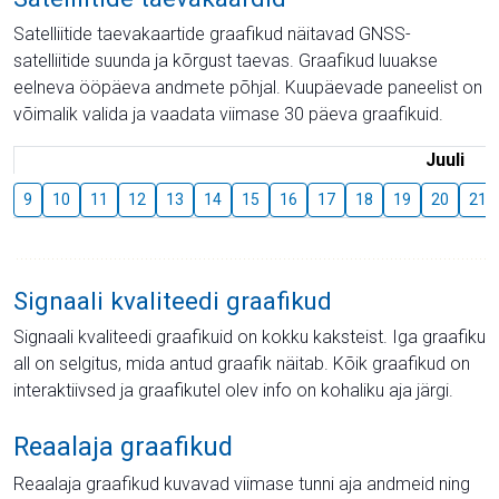
Satelliitide taevakaartide graafikud näitavad GNSS-
satelliitide suunda ja kõrgust taevas. Graafikud luuakse
eelneva ööpäeva andmete põhjal. Kuupäevade paneelist on
võimalik valida ja vaadata viimase 30 päeva graafikuid.
Juuli
9
10
11
12
13
14
15
16
17
18
19
20
21
Signaali kvaliteedi graafikud
Signaali kvaliteedi graafikuid on kokku kaksteist. Iga graafiku
all on selgitus, mida antud graafik näitab. Kõik graafikud on
interaktiivsed ja graafikutel olev info on kohaliku aja järgi.
Reaalaja graafikud
Reaalaja graafikud kuvavad viimase tunni aja andmeid ning