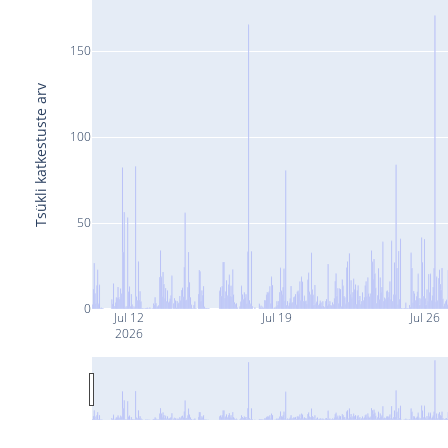
150
Tsükli katkestuste arv
100
50
0
Jul 12
Jul 19
Jul 26
2026