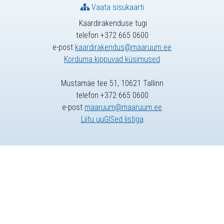
Vaata sisukaarti
Kaardirakenduse tugi
telefon +372 665 0600
e-post
kaardirakendus@maaruum.ee
Korduma kippuvad küsimused
Mustamäe tee 51, 10621 Tallinn
telefon +372 665 0600
e-post
maaruum@maaruum.ee
Liitu uuGISed listiga