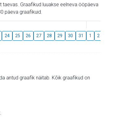
gust taevas. Graafikud luuakse eelneva ööpäeva
0 päeva graafikuid.
August
24
25
26
27
28
29
30
31
1
2
3
4
5
6
mida antud graafik näitab. Kõik graafikud on
.