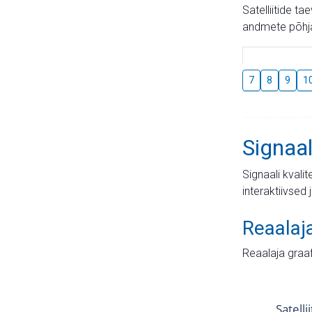
Satelliitide t
andmete põhja
7
8
9
1
Signaal
Signaali kvali
interaktiivsed 
Reaalaj
Reaalaja graa