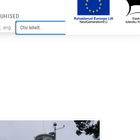
JUHISED
t
eng
Otsi