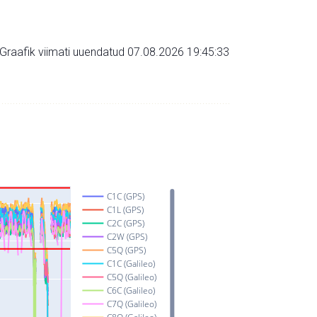
Graafik viimati uuendatud 07.08.2026 19:45:33
C1C (GPS)
C1L (GPS)
C2C (GPS)
C2W (GPS)
C5Q (GPS)
C1C (Galileo)
C5Q (Galileo)
C6C (Galileo)
C7Q (Galileo)