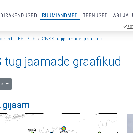
RDIRAKENDUSED
RUUMIANDMED
TEENUSED
ABI JA 
es
ndmed
ESTPOS
GNSS tugijaamade graafikud
tugijaamade graafikud
ad
tugijaam