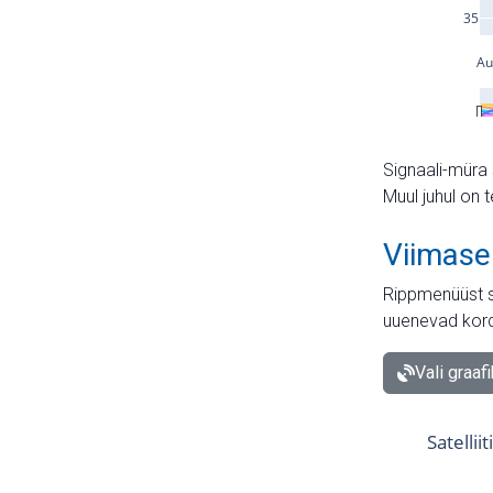
Signaali-müra 
Muul juhul on 
Viimase
Rippmenüüst s
uuenevad kord
Vali graaf
Satellii