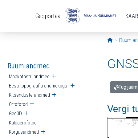
Liigu edasi põhisisu juurde
Geoportaal
KAA
Avaleht
Ruumia
GNSS 
Ruumiandmed
Maakatastri andmed
Ava alammenüü
Eesti topograafia andmekogu
Ava alammenüü
Tugijaam
Kitsenduste andmed
Ava alammenüü
Ortofotod
Ava alammenüü
Vergi 
Geo3D
Ava alammenüü
Kaldaerofotod
Kõrgusandmed
Ava alammenüü