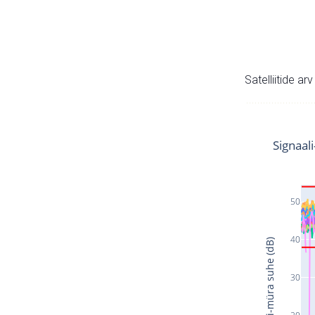
Satelliitide ar
Signaal
50
40
Signaali-müra suhe (dB)
30