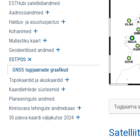
ESTHubi satelliidiandmed
Aadressiandmed
Ava alammenüü
Haldus- ja asustusjaotus
Ava alammenüü
Kohanimed
Ava alammenüü
Mullastiku kaart
Ava alammenüü
Geodeetilised andmed
Ava alammenüü
ESTPOS
Ava alammenüü
GNSS tugijaamade graafikud
Topokaardid ja aluskaardid
Ava alammenüü
Kaardilehtede süsteemid
Ava alammenüü
Planeeringute andmed
Tugijaama s
Kinnisvara tehingute andmebaas
Ava alammenüü
30 päeva kaardi väljakutse 2024
Ava alammenüü
Satelli