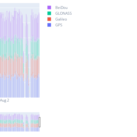
BeiDou
GLONASS
Galileo
GPS
Aug 2