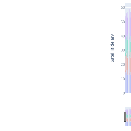
60
50
40
Satelliitide arv
30
20
10
0