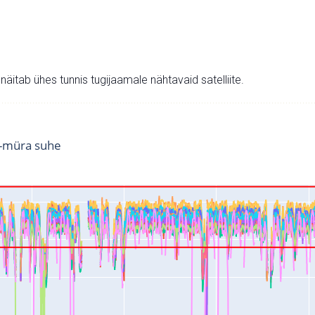
v näitab ühes tunnis tugijaamale nähtavaid satelliite.
i-müra suhe