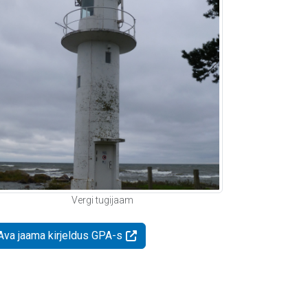
Vergi tugijaam
Ava jaama kirjeldus GPA-s