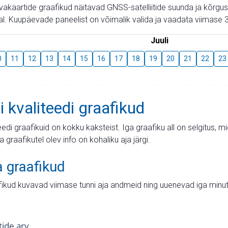
aevakaartide graafikud näitavad GNSS-satelliitide suunda ja kõr
l. Kuupäevade paneelist on võimalik valida ja vaadata viimase 3
Juuli
0
11
12
13
14
15
16
17
18
19
20
21
22
23
i kvaliteedi graafikud
teedi graafikuid on kokku kaksteist. Iga graafiku all on selgitus, 
ja graafikutel olev info on kohaliku aja järgi.
a graafikud
fikud kuvavad viimase tunni aja andmeid ning uuenevad iga minut