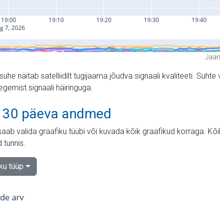
Jaam
suhe näitab satelliidilt tugijaama jõudva signaali kvaliteeti. Su
tegemist signaali häiringuga.
 30 päeva andmed
aab valida graafiku tüübi või kuvada kõik graafikud korraga. Kõ
 tunnis.
iku tüüp
tide arv