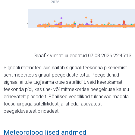
2026
Graafik viimati uuendatud 07.08.2026 22:45:13
Signaali mitmeteelisus näitab signaali teekonna pikenemist
sentimeetrites signaali peegelduste tõttu. Peegeldunud
signaal ei tule tugijaama otse satelliidilt, vaid keerukamat
teekonda pidi, kas ühe- või mitmekordse peegelduse kaudu
erinevatelt pindadelt. Põhilised veaallikad tulenevad madala
tõusunurgaga satelliitidest ja lähedal asuvatest
peegelduvatest pindadest.
Meteoroloogilised andmed