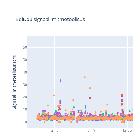
BeiDou signaali mitmeteelisus
60
Signaali mitmeteelisus (cm)
50
40
30
20
10
0
Jul 12
Jul 19
Jul 26