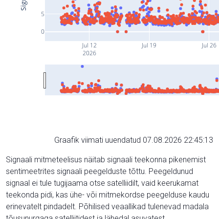
5
0
Jul 12
Jul 19
Jul 26
2026
Graafik viimati uuendatud 07.08.2026 22:45:13
Signaali mitmeteelisus näitab signaali teekonna pikenemist
sentimeetrites signaali peegelduste tõttu. Peegeldunud
signaal ei tule tugijaama otse satelliidilt, vaid keerukamat
teekonda pidi, kas ühe- või mitmekordse peegelduse kaudu
erinevatelt pindadelt. Põhilised veaallikad tulenevad madala
tõusunurgaga satelliitidest ja lähedal asuvatest