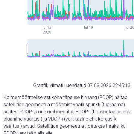
1
Jul 12
Jul 19
Jul 2
2026
Graafik viimati uuendatud 07.08.2026 22:45:13
Kolmemõõtmelise asukoha täpsuse hinnang (PDOP) näitab
satelliitide geomeetria mõõtmist vaatluspunkti (tugijaama)
suhtes. PDOP-is on kombineeritud HDOP-i (horisontaalne ehk
plaaniline väärtus ) ja VDOP-i (vertikaalne ehk kõrguslik
väärtus ) arvud. Satelliitide geomeetriat loetakse heaks, kui
PDOP-i arv jääb alla viie.