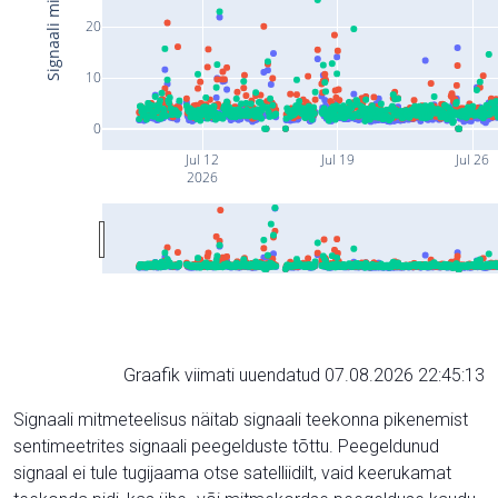
20
10
0
Jul 12
Jul 19
Jul 26
2026
Graafik viimati uuendatud 07.08.2026 22:45:13
Signaali mitmeteelisus näitab signaali teekonna pikenemist
sentimeetrites signaali peegelduste tõttu. Peegeldunud
signaal ei tule tugijaama otse satelliidilt, vaid keerukamat