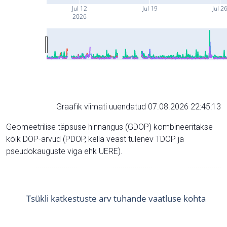
Jul 12
Jul 19
Jul 2
2026
Graafik viimati uuendatud 07.08.2026 22:45:13
Geomeetrilise täpsuse hinnangus (GDOP) kombineeritakse
kõik DOP-arvud (PDOP, kella veast tulenev TDOP ja
pseudokauguste viga ehk UERE).
Tsükli katkestuste arv tuhande vaatluse kohta