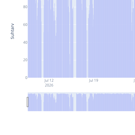
80
60
Suhtarv
40
20
0
Jul 12
Jul 19
J
2026