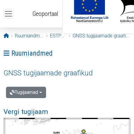
Liigu edasi põhisisu juurde
Geoportaal
Avaleht
Ruumiandmed
ESTPOS
GNSS tugijaamade graafikud
Ava menüü: Ruumiandmed
Ruumiandmed
GNSS tugijaamade graafikud
Tugijaamad
Vergi tugijaam