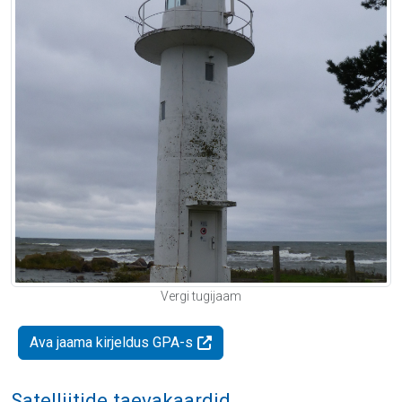
Vergi tugijaam
Ava jaama kirjeldus GPA-s
Satelliitide taevakaardid