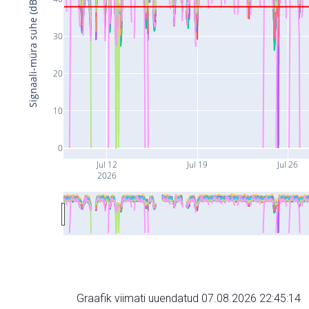
Signaali-müra suhe (dB)
30
20
10
0
Jul 12
Jul 19
Jul 26
2026
Graafik viimati uuendatud 07.08.2026 22:45:14