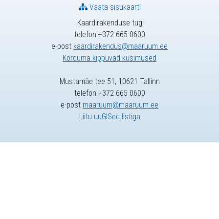
Vaata sisukaarti
Kaardirakenduse tugi
telefon +372 665 0600
e-post
kaardirakendus@maaruum.ee
Korduma kippuvad küsimused
Mustamäe tee 51, 10621 Tallinn
telefon +372 665 0600
e-post
maaruum@maaruum.ee
Liitu uuGISed listiga