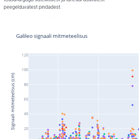
peegelduvatest pindadest.
Galileo signaali mitmeteelisus
120
100
Signaali mitmeteelisus (cm)
80
60
40
20