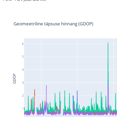
Geomeetriline täpsuse hinnang (GDOP)
6
5
4
GDOP
3
2
1