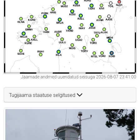
Jaamade andmed uuendatud seisuga 2026-08-07 23:41:00
Tugijaama staatuse selgitused