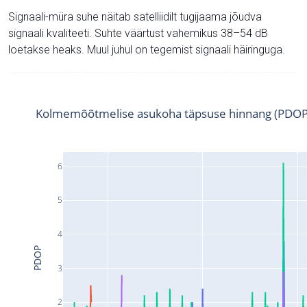
Signaali-müra suhe näitab satelliidilt tugijaama jõudva
signaali kvaliteeti. Suhte väärtust vahemikus 38–54 dB
loetakse heaks. Muul juhul on tegemist signaali häiringuga.
Kolmemõõtmelise asukoha täpsuse hinnang (PDOP
6
5
4
PDOP
3
2