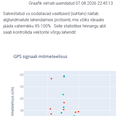
Graafik viimati uuendatud 07.08.2026 22:45:13
Salvestatud
vs
oodatavad vaatlused (suhtarv) näitab
algtundmatute lahendamise protsenti, mis võiks ideaalis
jääda vahemikku 95-100% . Selle statistilise hinnangu abil
saab kontrollida vektorite võrgu lahendit.
GPS signaali mitmeteelisus
60
50
Signaali mitmeteelisus (cm)
40
30