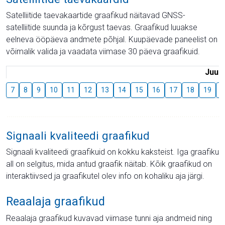
Satelliitide taevakaartide graafikud näitavad GNSS-
satelliitide suunda ja kõrgust taevas. Graafikud luuakse
eelneva ööpäeva andmete põhjal. Kuupäevade paneelist on
võimalik valida ja vaadata viimase 30 päeva graafikuid.
Juuli
7
8
9
10
11
12
13
14
15
16
17
18
19
2
Signaali kvaliteedi graafikud
Signaali kvaliteedi graafikuid on kokku kaksteist. Iga graafiku
all on selgitus, mida antud graafik näitab. Kõik graafikud on
interaktiivsed ja graafikutel olev info on kohaliku aja järgi.
Reaalaja graafikud
Reaalaja graafikud kuvavad viimase tunni aja andmeid ning