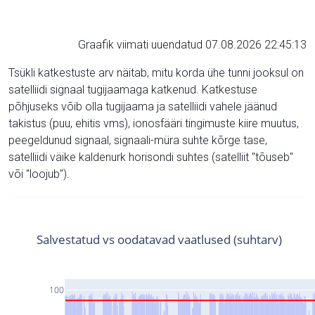
Graafik viimati uuendatud 07.08.2026 22:45:13
Tsükli katkestuste arv näitab, mitu korda ühe tunni jooksul on
satelliidi signaal tugijaamaga katkenud. Katkestuse
põhjuseks võib olla tugijaama ja satelliidi vahele jäänud
takistus (puu, ehitis vms), ionosfääri tingimuste kiire muutus,
peegeldunud signaal, signaali-müra suhte kõrge tase,
satelliidi väike kaldenurk horisondi suhtes (satelliit "tõuseb"
või "loojub").
Salvestatud vs oodatavad vaatlused (suhtarv)
100