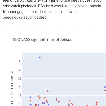
teekonda pidi, kas ühe- või mitmekordse peegelduse kaudu
erinevatelt pindadelt. Põhilised veaallikad tulenevad madala
tõusunurgaga satelliitidest ja lähedal asuvatest
peegelduvatest pindadest.
GLONASS signaali mitmeteelisus
35
Signaali mitmeteelisus (cm)
30
25
20
15
10