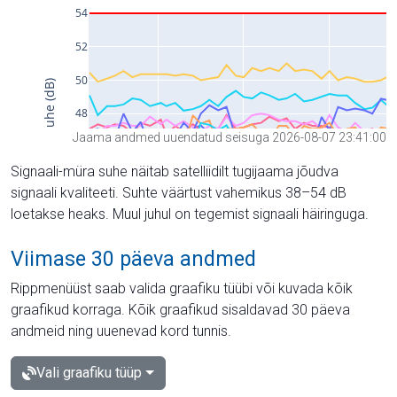
Jaama andmed uuendatud seisuga 2026-08-07 23:41:00
Signaali-müra suhe näitab satelliidilt tugijaama jõudva
signaali kvaliteeti. Suhte väärtust vahemikus 38–54 dB
loetakse heaks. Muul juhul on tegemist signaali häiringuga.
Viimase 30 päeva andmed
Rippmenüüst saab valida graafiku tüübi või kuvada kõik
graafikud korraga. Kõik graafikud sisaldavad 30 päeva
andmeid ning uuenevad kord tunnis.
Vali graafiku tüüp