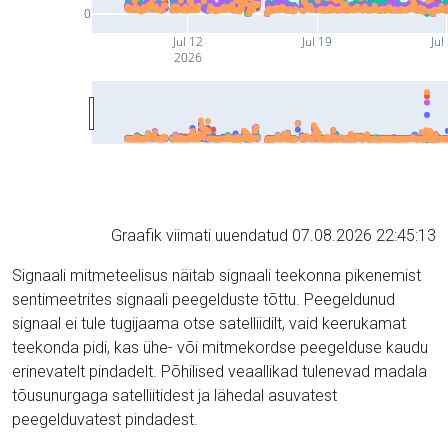
0
Jul 12
Jul 19
Jul
2026
Graafik viimati uuendatud 07.08.2026 22:45:13
Signaali mitmeteelisus näitab signaali teekonna pikenemist
sentimeetrites signaali peegelduste tõttu. Peegeldunud
signaal ei tule tugijaama otse satelliidilt, vaid keerukamat
teekonda pidi, kas ühe- või mitmekordse peegelduse kaudu
erinevatelt pindadelt. Põhilised veaallikad tulenevad madala
tõusunurgaga satelliitidest ja lähedal asuvatest
peegelduvatest pindadest.