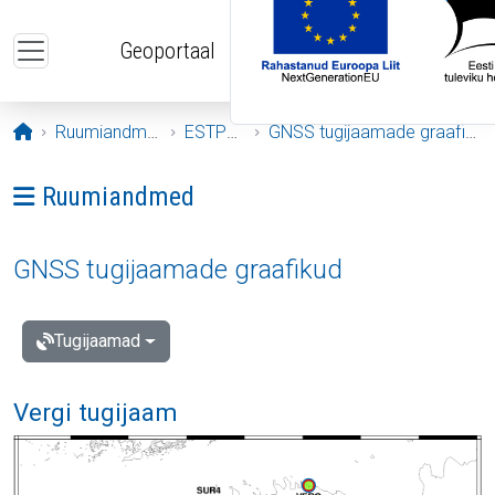
Liigu edasi põhisisu juurde
Geoportaal
Avaleht
Ruumiandmed
ESTPOS
GNSS tugijaamade graafikud
Ava menüü: Ruumiandmed
Ruumiandmed
GNSS tugijaamade graafikud
Tugijaamad
Vergi tugijaam