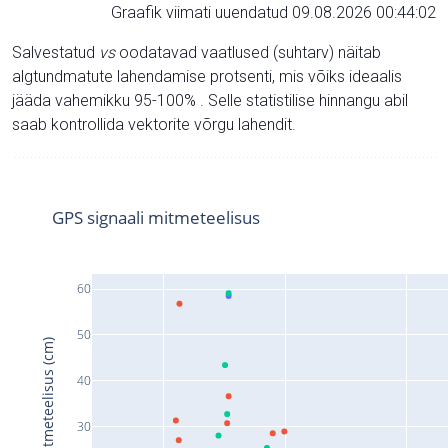
Graafik viimati uuendatud 09.08.2026 00:44:02
Salvestatud
vs
oodatavad vaatlused (suhtarv) näitab
algtundmatute lahendamise protsenti, mis võiks ideaalis
jääda vahemikku 95-100% . Selle statistilise hinnangu abil
saab kontrollida vektorite võrgu lahendit.
GPS signaali mitmeteelisus
60
50
Signaali mitmeteelisus (cm)
40
30