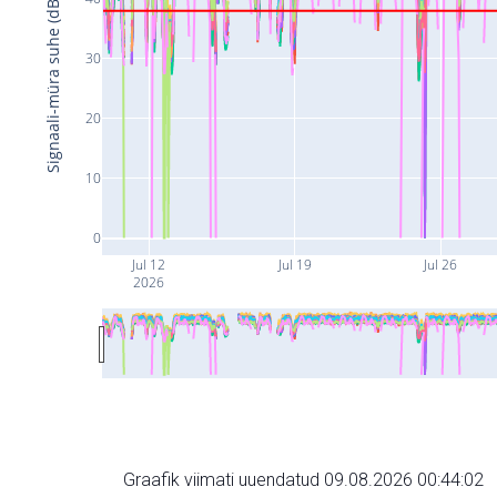
Signaali-müra suhe (dB)
30
20
10
0
Jul 12
Jul 19
Jul 26
2026
Graafik viimati uuendatud 09.08.2026 00:44:02