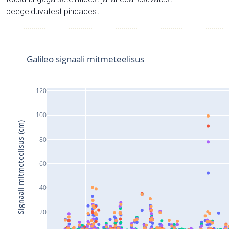
peegelduvatest pindadest.
Galileo signaali mitmeteelisus
120
100
Signaali mitmeteelisus (cm)
80
60
40
20