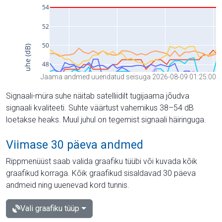
Jaama andmed uuendatud seisuga 2026-08-09 01:25:00
Signaali-müra suhe näitab satelliidilt tugijaama jõudva
signaali kvaliteeti. Suhte väärtust vahemikus 38–54 dB
loetakse heaks. Muul juhul on tegemist signaali häiringuga.
Viimase 30 päeva andmed
Rippmenüüst saab valida graafiku tüübi või kuvada kõik
graafikud korraga. Kõik graafikud sisaldavad 30 päeva
andmeid ning uuenevad kord tunnis.
Vali graafiku tüüp