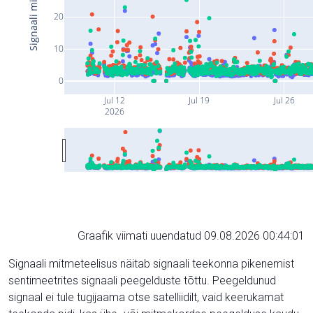
20
10
0
Jul 12
Jul 19
Jul 26
2026
Graafik viimati uuendatud 09.08.2026 00:44:01
Signaali mitmeteelisus näitab signaali teekonna pikenemist
sentimeetrites signaali peegelduste tõttu. Peegeldunud
signaal ei tule tugijaama otse satelliidilt, vaid keerukamat