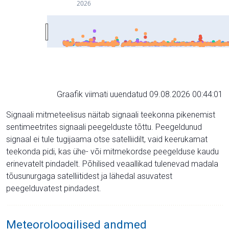
2026
Graafik viimati uuendatud 09.08.2026 00:44:01
Signaali mitmeteelisus näitab signaali teekonna pikenemist
sentimeetrites signaali peegelduste tõttu. Peegeldunud
signaal ei tule tugijaama otse satelliidilt, vaid keerukamat
teekonda pidi, kas ühe- või mitmekordse peegelduse kaudu
erinevatelt pindadelt. Põhilised veaallikad tulenevad madala
tõusunurgaga satelliitidest ja lähedal asuvatest
peegelduvatest pindadest.
Meteoroloogilised andmed