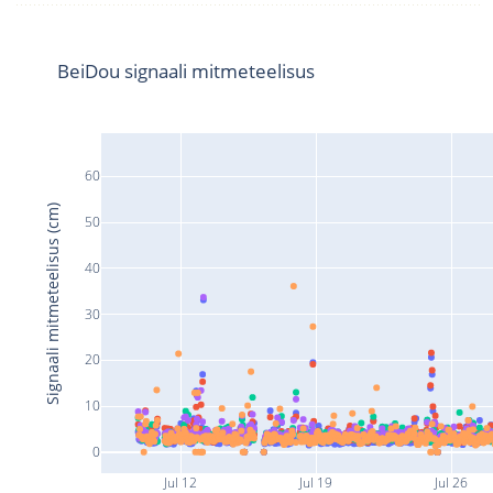
BeiDou signaali mitmeteelisus
60
Signaali mitmeteelisus (cm)
50
40
30
20
10
0
Jul 12
Jul 19
Jul 26