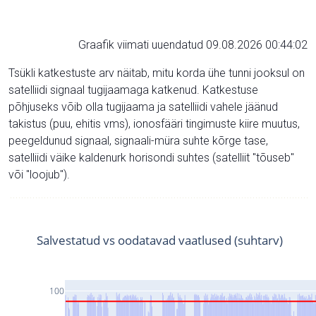
Graafik viimati uuendatud 09.08.2026 00:44:02
Tsükli katkestuste arv näitab, mitu korda ühe tunni jooksul on
satelliidi signaal tugijaamaga katkenud. Katkestuse
põhjuseks võib olla tugijaama ja satelliidi vahele jäänud
takistus (puu, ehitis vms), ionosfääri tingimuste kiire muutus,
peegeldunud signaal, signaali-müra suhte kõrge tase,
satelliidi väike kaldenurk horisondi suhtes (satelliit "tõuseb"
või "loojub").
Salvestatud vs oodatavad vaatlused (suhtarv)
100