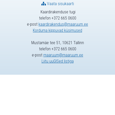
Vaata sisukaarti
Kaardirakenduse tugi
telefon +372 665 0600
e-post
kaardirakendus@maaruum.ee
Korduma kippuvad küsimused
Mustamäe tee 51, 10621 Tallinn
telefon +372 665 0600
e-post
maaruum@maaruum.ee
Liitu uuGISed listiga