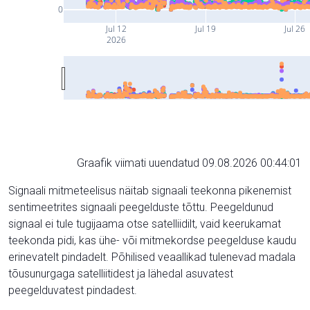
0
Jul 12
Jul 19
Jul 26
2026
Graafik viimati uuendatud 09.08.2026 00:44:01
Signaali mitmeteelisus näitab signaali teekonna pikenemist
sentimeetrites signaali peegelduste tõttu. Peegeldunud
signaal ei tule tugijaama otse satelliidilt, vaid keerukamat
teekonda pidi, kas ühe- või mitmekordse peegelduse kaudu
erinevatelt pindadelt. Põhilised veaallikad tulenevad madala
tõusunurgaga satelliitidest ja lähedal asuvatest
peegelduvatest pindadest.