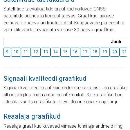
Satelliitide taevakaartide graafikud näitavad GNSS-
satelliitide suunda ja kõrgust taevas. Graafikud luuakse
eelneva ööpäeva andmete põhjal. Kuupäevade paneelist on
võimalik valida ja vaadata viimase 30 päeva graafikuid.
Juuli
9
10
11
12
13
14
15
16
17
18
19
20
21
Signaali kvaliteedi graafikud
Signaali kvaliteedi graafikuid on kokku kaksteist. Iga graafiku
all on selgitus, mida antud graafik näitab. Kõik graafikud on
interaktiivsed ja graafikutel olev info on kohaliku aja järgi.
Reaalaja graafikud
Reaalaja graafikud kuvavad viimase tunni aja andmeid ning