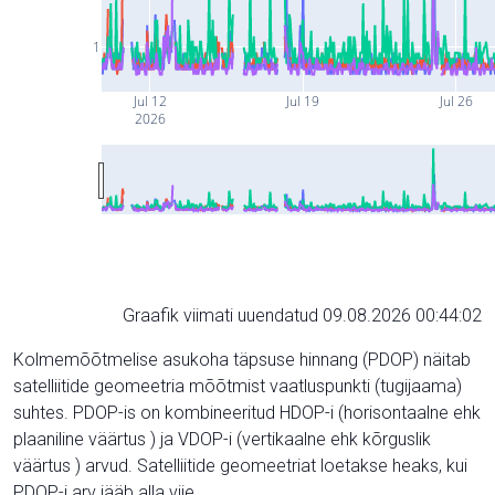
1
Jul 12
Jul 19
Jul 26
2026
Graafik viimati uuendatud 09.08.2026 00:44:02
Kolmemõõtmelise asukoha täpsuse hinnang (PDOP) näitab
satelliitide geomeetria mõõtmist vaatluspunkti (tugijaama)
suhtes. PDOP-is on kombineeritud HDOP-i (horisontaalne ehk
plaaniline väärtus ) ja VDOP-i (vertikaalne ehk kõrguslik
väärtus ) arvud. Satelliitide geomeetriat loetakse heaks, kui
PDOP-i arv jääb alla viie.