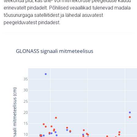
teekonda pidi, kas ühe- või mitmekordse peegelduse kaudu
erinevatelt pindadelt. Põhilised veaallikad tulenevad madala
tõusunurgaga satelliitidest ja lähedal asuvatest
peegelduvatest pindadest.
GLONASS signaali mitmeteelisus
35
Signaali mitmeteelisus (cm)
30
25
20
15
10