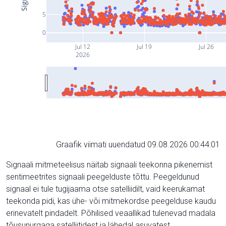
5
0
Jul 12
Jul 19
Jul 26
2026
Graafik viimati uuendatud 09.08.2026 00:44:01
Signaali mitmeteelisus näitab signaali teekonna pikenemist
sentimeetrites signaali peegelduste tõttu. Peegeldunud
signaal ei tule tugijaama otse satelliidilt, vaid keerukamat
teekonda pidi, kas ühe- või mitmekordse peegelduse kaudu
erinevatelt pindadelt. Põhilised veaallikad tulenevad madala
tõusunurgaga satelliitidest ja lähedal asuvatest