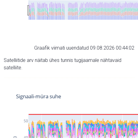
Graafik viimati uuendatud 09.08.2026 00:44:02
Satelliitide arv näitab ühes tunnis tugijaamale nähtavaid
satelliite.
Signaali-müra suhe
50
40