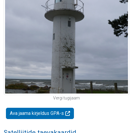
Vergi tugijaam
Ava jaama kirjeldus GPA-s
Satelliitide taevakaardid