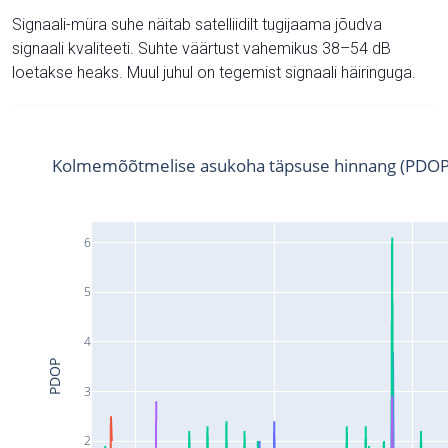
Signaali-müra suhe näitab satelliidilt tugijaama jõudva
signaali kvaliteeti. Suhte väärtust vahemikus 38–54 dB
loetakse heaks. Muul juhul on tegemist signaali häiringuga.
Kolmemõõtmelise asukoha täpsuse hinnang (PDOP
6
5
4
PDOP
3
2