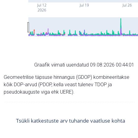
Jul 12
Jul 19
Jul 26
2026
Graafik viimati uuendatud 09.08.2026 00:44:01
Geomeetrilise täpsuse hinnangus (GDOP) kombineeritakse
kõik DOP-arvud (PDOP, kella veast tulenev TDOP ja
pseudokauguste viga ehk UERE).
Tsükli katkestuste arv tuhande vaatluse kohta