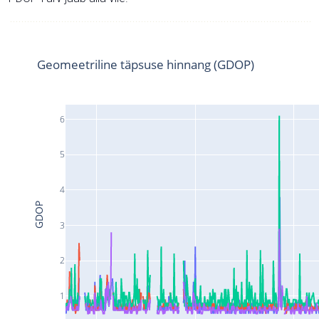
Geomeetriline täpsuse hinnang (GDOP)
6
5
4
GDOP
3
2
1