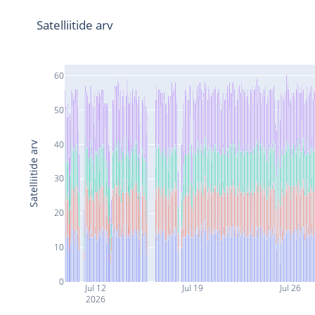
Satelliitide arv
60
50
40
Satelliitide arv
30
20
10
0
Jul 12
Jul 19
Jul 26
2026