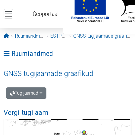
Liigu edasi põhisisu juurde
Geoportaal
Avaleht
Ruumiandmed
ESTPOS
GNSS tugijaamade graafikud
Ava menüü: Ruumiandmed
Ruumiandmed
GNSS tugijaamade graafikud
Tugijaamad
Vergi tugijaam