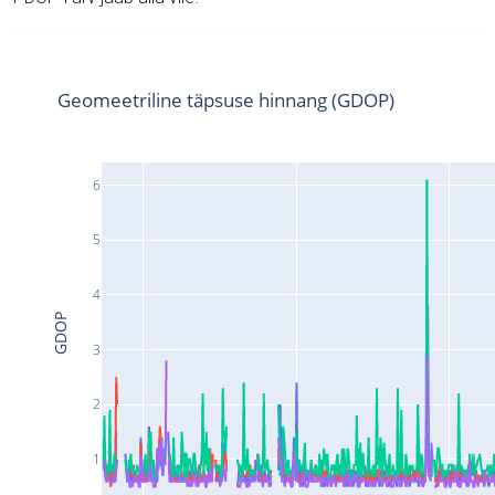
Geomeetriline täpsuse hinnang (GDOP)
6
5
4
GDOP
3
2
1