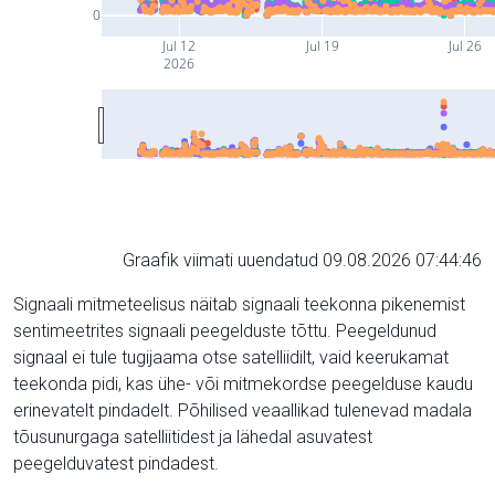
0
Jul 12
Jul 19
Jul 26
2026
Graafik viimati uuendatud 09.08.2026 07:44:46
Signaali mitmeteelisus näitab signaali teekonna pikenemist
sentimeetrites signaali peegelduste tõttu. Peegeldunud
signaal ei tule tugijaama otse satelliidilt, vaid keerukamat
teekonda pidi, kas ühe- või mitmekordse peegelduse kaudu
erinevatelt pindadelt. Põhilised veaallikad tulenevad madala
tõusunurgaga satelliitidest ja lähedal asuvatest
peegelduvatest pindadest.