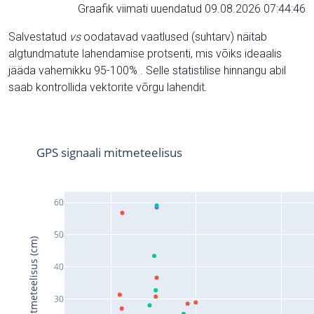
Graafik viimati uuendatud 09.08.2026 07:44:46
Salvestatud
vs
oodatavad vaatlused (suhtarv) näitab
algtundmatute lahendamise protsenti, mis võiks ideaalis
jääda vahemikku 95-100% . Selle statistilise hinnangu abil
saab kontrollida vektorite võrgu lahendit.
GPS signaali mitmeteelisus
60
50
Signaali mitmeteelisus (cm)
40
30