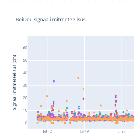
BeiDou signaali mitmeteelisus
60
Signaali mitmeteelisus (cm)
50
40
30
20
10
0
Jul 12
Jul 19
Jul 26