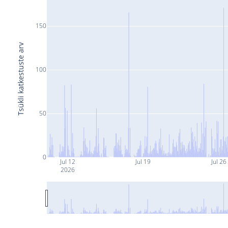
150
Tsükli katkestuste arv
100
50
0
Jul 12
Jul 19
Jul 26
2026