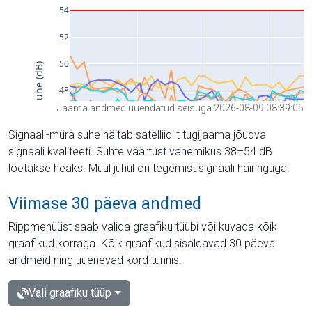
Jaama andmed uuendatud seisuga 2026-08-09 08:39:05
Signaali-müra suhe näitab satelliidilt tugijaama jõudva
signaali kvaliteeti. Suhte väärtust vahemikus 38–54 dB
loetakse heaks. Muul juhul on tegemist signaali häiringuga.
Viimase 30 päeva andmed
Rippmenüüst saab valida graafiku tüübi või kuvada kõik
graafikud korraga. Kõik graafikud sisaldavad 30 päeva
andmeid ning uuenevad kord tunnis.
Vali graafiku tüüp