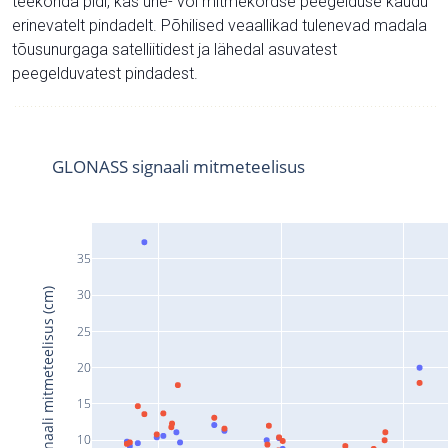
teekonda pidi, kas ühe- või mitmekordse peegelduse kaudu
erinevatelt pindadelt. Põhilised veaallikad tulenevad madala
tõusunurgaga satelliitidest ja lähedal asuvatest
peegelduvatest pindadest.
GLONASS signaali mitmeteelisus
35
Signaali mitmeteelisus (cm)
30
25
20
15
10