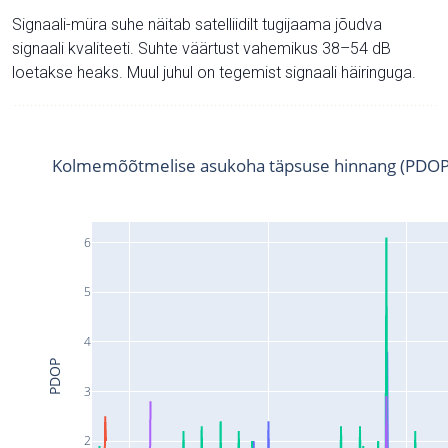
Signaali-müra suhe näitab satelliidilt tugijaama jõudva
signaali kvaliteeti. Suhte väärtust vahemikus 38–54 dB
loetakse heaks. Muul juhul on tegemist signaali häiringuga.
Kolmemõõtmelise asukoha täpsuse hinnang (PDOP
6
5
4
PDOP
3
2