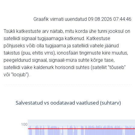
Graafik viimati uuendatud 09.08.2026 07:44:46
Tsükli katkestuste arv näitab, mitu korda ühe tunni jooksul on
satelliidi signaal tugijaamaga katkenud. Katkestuse
põhjuseks võib olla tugijaama ja satelliidi vahele jäänud
takistus (puu, ehitis vms), ionosfääri tingimuste kiire muutus,
peegeldunud signaal, signaali-müra suhte kõrge tase,
satelliidi väike kaldenurk horisondi suhtes (satelliit "tõuseb"
või "loojub").
Salvestatud vs oodatavad vaatlused (suhtarv)
100