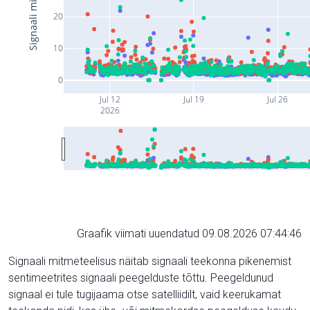
20
10
0
Jul 12
Jul 19
Jul 26
2026
Graafik viimati uuendatud 09.08.2026 07:44:46
Signaali mitmeteelisus näitab signaali teekonna pikenemist
sentimeetrites signaali peegelduste tõttu. Peegeldunud
signaal ei tule tugijaama otse satelliidilt, vaid keerukamat