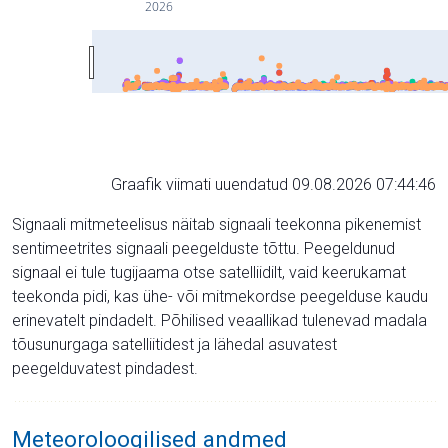
2026
Graafik viimati uuendatud 09.08.2026 07:44:46
Signaali mitmeteelisus näitab signaali teekonna pikenemist
sentimeetrites signaali peegelduste tõttu. Peegeldunud
signaal ei tule tugijaama otse satelliidilt, vaid keerukamat
teekonda pidi, kas ühe- või mitmekordse peegelduse kaudu
erinevatelt pindadelt. Põhilised veaallikad tulenevad madala
tõusunurgaga satelliitidest ja lähedal asuvatest
peegelduvatest pindadest.
Meteoroloogilised andmed