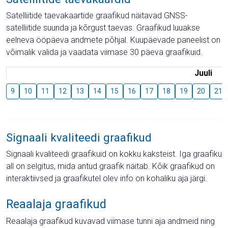
Satelliitide taevakaartide graafikud näitavad GNSS-
satelliitide suunda ja kõrgust taevas. Graafikud luuakse
eelneva ööpäeva andmete põhjal. Kuupäevade paneelist on
võimalik valida ja vaadata viimase 30 päeva graafikuid.
Juuli
9
10
11
12
13
14
15
16
17
18
19
20
21
Signaali kvaliteedi graafikud
Signaali kvaliteedi graafikuid on kokku kaksteist. Iga graafiku
all on selgitus, mida antud graafik näitab. Kõik graafikud on
interaktiivsed ja graafikutel olev info on kohaliku aja järgi.
Reaalaja graafikud
Reaalaja graafikud kuvavad viimase tunni aja andmeid ning