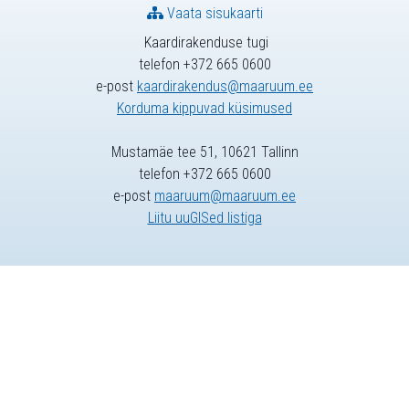
Vaata sisukaarti
Kaardirakenduse tugi
telefon +372 665 0600
e-post
kaardirakendus@maaruum.ee
Korduma kippuvad küsimused
Mustamäe tee 51, 10621 Tallinn
telefon +372 665 0600
e-post
maaruum@maaruum.ee
Liitu uuGISed listiga