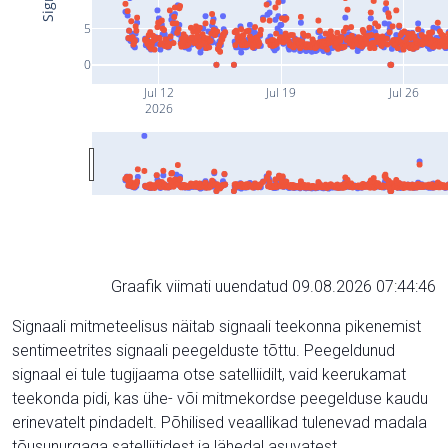
5
0
Jul 12
Jul 19
Jul 26
2026
Graafik viimati uuendatud 09.08.2026 07:44:46
Signaali mitmeteelisus näitab signaali teekonna pikenemist
sentimeetrites signaali peegelduste tõttu. Peegeldunud
signaal ei tule tugijaama otse satelliidilt, vaid keerukamat
teekonda pidi, kas ühe- või mitmekordse peegelduse kaudu
erinevatelt pindadelt. Põhilised veaallikad tulenevad madala
tõusunurgaga satelliitidest ja lähedal asuvatest