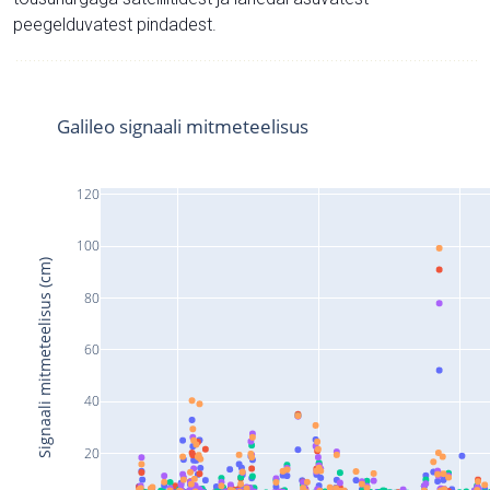
peegelduvatest pindadest.
Galileo signaali mitmeteelisus
120
100
Signaali mitmeteelisus (cm)
80
60
40
20