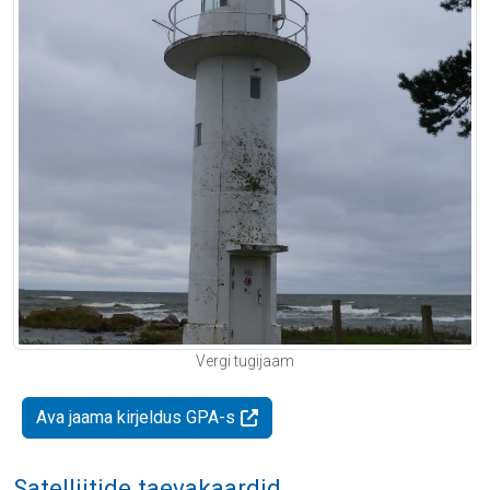
Vergi tugijaam
Ava jaama kirjeldus GPA-s
Satelliitide taevakaardid