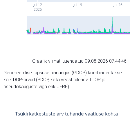
Jul 12
Jul 19
Jul 26
2026
Graafik viimati uuendatud 09.08.2026 07:44:46
Geomeetrilise täpsuse hinnangus (GDOP) kombineeritakse
kõik DOP-arvud (PDOP, kella veast tulenev TDOP ja
pseudokauguste viga ehk UERE).
Tsükli katkestuste arv tuhande vaatluse kohta