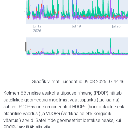
1
Jul 12
Jul 19
Jul 26
2026
Graafik viimati uuendatud 09.08.2026 07:44:46
Kolmemõõtmelise asukoha täpsuse hinnang (PDOP) näitab
satelliitide geomeetria mõõtmist vaatluspunkti (tugijaama)
suhtes. PDOP-is on kombineeritud HDOP-i (horisontaalne ehk
plaaniline väärtus ) ja VDOP-i (vertikaalne ehk kõrguslik
väärtus ) arvud. Satelliitide geomeetriat loetakse heaks, kui
PDOP-i arv jääb alla viie.