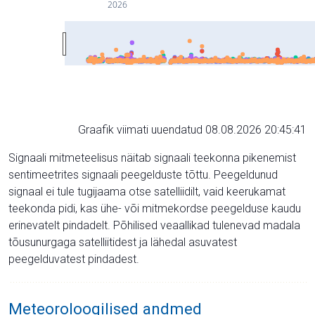
2026
Graafik viimati uuendatud 08.08.2026 20:45:41
Signaali mitmeteelisus näitab signaali teekonna pikenemist
sentimeetrites signaali peegelduste tõttu. Peegeldunud
signaal ei tule tugijaama otse satelliidilt, vaid keerukamat
teekonda pidi, kas ühe- või mitmekordse peegelduse kaudu
erinevatelt pindadelt. Põhilised veaallikad tulenevad madala
tõusunurgaga satelliitidest ja lähedal asuvatest
peegelduvatest pindadest.
Meteoroloogilised andmed