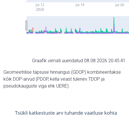
Jul 12
Jul 19
Jul 26
2026
Graafik viimati uuendatud 08.08.2026 20:45:41
Geomeetrilise täpsuse hinnangus (GDOP) kombineeritakse
kõik DOP-arvud (PDOP, kella veast tulenev TDOP ja
pseudokauguste viga ehk UERE).
Tsükli katkestuste arv tuhande vaatluse kohta