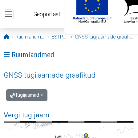
Liigu edasi põhisisu juurde
Geoportaal
Avaleht
Ruumiandmed
ESTPOS
GNSS tugijaamade graafikud
Ava menüü: Ruumiandmed
Ruumiandmed
GNSS tugijaamade graafikud
Tugijaamad
Vergi tugijaam