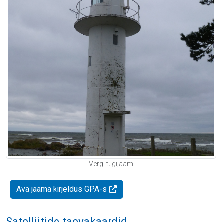
Vergi tugijaam
Ava jaama kirjeldus GPA-s
Satelliitide taevakaardid