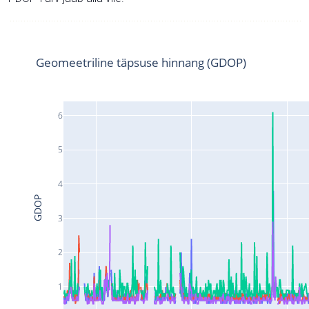
Geomeetriline täpsuse hinnang (GDOP)
6
5
4
GDOP
3
2
1