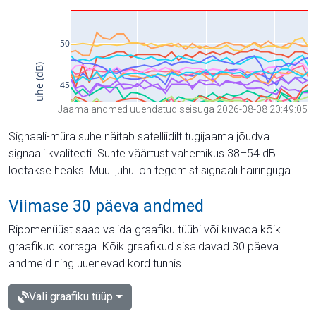
Jaama andmed uuendatud seisuga 2026-08-08 20:49:05
Signaali-müra suhe näitab satelliidilt tugijaama jõudva
signaali kvaliteeti. Suhte väärtust vahemikus 38–54 dB
loetakse heaks. Muul juhul on tegemist signaali häiringuga.
Viimase 30 päeva andmed
Rippmenüüst saab valida graafiku tüübi või kuvada kõik
graafikud korraga. Kõik graafikud sisaldavad 30 päeva
andmeid ning uuenevad kord tunnis.
Vali graafiku tüüp