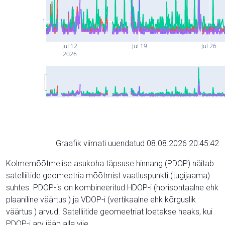
1
Jul 12
Jul 19
Jul 26
2026
Graafik viimati uuendatud 08.08.2026 20:45:42
Kolmemõõtmelise asukoha täpsuse hinnang (PDOP) näitab
satelliitide geomeetria mõõtmist vaatluspunkti (tugijaama)
suhtes. PDOP-is on kombineeritud HDOP-i (horisontaalne ehk
plaaniline väärtus ) ja VDOP-i (vertikaalne ehk kõrguslik
väärtus ) arvud. Satelliitide geomeetriat loetakse heaks, kui
PDOP-i arv jääb alla viie.