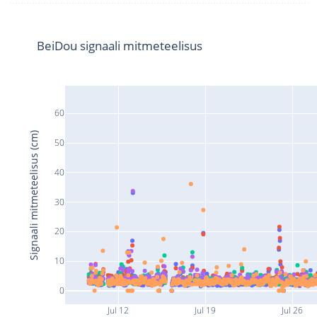
BeiDou signaali mitmeteelisus
60
Signaali mitmeteelisus (cm)
50
40
30
20
10
0
Jul 12
Jul 19
Jul 26