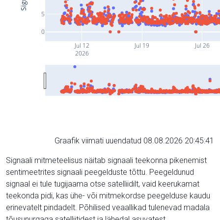
5
0
Jul 12
Jul 19
Jul 26
2026
Graafik viimati uuendatud 08.08.2026 20:45:41
Signaali mitmeteelisus näitab signaali teekonna pikenemist
sentimeetrites signaali peegelduste tõttu. Peegeldunud
signaal ei tule tugijaama otse satelliidilt, vaid keerukamat
teekonda pidi, kas ühe- või mitmekordse peegelduse kaudu
erinevatelt pindadelt. Põhilised veaallikad tulenevad madala
tõusunurgaga satelliitidest ja lähedal asuvatest