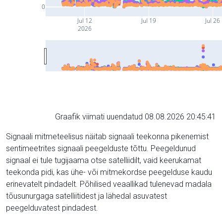
0
Jul 12
Jul 19
Jul 26
2026
Graafik viimati uuendatud 08.08.2026 20:45:41
Signaali mitmeteelisus näitab signaali teekonna pikenemist
sentimeetrites signaali peegelduste tõttu. Peegeldunud
signaal ei tule tugijaama otse satelliidilt, vaid keerukamat
teekonda pidi, kas ühe- või mitmekordse peegelduse kaudu
erinevatelt pindadelt. Põhilised veaallikad tulenevad madala
tõusunurgaga satelliitidest ja lähedal asuvatest
peegelduvatest pindadest.