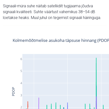
Signaali-müra suhe näitab satelliidilt tugijaama jõudva
signaali kvaliteeti. Suhte väärtust vahemikus 38–54 dB
loetakse heaks. Muul juhul on tegemist signaali häiringuga.
Kolmemõõtmelise asukoha täpsuse hinnang (PDOP
6
5
4
PDOP
3
2