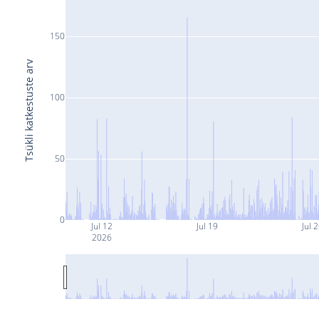
150
Tsükli katkestuste arv
100
50
0
Jul 12
Jul 19
Jul 
2026