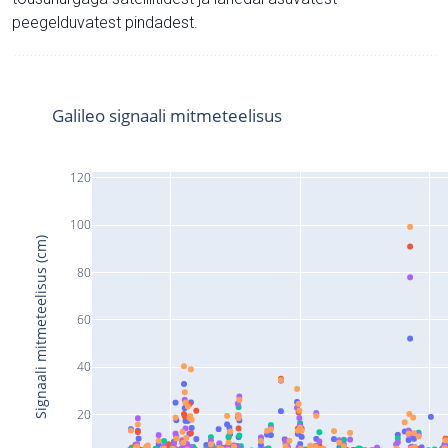
peegelduvatest pindadest.
Galileo signaali mitmeteelisus
120
100
Signaali mitmeteelisus (cm)
80
60
40
20