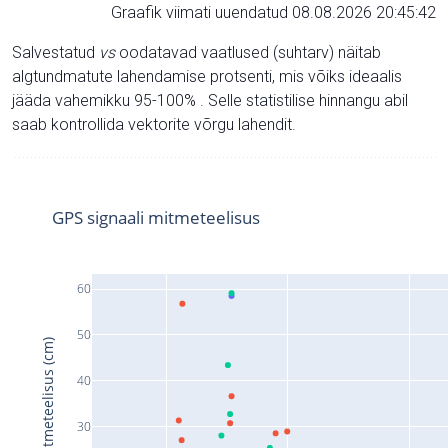
Graafik viimati uuendatud 08.08.2026 20:45:42
Salvestatud
vs
oodatavad vaatlused (suhtarv) näitab
algtundmatute lahendamise protsenti, mis võiks ideaalis
jääda vahemikku 95-100% . Selle statistilise hinnangu abil
saab kontrollida vektorite võrgu lahendit.
GPS signaali mitmeteelisus
60
50
Signaali mitmeteelisus (cm)
40
30