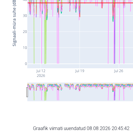
Signaali-müra suhe (dB)
30
20
10
0
Jul 12
Jul 19
Jul 26
2026
Graafik viimati uuendatud 08.08.2026 20:45:42