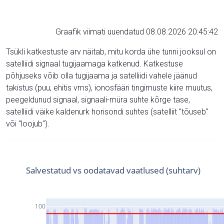
Graafik viimati uuendatud 08.08.2026 20:45:42
Tsükli katkestuste arv näitab, mitu korda ühe tunni jooksul on
satelliidi signaal tugijaamaga katkenud. Katkestuse
põhjuseks võib olla tugijaama ja satelliidi vahele jäänud
takistus (puu, ehitis vms), ionosfääri tingimuste kiire muutus,
peegeldunud signaal, signaali-müra suhte kõrge tase,
satelliidi väike kaldenurk horisondi suhtes (satelliit "tõuseb"
või "loojub").
Salvestatud vs oodatavad vaatlused (suhtarv)
100