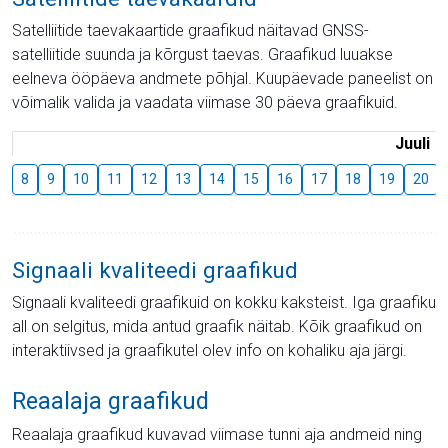
Satelliitide taevakaartide graafikud näitavad GNSS-
satelliitide suunda ja kõrgust taevas. Graafikud luuakse
eelneva ööpäeva andmete põhjal. Kuupäevade paneelist on
võimalik valida ja vaadata viimase 30 päeva graafikuid.
Juuli
8
9
10
11
12
13
14
15
16
17
18
19
20
Signaali kvaliteedi graafikud
Signaali kvaliteedi graafikuid on kokku kaksteist. Iga graafiku
all on selgitus, mida antud graafik näitab. Kõik graafikud on
interaktiivsed ja graafikutel olev info on kohaliku aja järgi.
Reaalaja graafikud
Reaalaja graafikud kuvavad viimase tunni aja andmeid ning