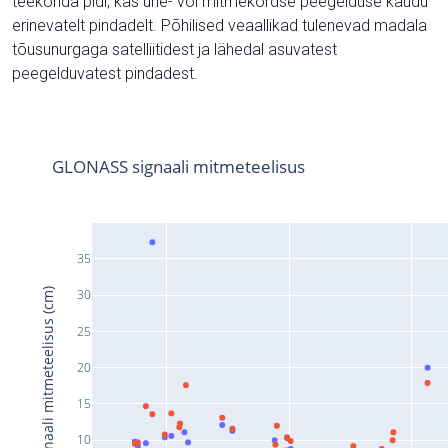
teekonda pidi, kas ühe- või mitmekordse peegelduse kaudu
erinevatelt pindadelt. Põhilised veaallikad tulenevad madala
tõusunurgaga satelliitidest ja lähedal asuvatest
peegelduvatest pindadest.
GLONASS signaali mitmeteelisus
35
Signaali mitmeteelisus (cm)
30
25
20
15
10