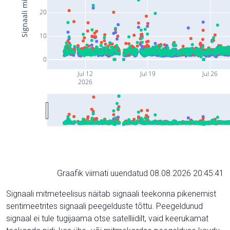
20
10
0
Jul 12
Jul 19
Jul 26
2026
Graafik viimati uuendatud 08.08.2026 20:45:41
Signaali mitmeteelisus näitab signaali teekonna pikenemist
sentimeetrites signaali peegelduste tõttu. Peegeldunud
signaal ei tule tugijaama otse satelliidilt, vaid keerukamat