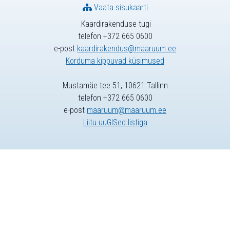
Vaata sisukaarti
Kaardirakenduse tugi
telefon +372 665 0600
e-post
kaardirakendus@maaruum.ee
Korduma kippuvad küsimused
Mustamäe tee 51, 10621 Tallinn
telefon +372 665 0600
e-post
maaruum@maaruum.ee
Liitu uuGISed listiga