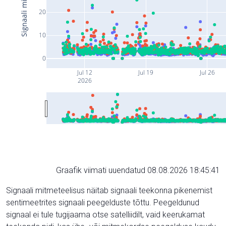
20
10
0
Jul 12
Jul 19
Jul 26
2026
Graafik viimati uuendatud 08.08.2026 18:45:41
Signaali mitmeteelisus näitab signaali teekonna pikenemist
sentimeetrites signaali peegelduste tõttu. Peegeldunud
signaal ei tule tugijaama otse satelliidilt, vaid keerukamat