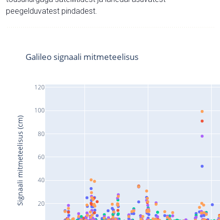
peegelduvatest pindadest.
Galileo signaali mitmeteelisus
120
100
Signaali mitmeteelisus (cm)
80
60
40
20