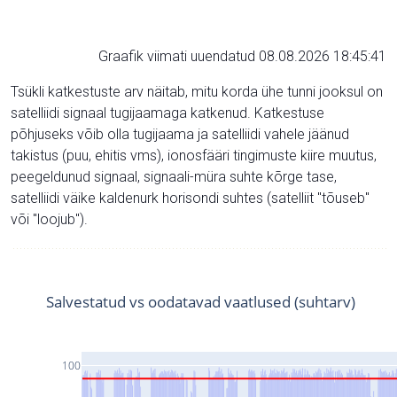
Graafik viimati uuendatud 08.08.2026 18:45:41
Tsükli katkestuste arv näitab, mitu korda ühe tunni jooksul on
satelliidi signaal tugijaamaga katkenud. Katkestuse
põhjuseks võib olla tugijaama ja satelliidi vahele jäänud
takistus (puu, ehitis vms), ionosfääri tingimuste kiire muutus,
peegeldunud signaal, signaali-müra suhte kõrge tase,
satelliidi väike kaldenurk horisondi suhtes (satelliit "tõuseb"
või "loojub").
Salvestatud vs oodatavad vaatlused (suhtarv)
100