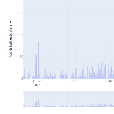
150
Tsükli katkestuste arv
100
50
0
Jul 12
Jul 19
Jul 
2026