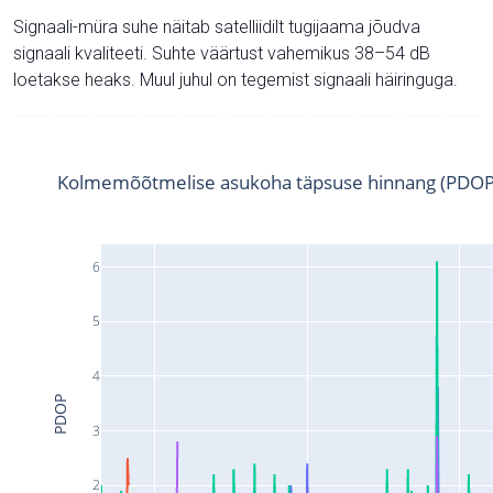
Signaali-müra suhe näitab satelliidilt tugijaama jõudva
signaali kvaliteeti. Suhte väärtust vahemikus 38–54 dB
loetakse heaks. Muul juhul on tegemist signaali häiringuga.
Kolmemõõtmelise asukoha täpsuse hinnang (PDOP
6
5
4
PDOP
3
2