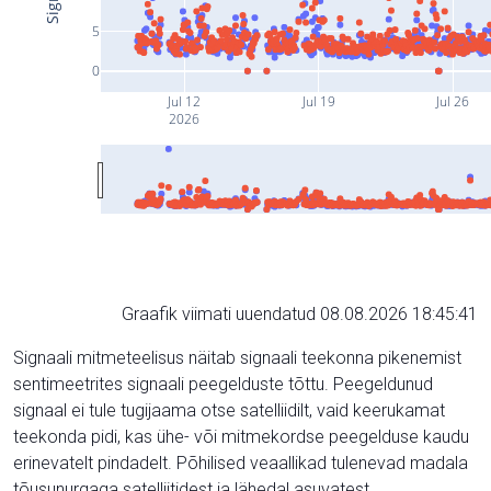
5
0
Jul 12
Jul 19
Jul 26
2026
Graafik viimati uuendatud 08.08.2026 18:45:41
Signaali mitmeteelisus näitab signaali teekonna pikenemist
sentimeetrites signaali peegelduste tõttu. Peegeldunud
signaal ei tule tugijaama otse satelliidilt, vaid keerukamat
teekonda pidi, kas ühe- või mitmekordse peegelduse kaudu
erinevatelt pindadelt. Põhilised veaallikad tulenevad madala
tõusunurgaga satelliitidest ja lähedal asuvatest