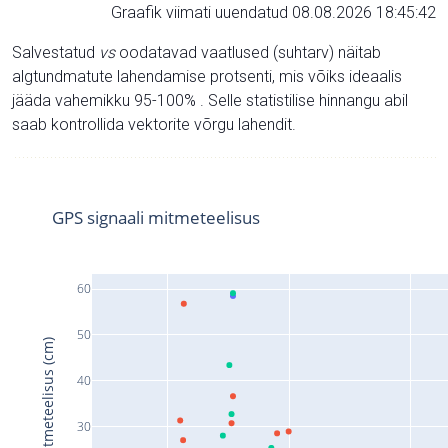
Graafik viimati uuendatud 08.08.2026 18:45:42
Salvestatud
vs
oodatavad vaatlused (suhtarv) näitab
algtundmatute lahendamise protsenti, mis võiks ideaalis
jääda vahemikku 95-100% . Selle statistilise hinnangu abil
saab kontrollida vektorite võrgu lahendit.
GPS signaali mitmeteelisus
60
50
Signaali mitmeteelisus (cm)
40
30