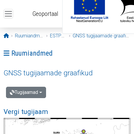
Liigu edasi põhisisu juurde
Geoportaal
Avaleht
Ruumiandmed
ESTPOS
GNSS tugijaamade graafikud
Ava menüü: Ruumiandmed
Ruumiandmed
GNSS tugijaamade graafikud
Tugijaamad
Vergi tugijaam