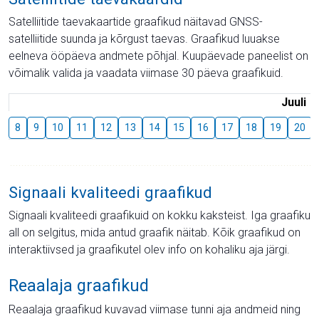
Satelliitide taevakaartide graafikud näitavad GNSS-
satelliitide suunda ja kõrgust taevas. Graafikud luuakse
eelneva ööpäeva andmete põhjal. Kuupäevade paneelist on
võimalik valida ja vaadata viimase 30 päeva graafikuid.
Juuli
8
9
10
11
12
13
14
15
16
17
18
19
20
Signaali kvaliteedi graafikud
Signaali kvaliteedi graafikuid on kokku kaksteist. Iga graafiku
all on selgitus, mida antud graafik näitab. Kõik graafikud on
interaktiivsed ja graafikutel olev info on kohaliku aja järgi.
Reaalaja graafikud
Reaalaja graafikud kuvavad viimase tunni aja andmeid ning