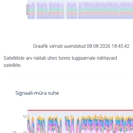
Graafik viimati uuendatud 08.08.2026 18:45:42
Satelliitide arv näitab ühes tunnis tugijaamale nähtavaid
satelliite.
Signaali-müra suhe
50
40