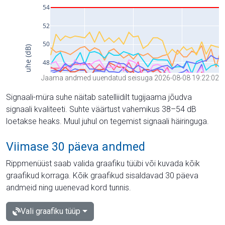
Jaama andmed uuendatud seisuga 2026-08-08 19:22:02
Signaali-müra suhe näitab satelliidilt tugijaama jõudva
signaali kvaliteeti. Suhte väärtust vahemikus 38–54 dB
loetakse heaks. Muul juhul on tegemist signaali häiringuga.
Viimase 30 päeva andmed
Rippmenüüst saab valida graafiku tüübi või kuvada kõik
graafikud korraga. Kõik graafikud sisaldavad 30 päeva
andmeid ning uuenevad kord tunnis.
Vali graafiku tüüp