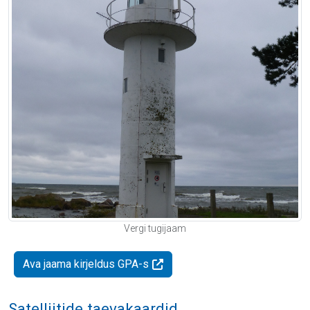
Vergi tugijaam
Ava jaama kirjeldus GPA-s
Satelliitide taevakaardid