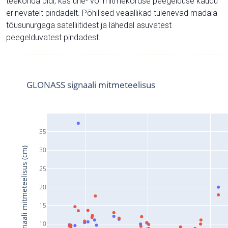
teekonda pidi, kas ühe- või mitmekordse peegelduse kaudu
erinevatelt pindadelt. Põhilised veaallikad tulenevad madala
tõusunurgaga satelliitidest ja lähedal asuvatest
peegelduvatest pindadest.
GLONASS signaali mitmeteelisus
35
Signaali mitmeteelisus (cm)
30
25
20
15
10