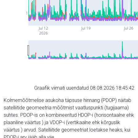
1
Jul 12
Jul 19
Jul 26
2026
Graafik viimati uuendatud 08.08.2026 18:45:42
Kolmemõõtmelise asukoha täpsuse hinnang (PDOP) näitab
satelliitide geomeetria mõõtmist vaatluspunkti (tugijaama)
suhtes. PDOP-is on kombineeritud HDOP-i (horisontaalne ehk
plaaniline väärtus ) ja VDOP-i (vertikaalne ehk kõrguslik
väärtus ) arvud. Satelliitide geomeetriat loetakse heaks, kui
PDOP-i arv jääb alla viie.