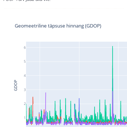
Geomeetriline täpsuse hinnang (GDOP)
6
5
4
GDOP
3
2
1