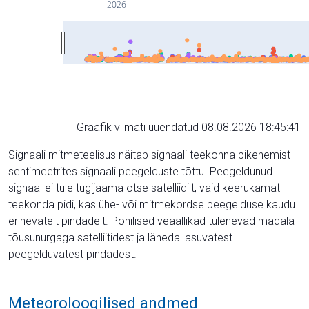
2026
Graafik viimati uuendatud 08.08.2026 18:45:41
Signaali mitmeteelisus näitab signaali teekonna pikenemist
sentimeetrites signaali peegelduste tõttu. Peegeldunud
signaal ei tule tugijaama otse satelliidilt, vaid keerukamat
teekonda pidi, kas ühe- või mitmekordse peegelduse kaudu
erinevatelt pindadelt. Põhilised veaallikad tulenevad madala
tõusunurgaga satelliitidest ja lähedal asuvatest
peegelduvatest pindadest.
Meteoroloogilised andmed