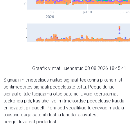
0
Jul 12
Jul 19
Jul 26
2026
Graafik viimati uuendatud 08.08.2026 18:45:41
Signaali mitmeteelisus näitab signaali teekonna pikenemist
sentimeetrites signaali peegelduste tõttu. Peegeldunud
signaal ei tule tugijaama otse satelliidilt, vaid keerukamat
teekonda pidi, kas ühe- või mitmekordse peegelduse kaudu
erinevatelt pindadelt. Põhilised veaallikad tulenevad madala
tõusunurgaga satelliitidest ja lähedal asuvatest
peegelduvatest pindadest.