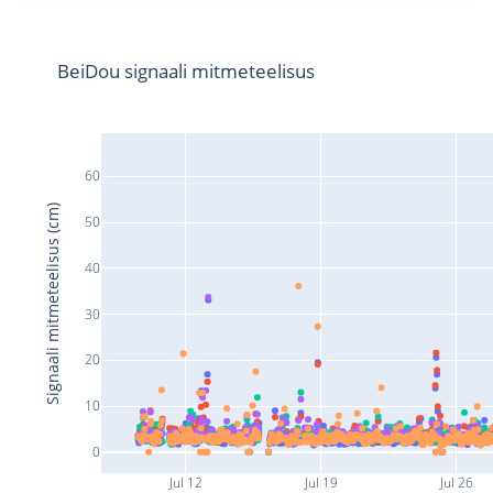
BeiDou signaali mitmeteelisus
60
Signaali mitmeteelisus (cm)
50
40
30
20
10
0
Jul 12
Jul 19
Jul 26