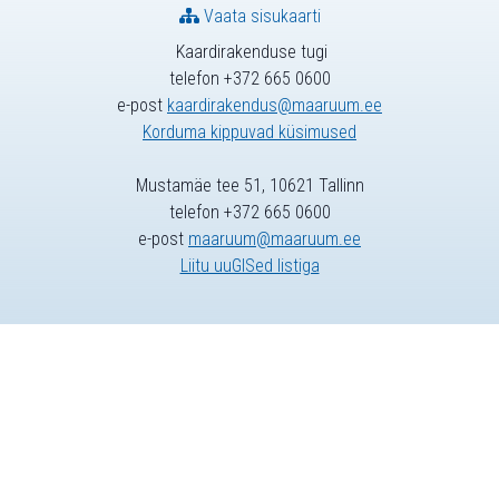
Vaata sisukaarti
Kaardirakenduse tugi
telefon +372 665 0600
e-post
kaardirakendus@maaruum.ee
Korduma kippuvad küsimused
Mustamäe tee 51, 10621 Tallinn
telefon +372 665 0600
e-post
maaruum@maaruum.ee
Liitu uuGISed listiga