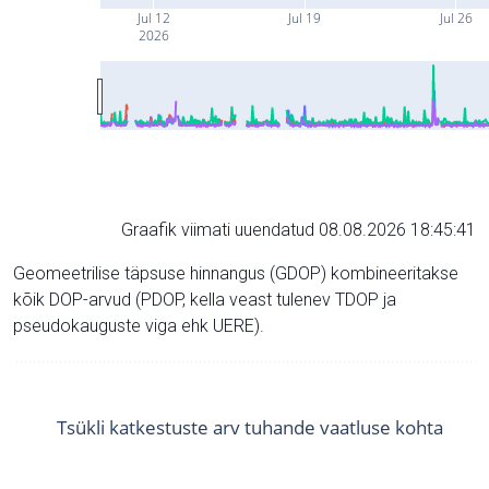
Jul 12
Jul 19
Jul 26
2026
Graafik viimati uuendatud 08.08.2026 18:45:41
Geomeetrilise täpsuse hinnangus (GDOP) kombineeritakse
kõik DOP-arvud (PDOP, kella veast tulenev TDOP ja
pseudokauguste viga ehk UERE).
Tsükli katkestuste arv tuhande vaatluse kohta