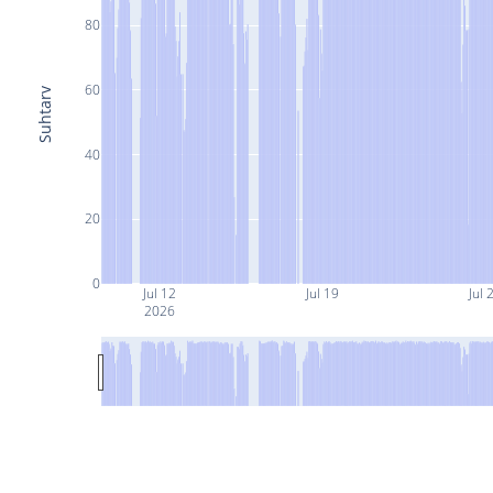
80
60
Suhtarv
40
20
0
Jul 12
Jul 19
Jul 
2026