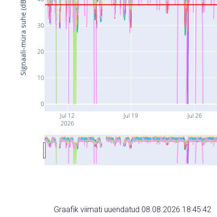
Signaali-müra suhe (dB)
30
20
10
0
Jul 12
Jul 19
Jul 26
2026
Graafik viimati uuendatud 08.08.2026 18:45:42