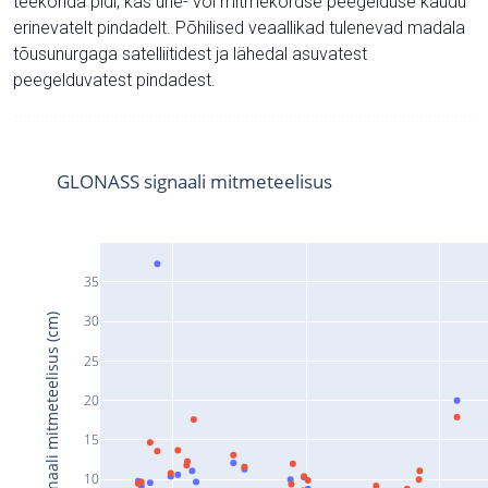
teekonda pidi, kas ühe- või mitmekordse peegelduse kaudu
erinevatelt pindadelt. Põhilised veaallikad tulenevad madala
tõusunurgaga satelliitidest ja lähedal asuvatest
peegelduvatest pindadest.
GLONASS signaali mitmeteelisus
35
Signaali mitmeteelisus (cm)
30
25
20
15
10