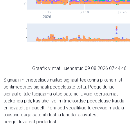
0
Jul 12
Jul 19
Jul 26
2026
Graafik viimati uuendatud 09.08.2026 07:44:46
Signaali mitmeteelisus näitab signaali teekonna pikenemist
sentimeetrites signaali peegelduste tõttu. Peegeldunud
signaal ei tule tugijaama otse satelliidilt, vaid keerukamat
teekonda pidi, kas ühe- või mitmekordse peegelduse kaudu
erinevatelt pindadelt. Põhilised veaallikad tulenevad madala
tõusunurgaga satelliitidest ja lähedal asuvatest
peegelduvatest pindadest.