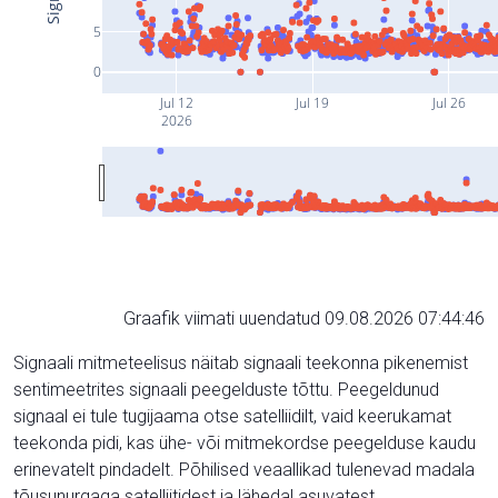
5
0
Jul 12
Jul 19
Jul 26
2026
Graafik viimati uuendatud 09.08.2026 07:44:46
Signaali mitmeteelisus näitab signaali teekonna pikenemist
sentimeetrites signaali peegelduste tõttu. Peegeldunud
signaal ei tule tugijaama otse satelliidilt, vaid keerukamat
teekonda pidi, kas ühe- või mitmekordse peegelduse kaudu
erinevatelt pindadelt. Põhilised veaallikad tulenevad madala
tõusunurgaga satelliitidest ja lähedal asuvatest