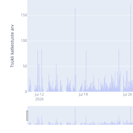
150
Tsükli katkestuste arv
100
50
0
Jul 12
Jul 19
Jul 26
2026