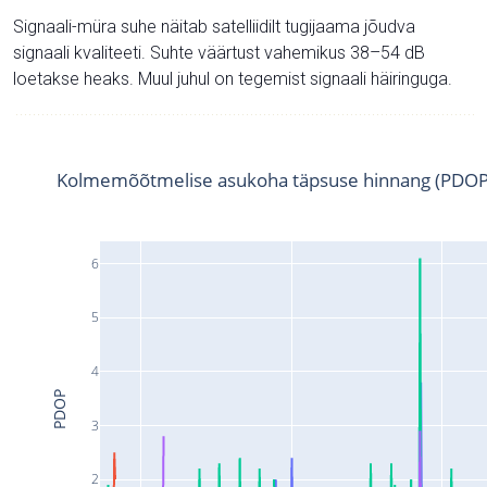
Signaali-müra suhe näitab satelliidilt tugijaama jõudva
signaali kvaliteeti. Suhte väärtust vahemikus 38–54 dB
loetakse heaks. Muul juhul on tegemist signaali häiringuga.
Kolmemõõtmelise asukoha täpsuse hinnang (PDOP
6
5
4
PDOP
3
2