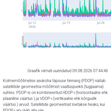
1
Jul 12
Jul 19
Jul 26
2026
Graafik viimati uuendatud 09.08.2026 07:44:46
Kolmemõõtmelise asukoha täpsuse hinnang (PDOP) näitab
satelliitide geomeetria mõõtmist vaatluspunkti (tugijaama)
suhtes. PDOP-is on kombineeritud HDOP-i (horisontaalne ehk
plaaniline väärtus ) ja VDOP-i (vertikaalne ehk kõrguslik
väärtus ) arvud. Satelliitide geomeetriat loetakse heaks, kui
PDOP-i arv jääb alla viie.