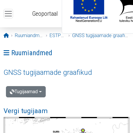
Liigu edasi põhisisu juurde
Geoportaal
Avaleht
Ruumiandmed
ESTPOS
GNSS tugijaamade graafikud
Ava menüü: Ruumiandmed
Ruumiandmed
GNSS tugijaamade graafikud
Tugijaamad
Vergi tugijaam