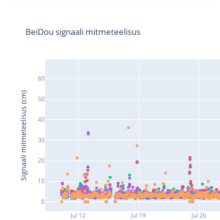
BeiDou signaali mitmeteelisus
60
Signaali mitmeteelisus (cm)
50
40
30
20
10
0
Jul 12
Jul 19
Jul 26