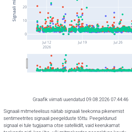
20
10
0
Jul 12
Jul 19
Jul 26
2026
Graafik viimati uuendatud 09.08.2026 07:44:46
Signaali mitmeteelisus näitab signaali teekonna pikenemist
sentimeetrites signaali peegelduste tõttu. Peegeldunud
signaal ei tule tugijaama otse satelliidilt, vaid keerukamat