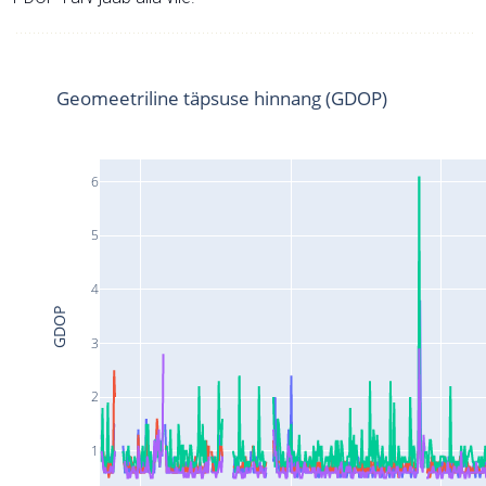
Geomeetriline täpsuse hinnang (GDOP)
6
5
4
GDOP
3
2
1