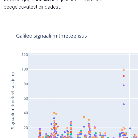
peegelduvatest pindadest.
Galileo signaali mitmeteelisus
120
100
Signaali mitmeteelisus (cm)
80
60
40
20