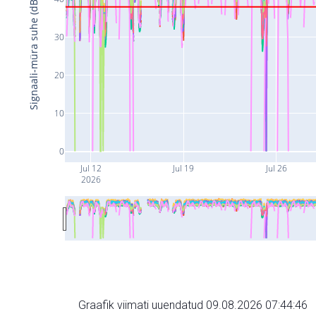
Signaali-müra suhe (dB)
30
20
10
0
Jul 12
Jul 19
Jul 26
2026
Graafik viimati uuendatud 09.08.2026 07:44:46