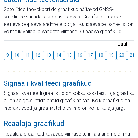
Satelliitide taevakaartide graafikud näitavad GNSS-
satelliitide suunda ja kõrgust taevas. Graafikud luuakse
eelneva ööpäeva andmete põhjal. Kuupäevade paneelist on
võimalik valida ja vaadata viimase 30 päeva graafikuid.
Juuli
9
10
11
12
13
14
15
16
17
18
19
20
21
Signaali kvaliteedi graafikud
Signaali kvaliteedi graafikuid on kokku kaksteist. Iga graafiku
all on selgitus, mida antud graafik näitab. Kõik graafikud on
interaktiivsed ja graafikutel olev info on kohaliku aja järgi.
Reaalaja graafikud
Reaalaja graafikud kuvavad viimase tunni aja andmeid ning