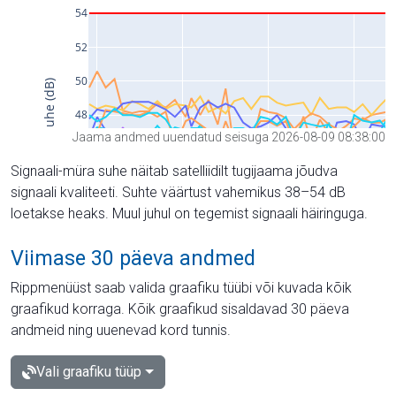
Jaama andmed uuendatud seisuga 2026-08-09 08:38:00
Signaali-müra suhe näitab satelliidilt tugijaama jõudva
signaali kvaliteeti. Suhte väärtust vahemikus 38–54 dB
loetakse heaks. Muul juhul on tegemist signaali häiringuga.
Viimase 30 päeva andmed
Rippmenüüst saab valida graafiku tüübi või kuvada kõik
graafikud korraga. Kõik graafikud sisaldavad 30 päeva
andmeid ning uuenevad kord tunnis.
Vali graafiku tüüp