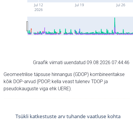
Jul 12
Jul 19
Jul 26
2026
Graafik viimati uuendatud 09.08.2026 07:44:46
Geomeetrilise täpsuse hinnangus (GDOP) kombineeritakse
kõik DOP-arvud (PDOP, kella veast tulenev TDOP ja
pseudokauguste viga ehk UERE).
Tsükli katkestuste arv tuhande vaatluse kohta