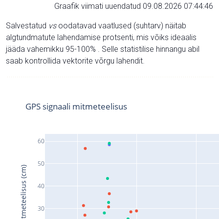
Graafik viimati uuendatud 09.08.2026 07:44:46
Salvestatud
vs
oodatavad vaatlused (suhtarv) näitab
algtundmatute lahendamise protsenti, mis võiks ideaalis
jääda vahemikku 95-100% . Selle statistilise hinnangu abil
saab kontrollida vektorite võrgu lahendit.
GPS signaali mitmeteelisus
60
50
Signaali mitmeteelisus (cm)
40
30