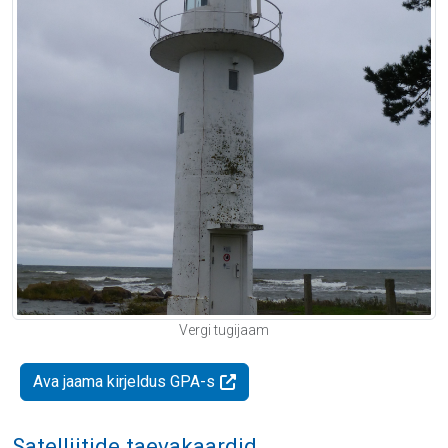
Vergi tugijaam
Ava jaama kirjeldus GPA-s
Satelliitide taevakaardid