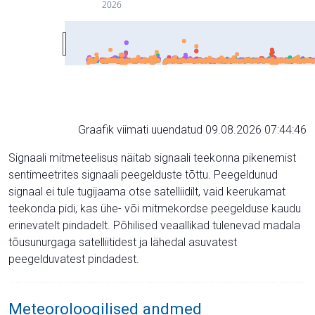
2026
Graafik viimati uuendatud 09.08.2026 07:44:46
Signaali mitmeteelisus näitab signaali teekonna pikenemist
sentimeetrites signaali peegelduste tõttu. Peegeldunud
signaal ei tule tugijaama otse satelliidilt, vaid keerukamat
teekonda pidi, kas ühe- või mitmekordse peegelduse kaudu
erinevatelt pindadelt. Põhilised veaallikad tulenevad madala
tõusunurgaga satelliitidest ja lähedal asuvatest
peegelduvatest pindadest.
Meteoroloogilised andmed