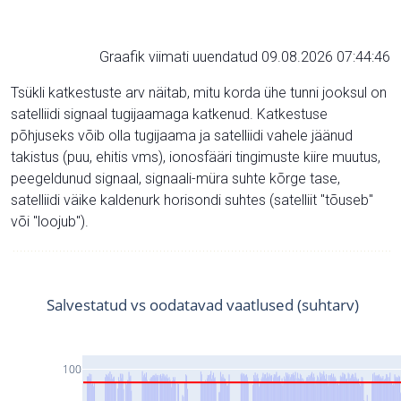
Graafik viimati uuendatud 09.08.2026 07:44:46
Tsükli katkestuste arv näitab, mitu korda ühe tunni jooksul on
satelliidi signaal tugijaamaga katkenud. Katkestuse
põhjuseks võib olla tugijaama ja satelliidi vahele jäänud
takistus (puu, ehitis vms), ionosfääri tingimuste kiire muutus,
peegeldunud signaal, signaali-müra suhte kõrge tase,
satelliidi väike kaldenurk horisondi suhtes (satelliit "tõuseb"
või "loojub").
Salvestatud vs oodatavad vaatlused (suhtarv)
100