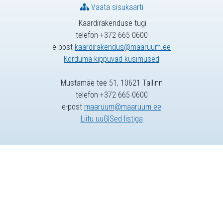
Vaata sisukaarti
Kaardirakenduse tugi
telefon +372 665 0600
e-post
kaardirakendus@maaruum.ee
Korduma kippuvad küsimused
Mustamäe tee 51, 10621 Tallinn
telefon +372 665 0600
e-post
maaruum@maaruum.ee
Liitu uuGISed listiga