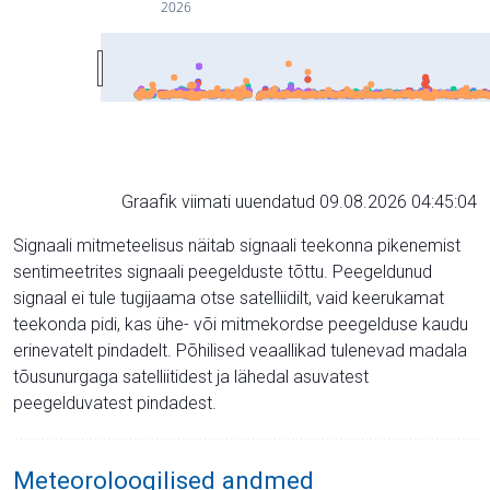
2026
Graafik viimati uuendatud 09.08.2026 04:45:04
Signaali mitmeteelisus näitab signaali teekonna pikenemist
sentimeetrites signaali peegelduste tõttu. Peegeldunud
signaal ei tule tugijaama otse satelliidilt, vaid keerukamat
teekonda pidi, kas ühe- või mitmekordse peegelduse kaudu
erinevatelt pindadelt. Põhilised veaallikad tulenevad madala
tõusunurgaga satelliitidest ja lähedal asuvatest
peegelduvatest pindadest.
Meteoroloogilised andmed