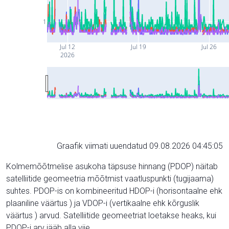
1
Jul 12
Jul 19
Jul 26
2026
Graafik viimati uuendatud 09.08.2026 04:45:05
Kolmemõõtmelise asukoha täpsuse hinnang (PDOP) näitab
satelliitide geomeetria mõõtmist vaatluspunkti (tugijaama)
suhtes. PDOP-is on kombineeritud HDOP-i (horisontaalne ehk
plaaniline väärtus ) ja VDOP-i (vertikaalne ehk kõrguslik
väärtus ) arvud. Satelliitide geomeetriat loetakse heaks, kui
PDOP-i arv jääb alla viie.