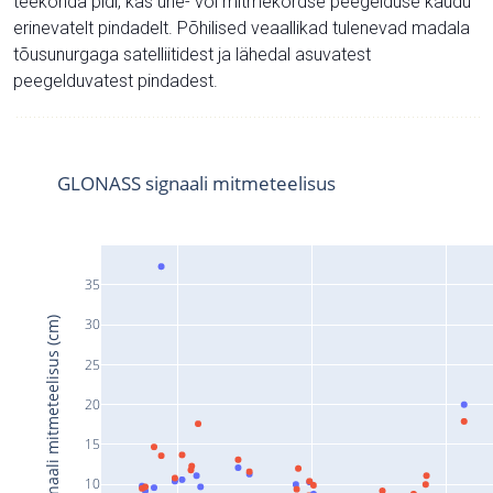
teekonda pidi, kas ühe- või mitmekordse peegelduse kaudu
erinevatelt pindadelt. Põhilised veaallikad tulenevad madala
tõusunurgaga satelliitidest ja lähedal asuvatest
peegelduvatest pindadest.
GLONASS signaali mitmeteelisus
35
Signaali mitmeteelisus (cm)
30
25
20
15
10