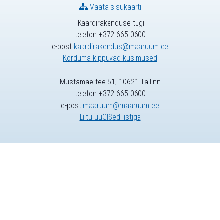
Vaata sisukaarti
Kaardirakenduse tugi
telefon +372 665 0600
e-post
kaardirakendus@maaruum.ee
Korduma kippuvad küsimused
Mustamäe tee 51, 10621 Tallinn
telefon +372 665 0600
e-post
maaruum@maaruum.ee
Liitu uuGISed listiga