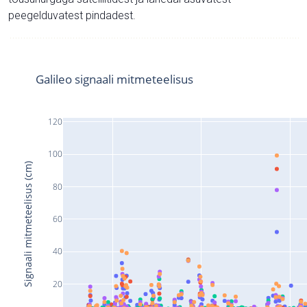
peegelduvatest pindadest.
Galileo signaali mitmeteelisus
120
100
Signaali mitmeteelisus (cm)
80
60
40
20