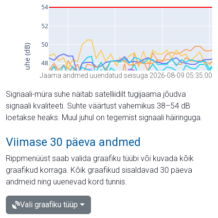
Jaama andmed uuendatud seisuga 2026-08-09 05:35:00
Signaali-müra suhe näitab satelliidilt tugijaama jõudva
signaali kvaliteeti. Suhte väärtust vahemikus 38–54 dB
loetakse heaks. Muul juhul on tegemist signaali häiringuga.
Viimase 30 päeva andmed
Rippmenüüst saab valida graafiku tüübi või kuvada kõik
graafikud korraga. Kõik graafikud sisaldavad 30 päeva
andmeid ning uuenevad kord tunnis.
Vali graafiku tüüp