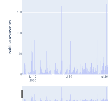
150
Tsükli katkestuste arv
100
50
0
Jul 12
Jul 19
Jul 26
2026