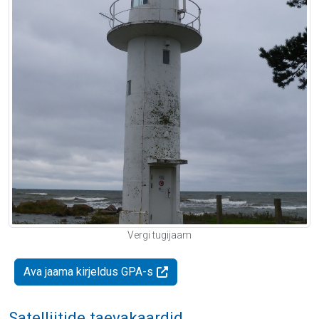
Vergi tugijaam
Ava jaama kirjeldus GPA-s
Satelliitide taevakaardid