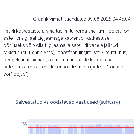
Graafik viimati uuendatud 09.08.2026 04:45:04
Tsükli katkestuste arv näitab, mitu korda ühe tunni jooksul on
satelliidi signaal tugijaamaga katkenud. Katkestuse
põhjuseks võib olla tugijaama ja satelliidi vahele jäänud
takistus (puu, ehitis vms), ionosfääri tingimuste kiire muutus,
peegeldunud signaal, signaali-müra suhte kõrge tase,
satelliidi väike kaldenurk horisondi suhtes (satelliit "tõuseb"
või "loojub").
Salvestatud vs oodatavad vaatlused (suhtarv)
100