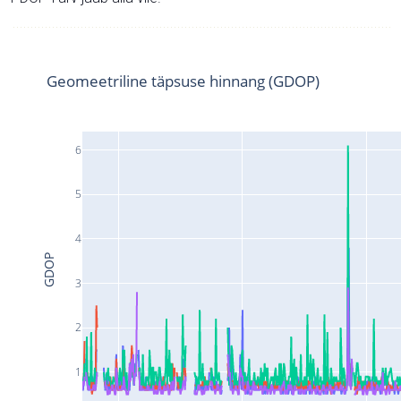
Geomeetriline täpsuse hinnang (GDOP)
6
5
4
GDOP
3
2
1