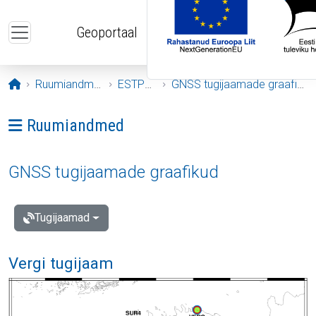
Liigu edasi põhisisu juurde
Geoportaal
Avaleht
Ruumiandmed
ESTPOS
GNSS tugijaamade graafikud
Ava menüü: Ruumiandmed
Ruumiandmed
GNSS tugijaamade graafikud
Tugijaamad
Vergi tugijaam