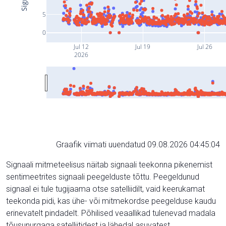
5
0
Jul 12
Jul 19
Jul 26
2026
Graafik viimati uuendatud 09.08.2026 04:45:04
Signaali mitmeteelisus näitab signaali teekonna pikenemist
sentimeetrites signaali peegelduste tõttu. Peegeldunud
signaal ei tule tugijaama otse satelliidilt, vaid keerukamat
teekonda pidi, kas ühe- või mitmekordse peegelduse kaudu
erinevatelt pindadelt. Põhilised veaallikad tulenevad madala
tõusunurgaga satelliitidest ja lähedal asuvatest