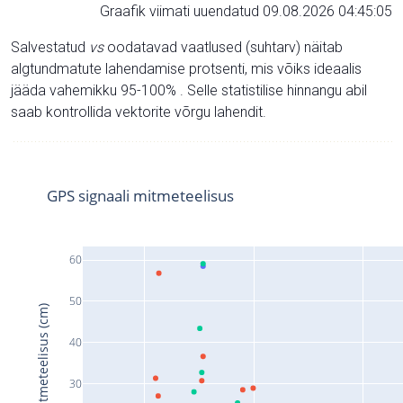
Graafik viimati uuendatud 09.08.2026 04:45:05
Salvestatud
vs
oodatavad vaatlused (suhtarv) näitab
algtundmatute lahendamise protsenti, mis võiks ideaalis
jääda vahemikku 95-100% . Selle statistilise hinnangu abil
saab kontrollida vektorite võrgu lahendit.
GPS signaali mitmeteelisus
60
50
Signaali mitmeteelisus (cm)
40
30