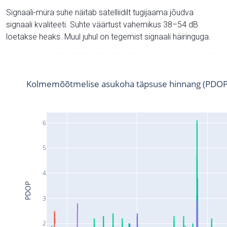
Signaali-müra suhe näitab satelliidilt tugijaama jõudva
signaali kvaliteeti. Suhte väärtust vahemikus 38–54 dB
loetakse heaks. Muul juhul on tegemist signaali häiringuga.
Kolmemõõtmelise asukoha täpsuse hinnang (PDOP
6
5
4
PDOP
3
2