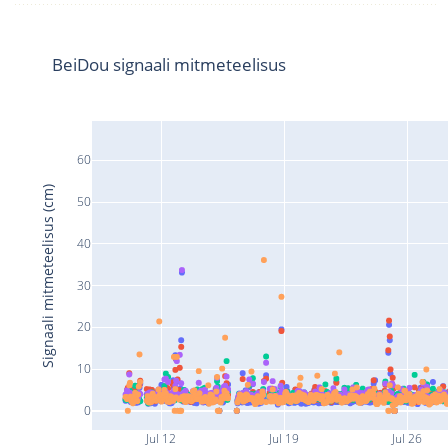
BeiDou signaali mitmeteelisus
60
Signaali mitmeteelisus (cm)
50
40
30
20
10
0
Jul 12
Jul 19
Jul 26