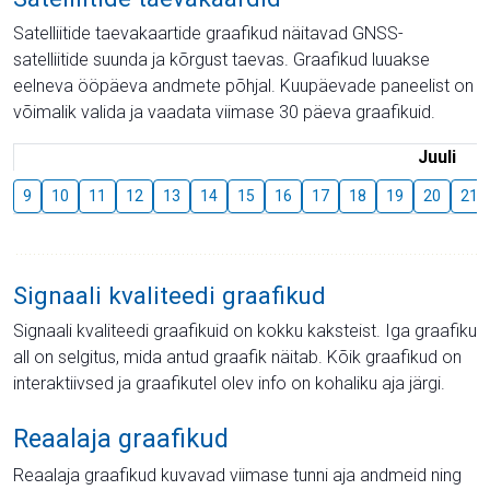
Satelliitide taevakaartide graafikud näitavad GNSS-
satelliitide suunda ja kõrgust taevas. Graafikud luuakse
eelneva ööpäeva andmete põhjal. Kuupäevade paneelist on
võimalik valida ja vaadata viimase 30 päeva graafikuid.
Juuli
9
10
11
12
13
14
15
16
17
18
19
20
21
Signaali kvaliteedi graafikud
Signaali kvaliteedi graafikuid on kokku kaksteist. Iga graafiku
all on selgitus, mida antud graafik näitab. Kõik graafikud on
interaktiivsed ja graafikutel olev info on kohaliku aja järgi.
Reaalaja graafikud
Reaalaja graafikud kuvavad viimase tunni aja andmeid ning