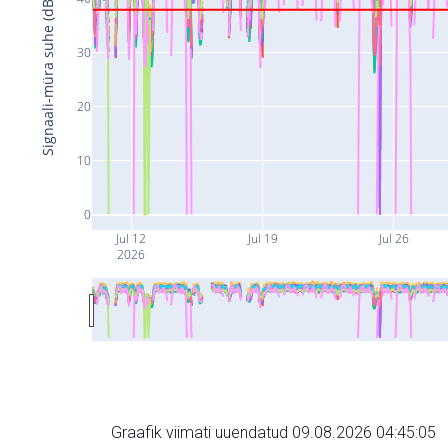
Signaali-müra suhe (dB)
30
20
10
0
Jul 12
Jul 19
Jul 26
2026
Graafik viimati uuendatud 09.08.2026 04:45:05