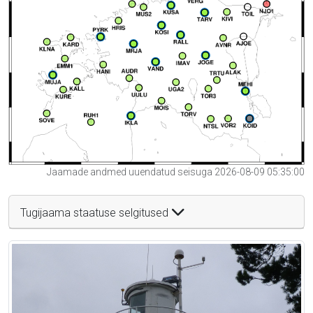
Jaamade andmed uuendatud seisuga 2026-08-09 05:35:00
Tugijaama staatuse selgitused