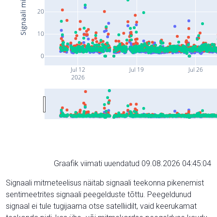
20
10
0
Jul 12
Jul 19
Jul 26
2026
Graafik viimati uuendatud 09.08.2026 04:45:04
Signaali mitmeteelisus näitab signaali teekonna pikenemist
sentimeetrites signaali peegelduste tõttu. Peegeldunud
signaal ei tule tugijaama otse satelliidilt, vaid keerukamat