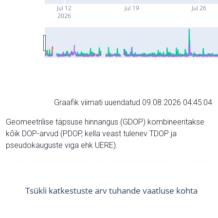
Jul 12
Jul 19
Jul 26
2026
Graafik viimati uuendatud 09.08.2026 04:45:04
Geomeetrilise täpsuse hinnangus (GDOP) kombineeritakse
kõik DOP-arvud (PDOP, kella veast tulenev TDOP ja
pseudokauguste viga ehk UERE).
Tsükli katkestuste arv tuhande vaatluse kohta