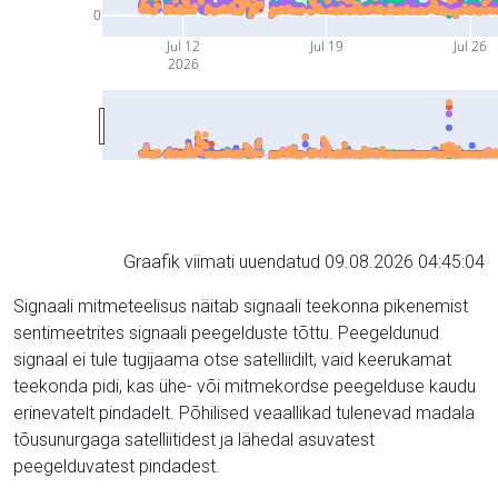
0
Jul 12
Jul 19
Jul 26
2026
Graafik viimati uuendatud 09.08.2026 04:45:04
Signaali mitmeteelisus näitab signaali teekonna pikenemist
sentimeetrites signaali peegelduste tõttu. Peegeldunud
signaal ei tule tugijaama otse satelliidilt, vaid keerukamat
teekonda pidi, kas ühe- või mitmekordse peegelduse kaudu
erinevatelt pindadelt. Põhilised veaallikad tulenevad madala
tõusunurgaga satelliitidest ja lähedal asuvatest
peegelduvatest pindadest.