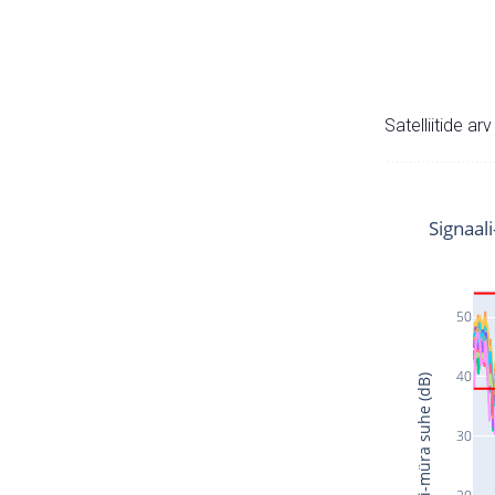
Satelliitide ar
Signaal
50
40
Signaali-müra suhe (dB)
30