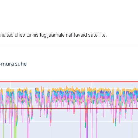
v näitab ühes tunnis tugijaamale nähtavaid satelliite.
i-müra suhe