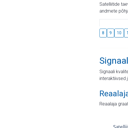
Satelliitide t
andmete põhja
8
9
10
Signaal
Signaali kvali
interaktiivsed 
Reaalaj
Reaalaja graa