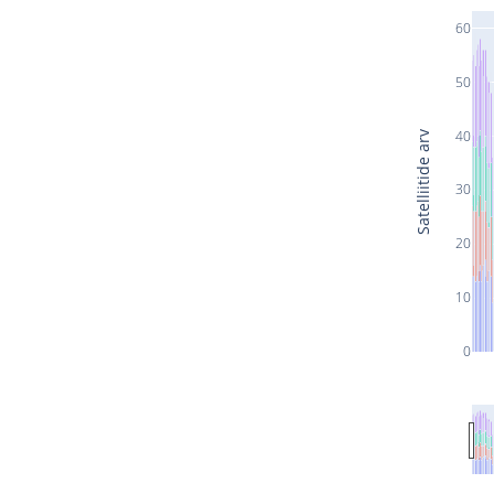
60
50
40
Satelliitide arv
30
20
10
0