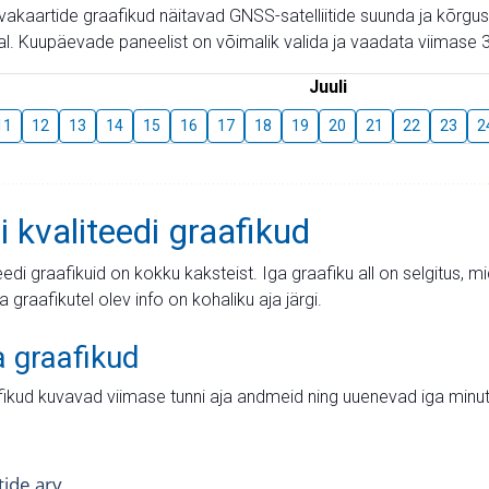
aevakaartide graafikud näitavad GNSS-satelliitide suunda ja kõr
l. Kuupäevade paneelist on võimalik valida ja vaadata viimase 3
Juuli
11
12
13
14
15
16
17
18
19
20
21
22
23
2
i kvaliteedi graafikud
teedi graafikuid on kokku kaksteist. Iga graafiku all on selgitus, 
ja graafikutel olev info on kohaliku aja järgi.
a graafikud
fikud kuvavad viimase tunni aja andmeid ning uuenevad iga minut