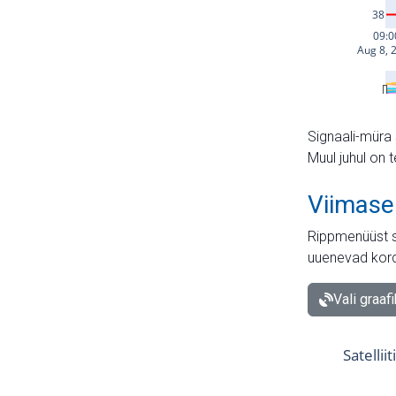
Signaali-müra 
Muul juhul on 
Viimase
Rippmenüüst s
uuenevad kord
Vali graaf
Satellii