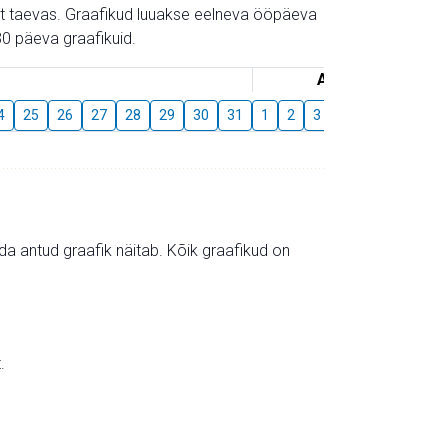
gust taevas. Graafikud luuakse eelneva ööpäeva
0 päeva graafikuid.
August
4
25
26
27
28
29
30
31
1
2
3
4
5
6
7
mida antud graafik näitab. Kõik graafikud on
.