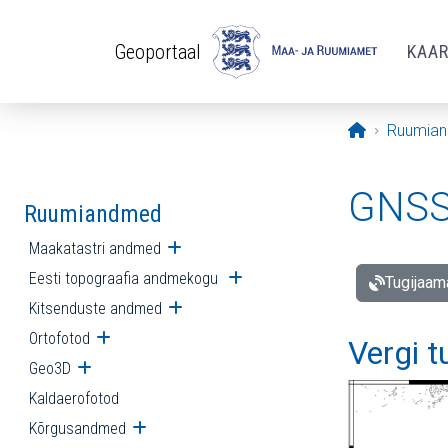
Liigu edasi põhisisu juurde
Geoportaal
KAA
Avaleht
Ruumia
GNSS 
Ruumiandmed
Maakatastri andmed
Ava alammenüü
Eesti topograafia andmekogu
Ava alammenüü
Tugijaam
Kitsenduste andmed
Ava alammenüü
Ortofotod
Ava alammenüü
Vergi 
Geo3D
Ava alammenüü
Kaldaerofotod
Kõrgusandmed
Ava alammenüü