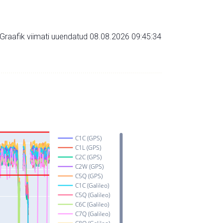
Graafik viimati uuendatud 08.08.2026 09:45:34
C1C (GPS)
C1L (GPS)
C2C (GPS)
C2W (GPS)
C5Q (GPS)
C1C (Galileo)
C5Q (Galileo)
C6C (Galileo)
C7Q (Galileo)