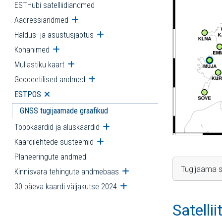
ESTHubi satelliidiandmed
Aadressiandmed
Ava alammenüü
Haldus- ja asustusjaotus
Ava alammenüü
Kohanimed
Ava alammenüü
Mullastiku kaart
Ava alammenüü
Geodeetilised andmed
Ava alammenüü
ESTPOS
Ava alammenüü
GNSS tugijaamade graafikud
Topokaardid ja aluskaardid
Ava alammenüü
Kaardilehtede süsteemid
Ava alammenüü
Planeeringute andmed
Tugijaama s
Kinnisvara tehingute andmebaas
Ava alammenüü
30 päeva kaardi väljakutse 2024
Ava alammenüü
Satelli