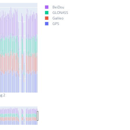
BeiDou
GLONASS
Galileo
GPS
ug 2