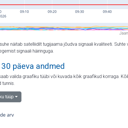
Jaam
suhe näitab satelliidilt tugijaama jõudva signaali kvaliteeti. Su
tegemist signaali häiringuga.
 30 päeva andmed
aab valida graafiku tüübi või kuvada kõik graafikud korraga. Kõ
 tunnis.
iku tüüp
tide arv