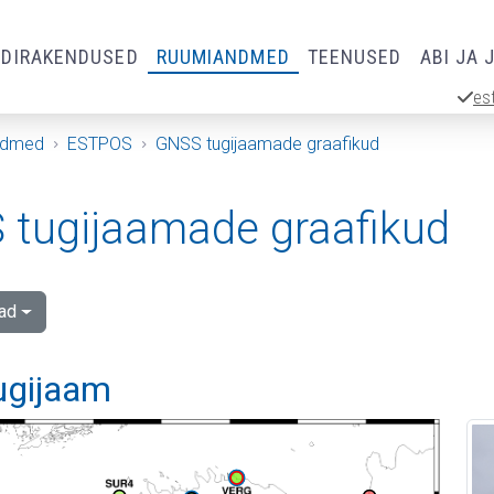
RDIRAKENDUSED
RUUMIANDMED
TEENUSED
ABI JA 
es
ndmed
ESTPOS
GNSS tugijaamade graafikud
tugijaamade graafikud
ad
tugijaam