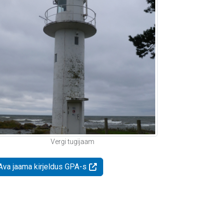
Vergi tugijaam
Ava jaama kirjeldus GPA-s