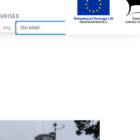
JUHISED
t
eng
Otsi