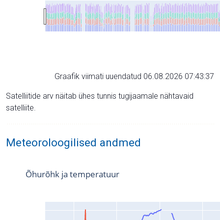
Graafik viimati uuendatud 06.08.2026 07:43:37
Satelliitide arv näitab ühes tunnis tugijaamale nähtavaid
satelliite.
Meteoroloogilised andmed
Õhurõhk ja temperatuur