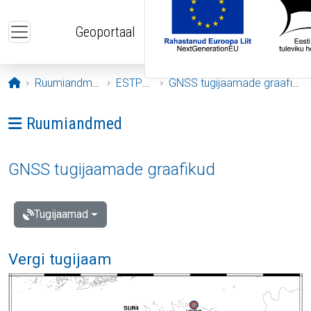
Liigu edasi põhisisu juurde
Geoportaal
Avaleht
Ruumiandmed
ESTPOS
GNSS tugijaamade graafikud
Ava menüü: Ruumiandmed
Ruumiandmed
GNSS tugijaamade graafikud
Tugijaamad
Vergi tugijaam