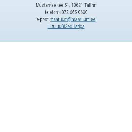
Mustamäe tee 51, 10621 Tallinn
telefon +372 665 0600
e-post
maaruum@maaruum.ee
Liitu uuGISed listiga