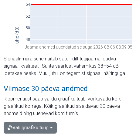
Jaama andmed uuendatud seisuga 2026-08-06 08:09:05
Signaali-müra suhe näitab satelliidilt tugijaama jõudva
signaali kvaliteeti. Suhte väärtust vahemikus 38–54 dB
loetakse heaks. Muul juhul on tegemist signaali häiringuga.
Viimase 30 päeva andmed
Rippmenüüst saab valida graafiku tüübi või kuvada kõik
graafikud korraga. Kõik graafikud sisaldavad 30 päeva
andmeid ning uuenevad kord tunnis.
Vali graafiku tüüp