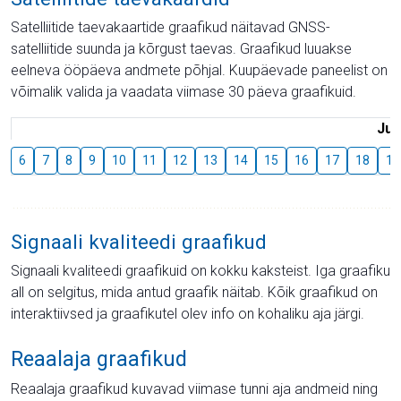
Satelliitide taevakaartide graafikud näitavad GNSS-
satelliitide suunda ja kõrgust taevas. Graafikud luuakse
eelneva ööpäeva andmete põhjal. Kuupäevade paneelist on
võimalik valida ja vaadata viimase 30 päeva graafikuid.
Juu
6
7
8
9
10
11
12
13
14
15
16
17
18
19
Signaali kvaliteedi graafikud
Signaali kvaliteedi graafikuid on kokku kaksteist. Iga graafiku
all on selgitus, mida antud graafik näitab. Kõik graafikud on
interaktiivsed ja graafikutel olev info on kohaliku aja järgi.
Reaalaja graafikud
Reaalaja graafikud kuvavad viimase tunni aja andmeid ning