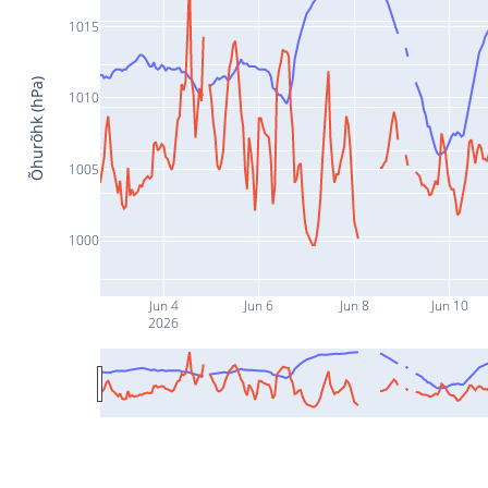
1015
Õhurõhk (hPa)
1010
1005
1000
Jun 4
Jun 6
Jun 8
Jun 10
2026