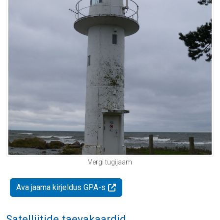
Vergi tugijaam
Ava jaama kirjeldus GPA-s
Satelliitide taevakaardid