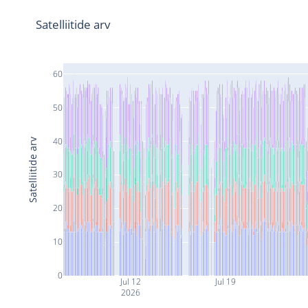
Satelliitide arv
60
50
40
Satelliitide arv
30
20
10
0
Jul 12
Jul 19
2026