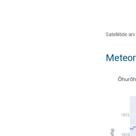
Satelliitide ar
Meteor
Õhurõh
1015
1010