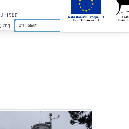
JUHISED
t
eng
Otsi