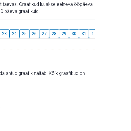
gust taevas. Graafikud luuakse eelneva ööpäeva
0 päeva graafikuid.
August
23
24
25
26
27
28
29
30
31
1
2
3
4
5
mida antud graafik näitab. Kõik graafikud on
.