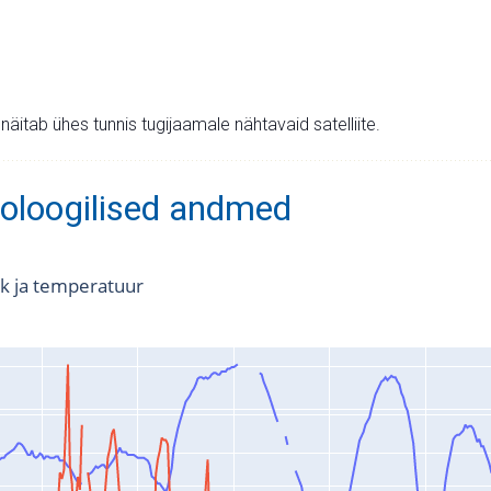
v näitab ühes tunnis tugijaamale nähtavaid satelliite.
oloogilised andmed
k ja temperatuur