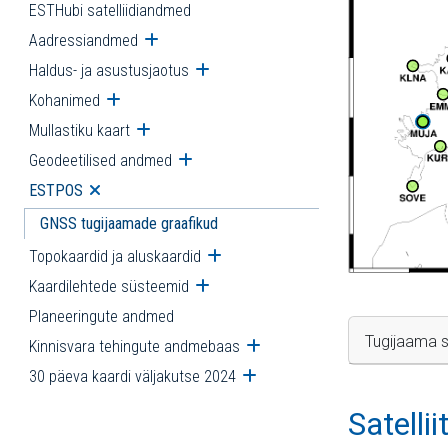
ESTHubi satelliidiandmed
Aadressiandmed
Ava alammenüü
Haldus- ja asustusjaotus
Ava alammenüü
Kohanimed
Ava alammenüü
Mullastiku kaart
Ava alammenüü
Geodeetilised andmed
Ava alammenüü
ESTPOS
Ava alammenüü
GNSS tugijaamade graafikud
Topokaardid ja aluskaardid
Ava alammenüü
Kaardilehtede süsteemid
Ava alammenüü
Planeeringute andmed
Tugijaama s
Kinnisvara tehingute andmebaas
Ava alammenüü
30 päeva kaardi väljakutse 2024
Ava alammenüü
Satelli