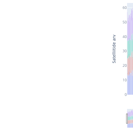
60
50
40
Satelliitide arv
30
20
10
0