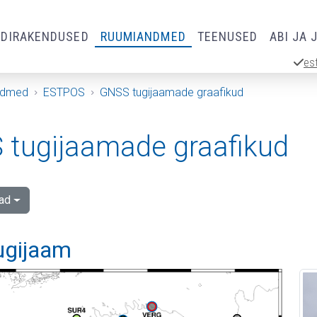
RDIRAKENDUSED
RUUMIANDMED
TEENUSED
ABI JA 
es
ndmed
ESTPOS
GNSS tugijaamade graafikud
tugijaamade graafikud
ad
tugijaam