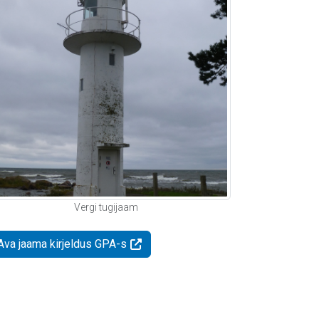
Vergi tugijaam
Ava jaama kirjeldus GPA-s