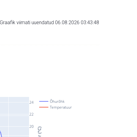
Graafik viimati uuendatud 06.08.2026 03:43:48
Õhurõhk
24
Temperatuur
22
20