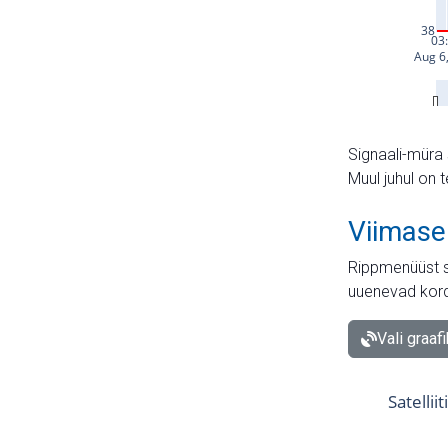
Signaali-müra 
Muul juhul on 
Viimase
Rippmenüüst s
uuenevad kord
Vali graaf
Satellii