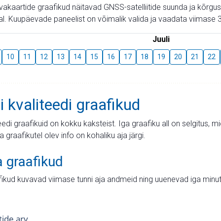
aevakaartide graafikud näitavad GNSS-satelliitide suunda ja kõr
l. Kuupäevade paneelist on võimalik valida ja vaadata viimase 3
Juuli
10
11
12
13
14
15
16
17
18
19
20
21
22
i kvaliteedi graafikud
teedi graafikuid on kokku kaksteist. Iga graafiku all on selgitus, 
ja graafikutel olev info on kohaliku aja järgi.
a graafikud
fikud kuvavad viimase tunni aja andmeid ning uuenevad iga minut