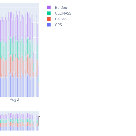
BeiDou
GLONASS
Galileo
GPS
Aug 2