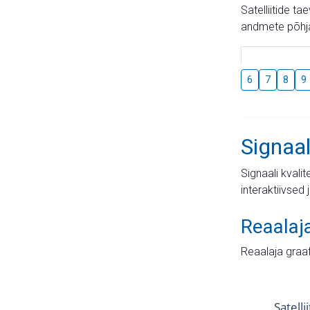
Satelliitide t
andmete põhja
6
7
8
9
Signaal
Signaali kvali
interaktiivsed 
Reaalaj
Reaalaja graa