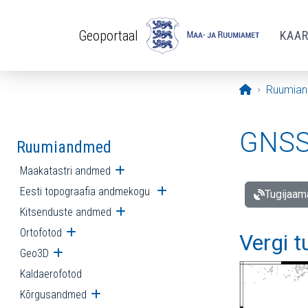
Liigu edasi põhisisu juurde
Geoportaal
KAA
Avaleht
Ruumia
GNSS 
Ruumiandmed
Maakatastri andmed
Ava alammenüü
Eesti topograafia andmekogu
Ava alammenüü
Tugijaam
Kitsenduste andmed
Ava alammenüü
Ortofotod
Ava alammenüü
Vergi 
Geo3D
Ava alammenüü
Kaldaerofotod
Kõrgusandmed
Ava alammenüü