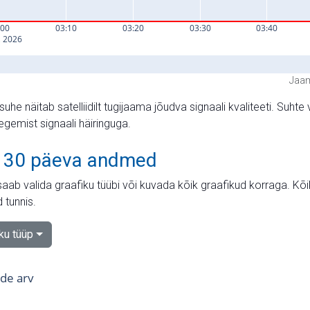
Jaam
suhe näitab satelliidilt tugijaama jõudva signaali kvaliteeti. Su
tegemist signaali häiringuga.
 30 päeva andmed
aab valida graafiku tüübi või kuvada kõik graafikud korraga. Kõ
 tunnis.
iku tüüp
tide arv