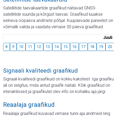
Satelliitide taevakaartide graafikud näitavad GNSS-
satelliitide suunda ja kõrgust taevas. Graafikud luuakse
eelneva ööpäeva andmete põhjal. Kuupäevade paneelist on
võimalik valida ja vaadata viimase 30 päeva graafikuid.
Juuli
8
9
10
11
12
13
14
15
16
17
18
19
20
Signaali kvaliteedi graafikud
Signaali kvaliteedi graafikuid on kokku kaksteist. Iga graafiku
all on selgitus, mida antud graafik näitab. Kõik graafikud on
interaktiivsed ja graafikutel olev info on kohaliku aja järgi.
Reaalaja graafikud
Reaalaja graafikud kuvavad viimase tunni aja andmeid ning