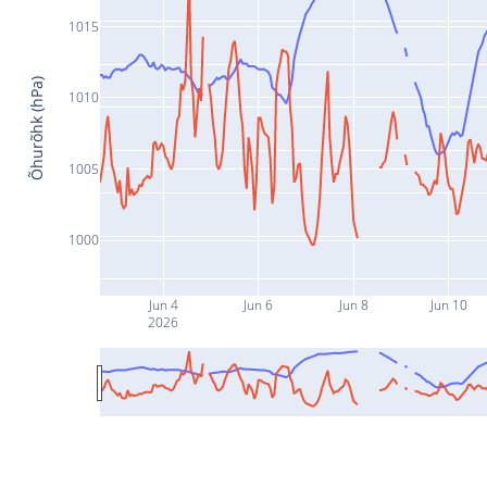
1015
Õhurõhk (hPa)
1010
1005
1000
Jun 4
Jun 6
Jun 8
Jun 10
2026