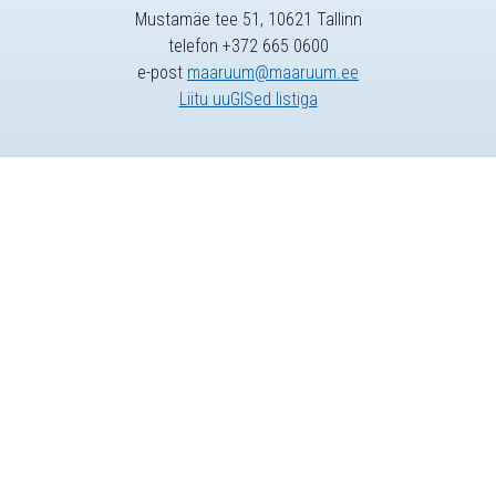
Mustamäe tee 51, 10621 Tallinn
telefon +372 665 0600
e-post
maaruum@maaruum.ee
Liitu uuGISed listiga