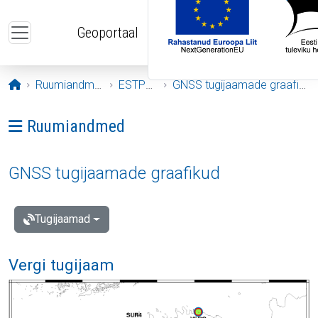
Liigu edasi põhisisu juurde
Geoportaal
Avaleht
Ruumiandmed
ESTPOS
GNSS tugijaamade graafikud
Ava menüü: Ruumiandmed
Ruumiandmed
GNSS tugijaamade graafikud
Tugijaamad
Vergi tugijaam