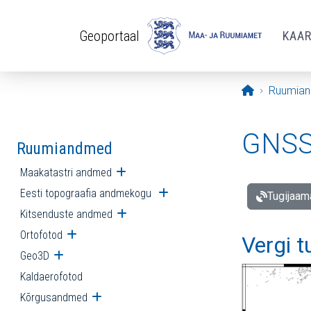
Liigu edasi põhisisu juurde
Geoportaal
KAA
Avaleht
Ruumia
GNSS 
Ruumiandmed
Maakatastri andmed
Ava alammenüü
Eesti topograafia andmekogu
Ava alammenüü
Tugijaam
Kitsenduste andmed
Ava alammenüü
Ortofotod
Ava alammenüü
Vergi 
Geo3D
Ava alammenüü
Kaldaerofotod
Kõrgusandmed
Ava alammenüü