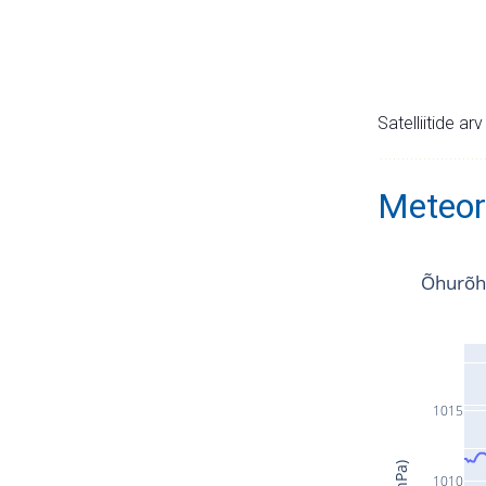
Satelliitide ar
Meteor
Õhurõh
1015
1010