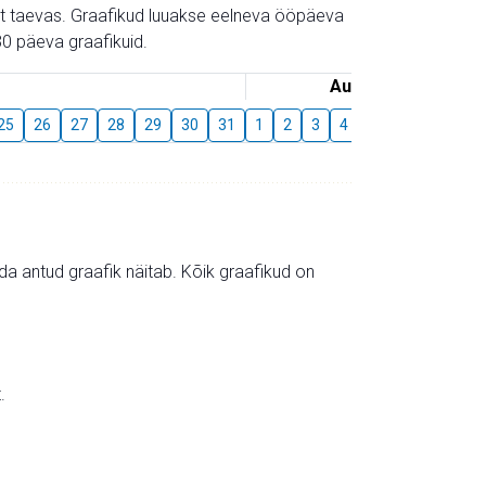
gust taevas. Graafikud luuakse eelneva ööpäeva
0 päeva graafikuid.
August
25
26
27
28
29
30
31
1
2
3
4
5
6
7
8
mida antud graafik näitab. Kõik graafikud on
.