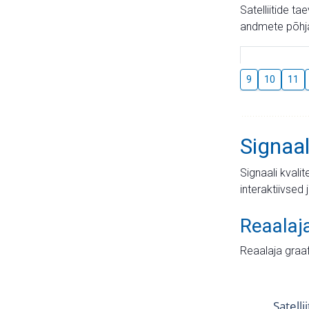
Satelliitide t
andmete põhja
9
10
11
Signaal
Signaali kvali
interaktiivsed 
Reaalaj
Reaalaja graa