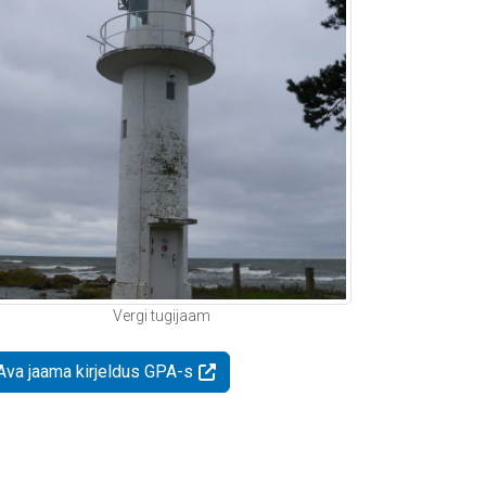
Vergi tugijaam
Ava jaama kirjeldus GPA-s