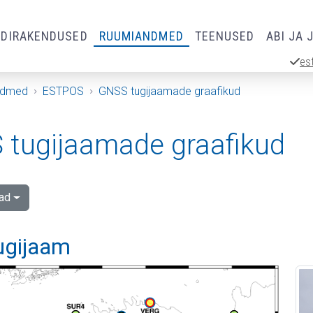
RDIRAKENDUSED
RUUMIANDMED
TEENUSED
ABI JA 
es
ndmed
ESTPOS
GNSS tugijaamade graafikud
tugijaamade graafikud
ad
tugijaam