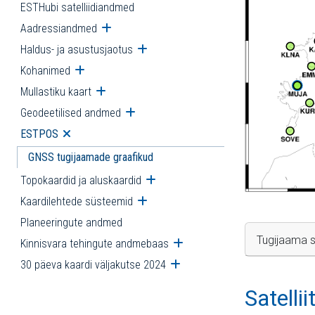
ESTHubi satelliidiandmed
Aadressiandmed
Ava alammenüü
Haldus- ja asustusjaotus
Ava alammenüü
Kohanimed
Ava alammenüü
Mullastiku kaart
Ava alammenüü
Geodeetilised andmed
Ava alammenüü
ESTPOS
Ava alammenüü
GNSS tugijaamade graafikud
Topokaardid ja aluskaardid
Ava alammenüü
Kaardilehtede süsteemid
Ava alammenüü
Planeeringute andmed
Tugijaama s
Kinnisvara tehingute andmebaas
Ava alammenüü
30 päeva kaardi väljakutse 2024
Ava alammenüü
Satelli