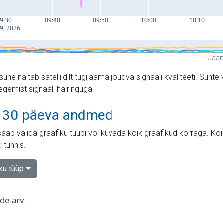
Jaam
suhe näitab satelliidilt tugijaama jõudva signaali kvaliteeti. Su
tegemist signaali häiringuga.
 30 päeva andmed
aab valida graafiku tüübi või kuvada kõik graafikud korraga. Kõ
 tunnis.
iku tüüp
tide arv