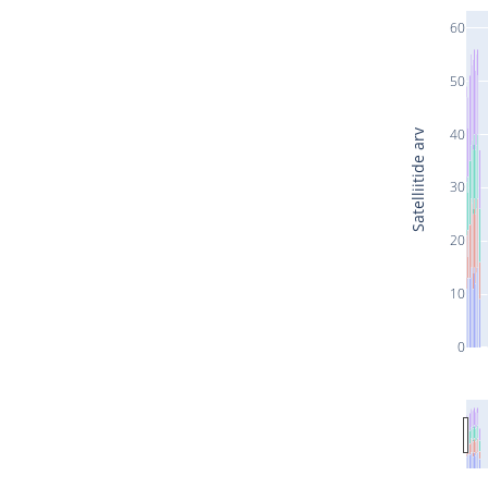
60
50
40
Satelliitide arv
30
20
10
0