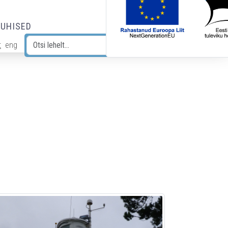
JUHISED
t
eng
Otsi