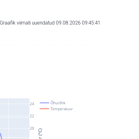
Graafik viimati uuendatud 09.08.2026 09:45:41
Õhurõhk
24
Temperatuur
22
20