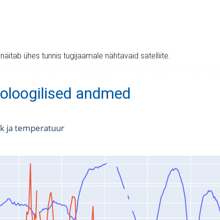
v näitab ühes tunnis tugijaamale nähtavaid satelliite.
oloogilised andmed
k ja temperatuur