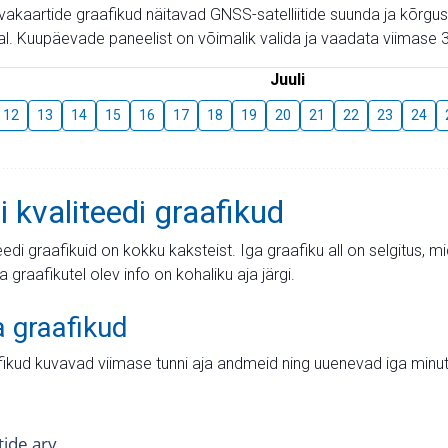
aevakaartide graafikud näitavad GNSS-satelliitide suunda ja kõr
l. Kuupäevade paneelist on võimalik valida ja vaadata viimase 3
Juuli
12
13
14
15
16
17
18
19
20
21
22
23
24
i kvaliteedi graafikud
teedi graafikuid on kokku kaksteist. Iga graafiku all on selgitus, 
ja graafikutel olev info on kohaliku aja järgi.
a graafikud
fikud kuvavad viimase tunni aja andmeid ning uuenevad iga minut