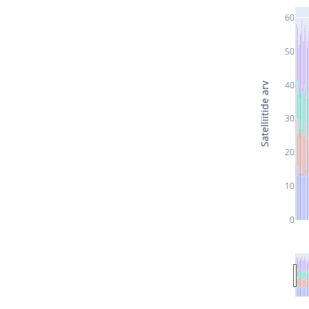
60
50
40
Satelliitide arv
30
20
10
0