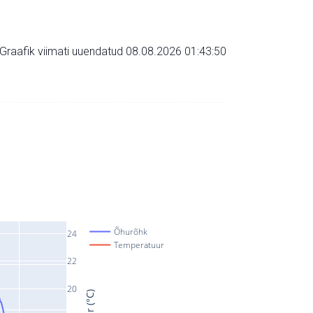
Graafik viimati uuendatud 08.08.2026 01:43:50
Õhurõhk
24
Temperatuur
22
20