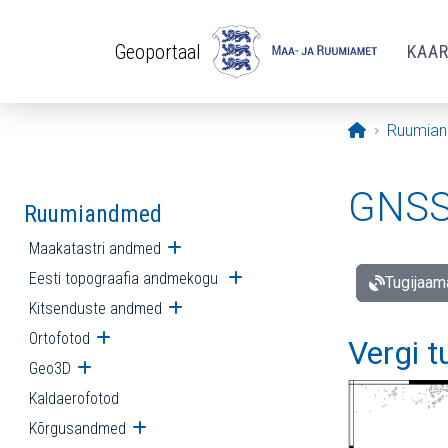
Liigu edasi põhisisu juurde
Geoportaal
KAA
Avaleht
Ruumia
GNSS 
Ruumiandmed
Maakatastri andmed
Ava alammenüü
Eesti topograafia andmekogu
Ava alammenüü
Tugijaam
Kitsenduste andmed
Ava alammenüü
Ortofotod
Ava alammenüü
Vergi 
Geo3D
Ava alammenüü
Kaldaerofotod
Kõrgusandmed
Ava alammenüü