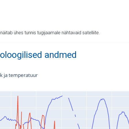
v näitab ühes tunnis tugijaamale nähtavaid satelliite.
oloogilised andmed
k ja temperatuur