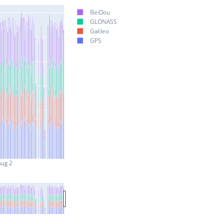
BeiDou
GLONASS
Galileo
GPS
Aug 2