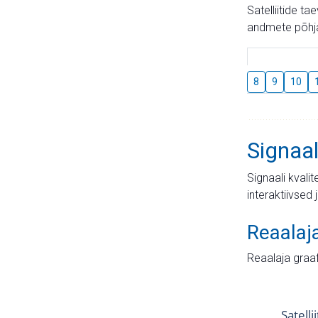
Satelliitide t
andmete põhja
8
9
10
Signaal
Signaali kvali
interaktiivsed 
Reaalaj
Reaalaja graa