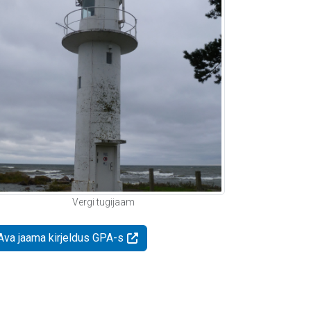
Vergi tugijaam
Ava jaama kirjeldus GPA-s