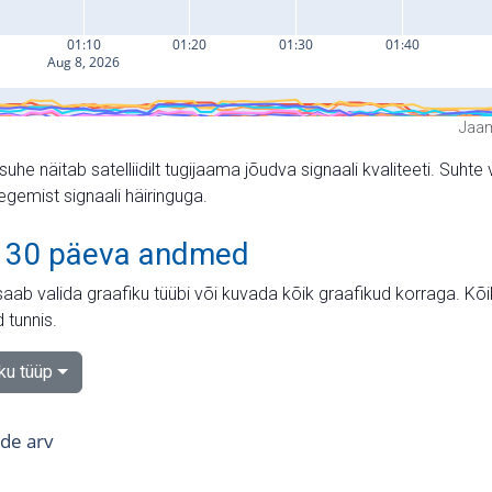
Jaam
suhe näitab satelliidilt tugijaama jõudva signaali kvaliteeti. Su
tegemist signaali häiringuga.
 30 päeva andmed
aab valida graafiku tüübi või kuvada kõik graafikud korraga. Kõ
 tunnis.
iku tüüp
tide arv