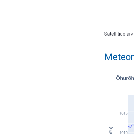
Satelliitide ar
Meteor
Õhurõh
1015
1010