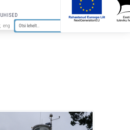
JUHISED
t
eng
Otsi