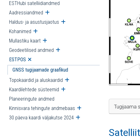
ESTHubi satelliidiandmed
Aadressiandmed
Ava alammenüü
Haldus- ja asustusjaotus
Ava alammenüü
Kohanimed
Ava alammenüü
Mullastiku kaart
Ava alammenüü
Geodeetilised andmed
Ava alammenüü
ESTPOS
Ava alammenüü
GNSS tugijaamade graafikud
Topokaardid ja aluskaardid
Ava alammenüü
Kaardilehtede süsteemid
Ava alammenüü
Planeeringute andmed
Tugijaama s
Kinnisvara tehingute andmebaas
Ava alammenüü
30 päeva kaardi väljakutse 2024
Ava alammenüü
Satelli