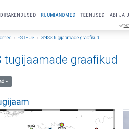
RDIRAKENDUSED
RUUMIANDMED
TEENUSED
ABI JA 
es
ndmed
ESTPOS
GNSS tugijaamade graafikud
tugijaamade graafikud
ad
tugijaam