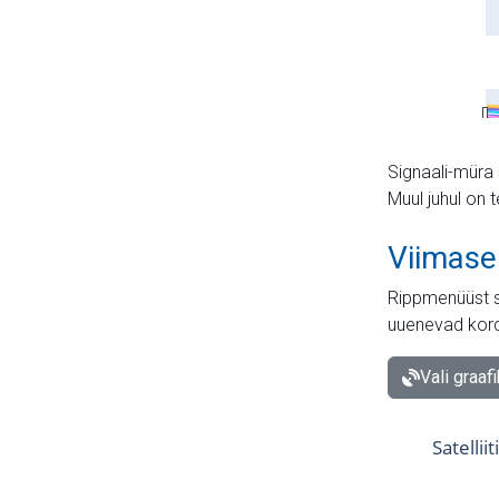
Signaali-müra 
Muul juhul on 
Viimase
Rippmenüüst s
uuenevad kord
Vali graaf
Satellii