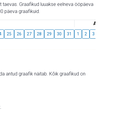
gust taevas. Graafikud luuakse eelneva ööpäeva
0 päeva graafikuid.
August
4
25
26
27
28
29
30
31
1
2
3
4
5
6
7
mida antud graafik näitab. Kõik graafikud on
.