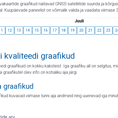
aevakaartide graafikud näitavad GNSS-satelliitide suunda ja kõr
l. Kuupäevade paneelist on võimalik valida ja vaadata viimase 3
Juuli
11
12
13
14
15
16
17
18
19
20
21
22
23
2
i kvaliteedi graafikud
teedi graafikuid on kokku kaksteist. Iga graafiku all on selgitus, 
ja graafikutel olev info on kohaliku aja järgi.
a graafikud
fikud kuvavad viimase tunni aja andmeid ning uuenevad iga minut