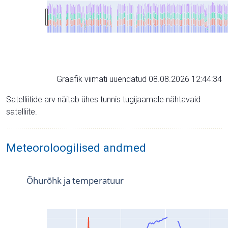
Graafik viimati uuendatud 08.08.2026 12:44:34
Satelliitide arv näitab ühes tunnis tugijaamale nähtavaid
satelliite.
Meteoroloogilised andmed
Õhurõhk ja temperatuur