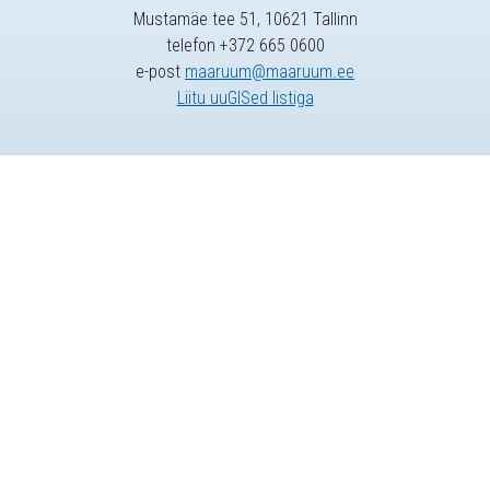
Mustamäe tee 51, 10621 Tallinn
telefon +372 665 0600
e-post
maaruum@maaruum.ee
Liitu uuGISed listiga