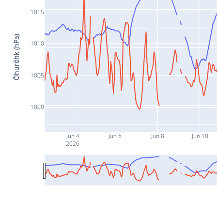
1015
Õhurõhk (hPa)
1010
1005
1000
Jun 4
Jun 6
Jun 8
Jun 10
2026