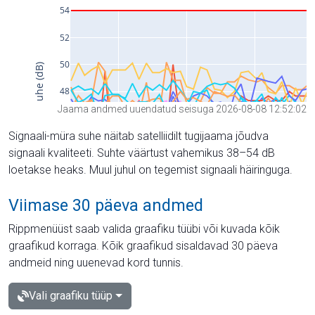
Jaama andmed uuendatud seisuga 2026-08-08 12:52:02
Signaali-müra suhe näitab satelliidilt tugijaama jõudva
signaali kvaliteeti. Suhte väärtust vahemikus 38–54 dB
loetakse heaks. Muul juhul on tegemist signaali häiringuga.
Viimase 30 päeva andmed
Rippmenüüst saab valida graafiku tüübi või kuvada kõik
graafikud korraga. Kõik graafikud sisaldavad 30 päeva
andmeid ning uuenevad kord tunnis.
Vali graafiku tüüp