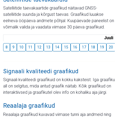
Satelliitide taevakaartide graafikud näitavad GNSS-
satelliitide suunda ja kõrgust taevas. Graafikud luuakse
eelneva ööpäeva andmete põhjal. Kuupäevade paneelist on
võimalik valida ja vaadata viimase 30 päeva graafikuid.
Juuli
8
9
10
11
12
13
14
15
16
17
18
19
20
Signaali kvaliteedi graafikud
Signaali kvaliteedi graafikuid on kokku kaksteist. Iga graafiku
all on selgitus, mida antud graafik näitab. Kõik graafikud on
interaktiivsed ja graafikutel olev info on kohaliku aja järgi.
Reaalaja graafikud
Reaalaja graafikud kuvavad viimase tunni aja andmeid ning