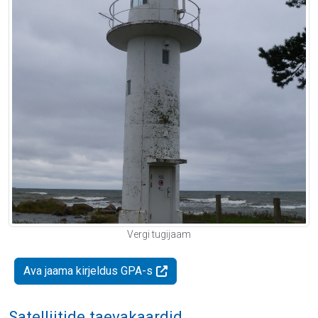
Vergi tugijaam
Ava jaama kirjeldus GPA-s
Satelliitide taevakaardid