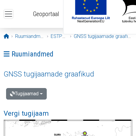
Liigu edasi põhisisu juurde
Geoportaal
Avaleht
Ruumiandmed
ESTPOS
GNSS tugijaamade graafikud
Ava menüü: Ruumiandmed
Ruumiandmed
GNSS tugijaamade graafikud
Tugijaamad
Vergi tugijaam