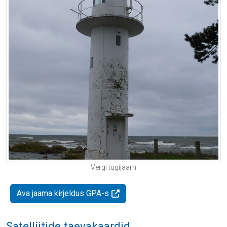
Vergi tugijaam
Ava jaama kirjeldus GPA-s
Satelliitide taevakaardid