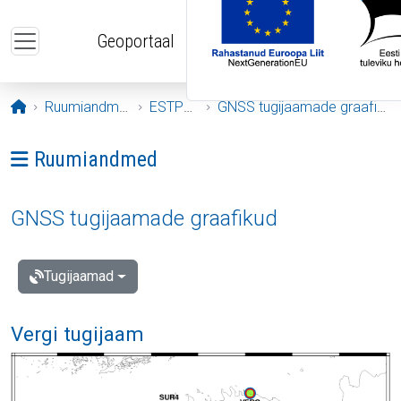
Liigu edasi põhisisu juurde
Geoportaal
Avaleht
Ruumiandmed
ESTPOS
GNSS tugijaamade graafikud
Ava menüü: Ruumiandmed
Ruumiandmed
GNSS tugijaamade graafikud
Tugijaamad
Vergi tugijaam