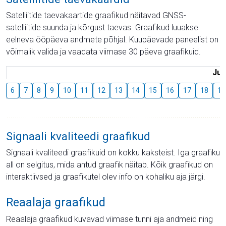
Satelliitide taevakaartide graafikud näitavad GNSS-
satelliitide suunda ja kõrgust taevas. Graafikud luuakse
eelneva ööpäeva andmete põhjal. Kuupäevade paneelist on
võimalik valida ja vaadata viimase 30 päeva graafikuid.
Juu
6
7
8
9
10
11
12
13
14
15
16
17
18
19
Signaali kvaliteedi graafikud
Signaali kvaliteedi graafikuid on kokku kaksteist. Iga graafiku
all on selgitus, mida antud graafik näitab. Kõik graafikud on
interaktiivsed ja graafikutel olev info on kohaliku aja järgi.
Reaalaja graafikud
Reaalaja graafikud kuvavad viimase tunni aja andmeid ning