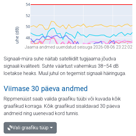
Jaama andmed uuendatud seisuga 2026-08-06 23:22:02
Signaali-müra suhe näitab satelliidilt tugijaama jõudva
signaali kvaliteeti. Suhte väärtust vahemikus 38–54 dB
loetakse heaks. Muul juhul on tegemist signaali häiringuga.
Viimase 30 päeva andmed
Rippmenüüst saab valida graafiku tüübi või kuvada kõik
graafikud korraga. Kõik graafikud sisaldavad 30 päeva
andmeid ning uuenevad kord tunnis.
Vali graafiku tüüp