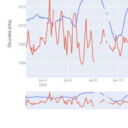
1015
Õhurõhk (hPa)
1010
1005
1000
Jun 4
Jun 6
Jun 8
Jun 10
2026