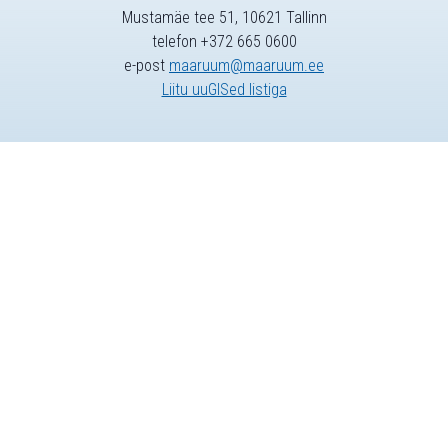
Mustamäe tee 51, 10621 Tallinn
telefon +372 665 0600
e-post
maaruum@maaruum.ee
Liitu uuGISed listiga