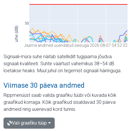
Jaama andmed uuendatud seisuga 2026-08-07 04:52:02
Signaali-müra suhe näitab satelliidilt tugijaama jõudva
signaali kvaliteeti. Suhte väärtust vahemikus 38–54 dB
loetakse heaks. Muul juhul on tegemist signaali häiringuga.
Viimase 30 päeva andmed
Rippmenüüst saab valida graafiku tüübi või kuvada kõik
graafikud korraga. Kõik graafikud sisaldavad 30 päeva
andmeid ning uuenevad kord tunnis.
Vali graafiku tüüp