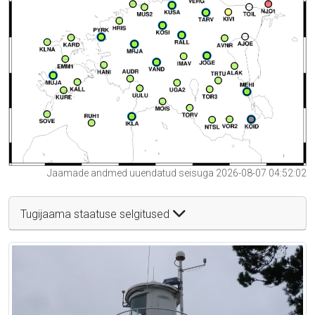
Jaamade andmed uuendatud seisuga 2026-08-07 04:52:02
Tugijaama staatuse selgitused