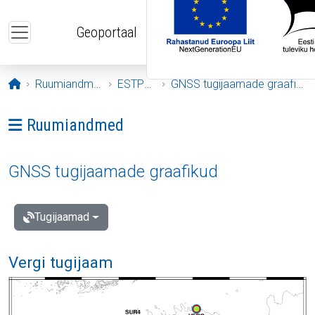
Liigu edasi põhisisu juurde
Geoportaal
Avaleht
Ruumiandmed
ESTPOS
GNSS tugijaamade graafikud
Ava menüü: Ruumiandmed
Ruumiandmed
GNSS tugijaamade graafikud
Tugijaamad
Vergi tugijaam