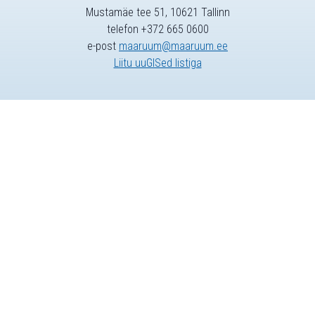
Mustamäe tee 51, 10621 Tallinn
telefon +372 665 0600
e-post
maaruum@maaruum.ee
Liitu uuGISed listiga