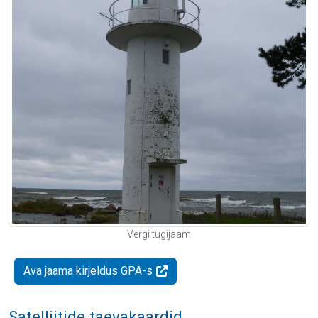
Vergi tugijaam
Ava jaama kirjeldus GPA-s
Satelliitide taevakaardid