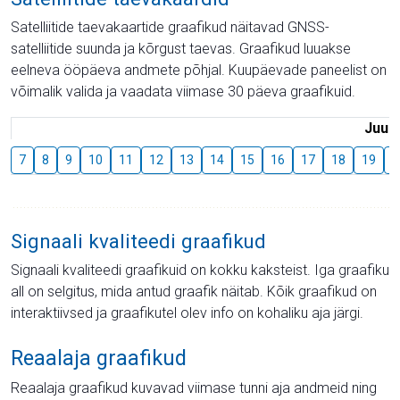
Satelliitide taevakaartide graafikud näitavad GNSS-
satelliitide suunda ja kõrgust taevas. Graafikud luuakse
eelneva ööpäeva andmete põhjal. Kuupäevade paneelist on
võimalik valida ja vaadata viimase 30 päeva graafikuid.
Juuli
7
8
9
10
11
12
13
14
15
16
17
18
19
2
Signaali kvaliteedi graafikud
Signaali kvaliteedi graafikuid on kokku kaksteist. Iga graafiku
all on selgitus, mida antud graafik näitab. Kõik graafikud on
interaktiivsed ja graafikutel olev info on kohaliku aja järgi.
Reaalaja graafikud
Reaalaja graafikud kuvavad viimase tunni aja andmeid ning