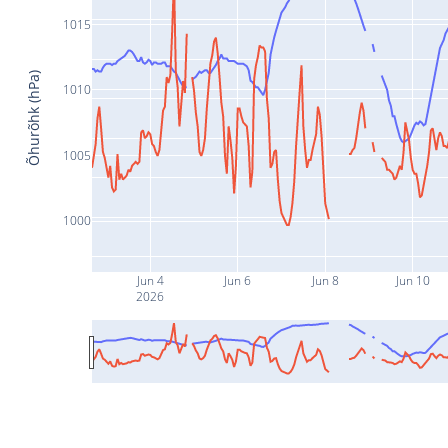
1015
Õhurõhk (hPa)
1010
1005
1000
Jun 4
Jun 6
Jun 8
Jun 10
2026