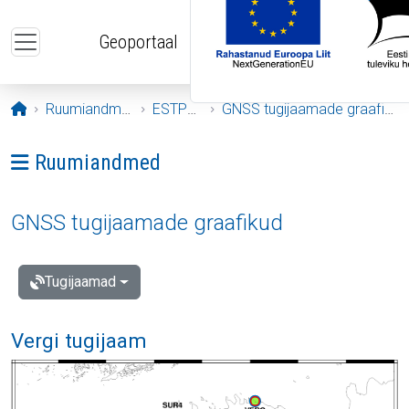
Liigu edasi põhisisu juurde
Geoportaal
Avaleht
Ruumiandmed
ESTPOS
GNSS tugijaamade graafikud
Ava menüü: Ruumiandmed
Ruumiandmed
GNSS tugijaamade graafikud
Tugijaamad
Vergi tugijaam