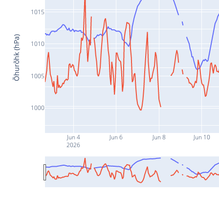
1015
Õhurõhk (hPa)
1010
1005
1000
Jun 4
Jun 6
Jun 8
Jun 10
2026