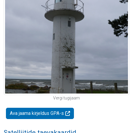
Vergi tugijaam
Ava jaama kirjeldus GPA-s
Satelliitide taevakaardid