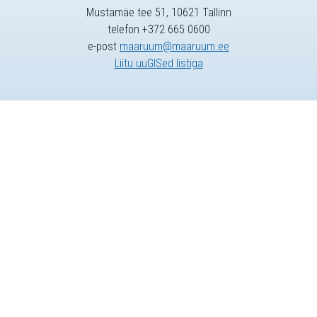
Mustamäe tee 51, 10621 Tallinn
telefon +372 665 0600
e-post
maaruum@maaruum.ee
Liitu uuGISed listiga