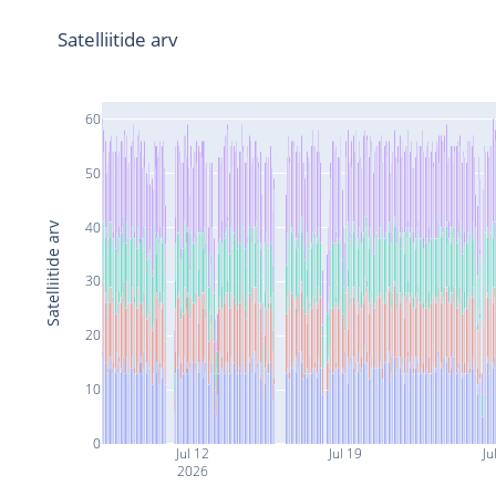
Satelliitide arv
60
50
40
Satelliitide arv
30
20
10
0
Jul 12
Jul 19
Ju
2026