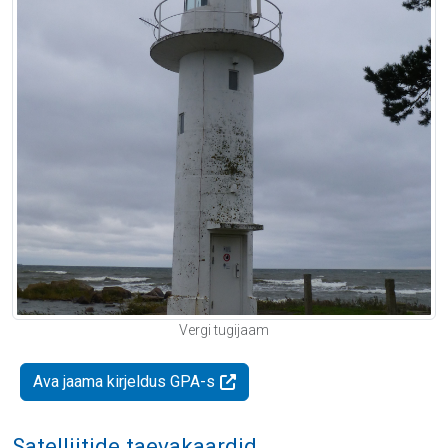
Vergi tugijaam
Ava jaama kirjeldus GPA-s
Satelliitide taevakaardid