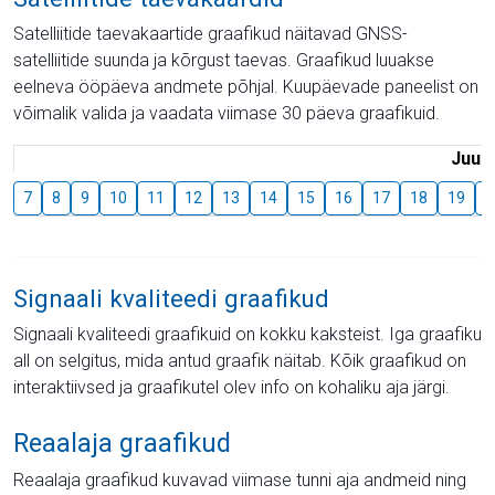
Satelliitide taevakaartide graafikud näitavad GNSS-
satelliitide suunda ja kõrgust taevas. Graafikud luuakse
eelneva ööpäeva andmete põhjal. Kuupäevade paneelist on
võimalik valida ja vaadata viimase 30 päeva graafikuid.
Juuli
7
8
9
10
11
12
13
14
15
16
17
18
19
2
Signaali kvaliteedi graafikud
Signaali kvaliteedi graafikuid on kokku kaksteist. Iga graafiku
all on selgitus, mida antud graafik näitab. Kõik graafikud on
interaktiivsed ja graafikutel olev info on kohaliku aja järgi.
Reaalaja graafikud
Reaalaja graafikud kuvavad viimase tunni aja andmeid ning