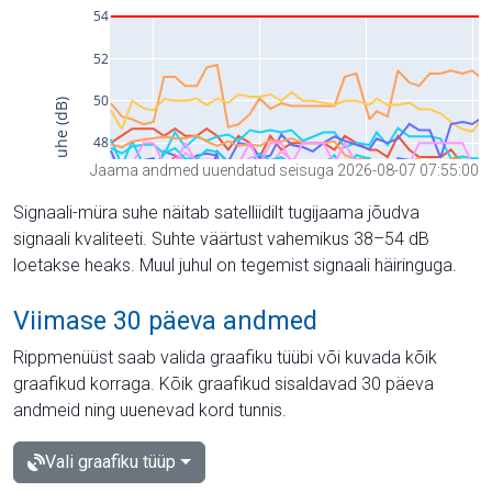
Jaama andmed uuendatud seisuga 2026-08-07 07:55:00
Signaali-müra suhe näitab satelliidilt tugijaama jõudva
signaali kvaliteeti. Suhte väärtust vahemikus 38–54 dB
loetakse heaks. Muul juhul on tegemist signaali häiringuga.
Viimase 30 päeva andmed
Rippmenüüst saab valida graafiku tüübi või kuvada kõik
graafikud korraga. Kõik graafikud sisaldavad 30 päeva
andmeid ning uuenevad kord tunnis.
Vali graafiku tüüp