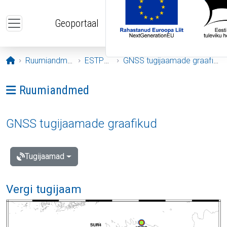
Liigu edasi põhisisu juurde
Geoportaal
Avaleht
Ruumiandmed
ESTPOS
GNSS tugijaamade graafikud
Ava menüü: Ruumiandmed
Ruumiandmed
GNSS tugijaamade graafikud
Tugijaamad
Vergi tugijaam