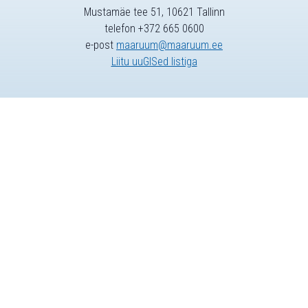
Mustamäe tee 51, 10621 Tallinn
telefon +372 665 0600
e-post
maaruum@maaruum.ee
Liitu uuGISed listiga