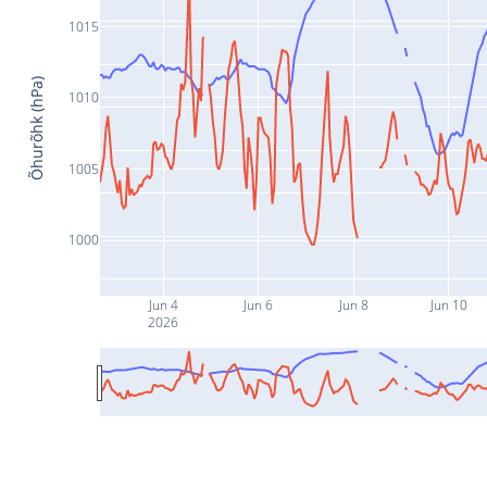
1015
Õhurõhk (hPa)
1010
1005
1000
Jun 4
Jun 6
Jun 8
Jun 10
2026