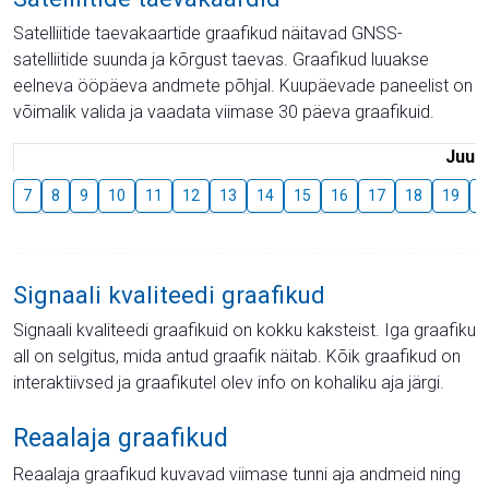
Satelliitide taevakaartide graafikud näitavad GNSS-
satelliitide suunda ja kõrgust taevas. Graafikud luuakse
eelneva ööpäeva andmete põhjal. Kuupäevade paneelist on
võimalik valida ja vaadata viimase 30 päeva graafikuid.
Juuli
7
8
9
10
11
12
13
14
15
16
17
18
19
2
Signaali kvaliteedi graafikud
Signaali kvaliteedi graafikuid on kokku kaksteist. Iga graafiku
all on selgitus, mida antud graafik näitab. Kõik graafikud on
interaktiivsed ja graafikutel olev info on kohaliku aja järgi.
Reaalaja graafikud
Reaalaja graafikud kuvavad viimase tunni aja andmeid ning