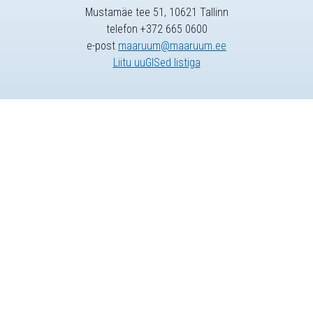
Mustamäe tee 51, 10621 Tallinn
telefon +372 665 0600
e-post
maaruum@maaruum.ee
Liitu uuGISed listiga