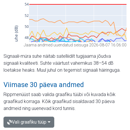
Jaama andmed uuendatud seisuga 2026-08-07 16:06:00
Signaali-müra suhe näitab satelliidilt tugijaama jõudva
signaali kvaliteeti. Suhte väärtust vahemikus 38–54 dB
loetakse heaks. Muul juhul on tegemist signaali häiringuga.
Viimase 30 päeva andmed
Rippmenüüst saab valida graafiku tüübi või kuvada kõik
graafikud korraga. Kõik graafikud sisaldavad 30 päeva
andmeid ning uuenevad kord tunnis.
Vali graafiku tüüp