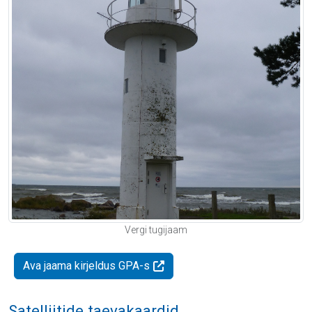
Vergi tugijaam
Ava jaama kirjeldus GPA-s
Satelliitide taevakaardid