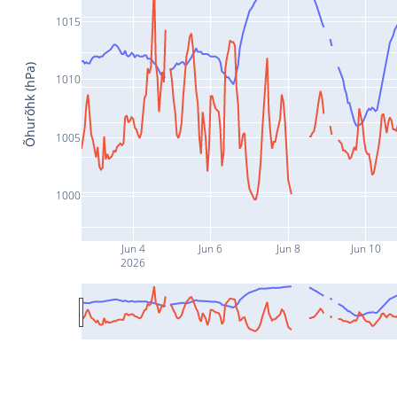
1015
Õhurõhk (hPa)
1010
1005
1000
Jun 4
Jun 6
Jun 8
Jun 10
2026