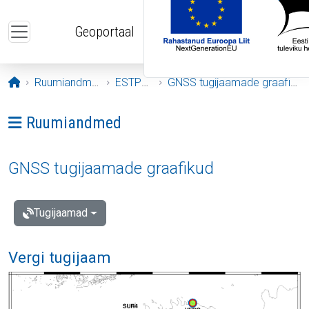
Liigu edasi põhisisu juurde
Geoportaal
Avaleht
Ruumiandmed
ESTPOS
GNSS tugijaamade graafikud
Ava menüü: Ruumiandmed
Ruumiandmed
GNSS tugijaamade graafikud
Tugijaamad
Vergi tugijaam