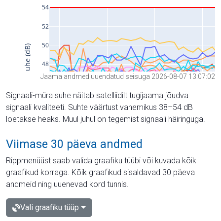
Jaama andmed uuendatud seisuga 2026-08-07 13:07:02
Signaali-müra suhe näitab satelliidilt tugijaama jõudva
signaali kvaliteeti. Suhte väärtust vahemikus 38–54 dB
loetakse heaks. Muul juhul on tegemist signaali häiringuga.
Viimase 30 päeva andmed
Rippmenüüst saab valida graafiku tüübi või kuvada kõik
graafikud korraga. Kõik graafikud sisaldavad 30 päeva
andmeid ning uuenevad kord tunnis.
Vali graafiku tüüp