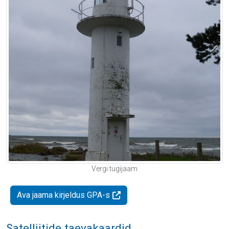
Vergi tugijaam
Ava jaama kirjeldus GPA-s
Satelliitide taevakaardid