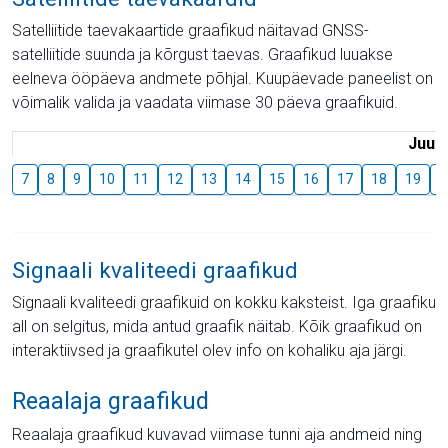
Satelliitide taevakaartide graafikud näitavad GNSS-
satelliitide suunda ja kõrgust taevas. Graafikud luuakse
eelneva ööpäeva andmete põhjal. Kuupäevade paneelist on
võimalik valida ja vaadata viimase 30 päeva graafikuid.
Juuli
7
8
9
10
11
12
13
14
15
16
17
18
19
2
Signaali kvaliteedi graafikud
Signaali kvaliteedi graafikuid on kokku kaksteist. Iga graafiku
all on selgitus, mida antud graafik näitab. Kõik graafikud on
interaktiivsed ja graafikutel olev info on kohaliku aja järgi.
Reaalaja graafikud
Reaalaja graafikud kuvavad viimase tunni aja andmeid ning