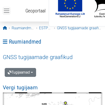
Liigu edasi põhisisu juurde
Geoportaal
Avaleht
Ruumiandmed
ESTPOS
GNSS tugijaamade graafikud
Ava menüü: Ruumiandmed
Ruumiandmed
GNSS tugijaamade graafikud
Tugijaamad
Vergi tugijaam