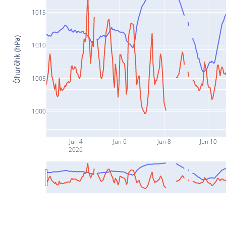
1015
Õhurõhk (hPa)
1010
1005
1000
Jun 4
Jun 6
Jun 8
Jun 10
2026