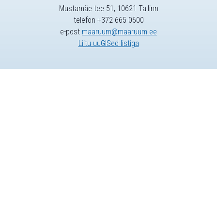
Mustamäe tee 51, 10621 Tallinn
telefon +372 665 0600
e-post
maaruum@maaruum.ee
Liitu uuGISed listiga