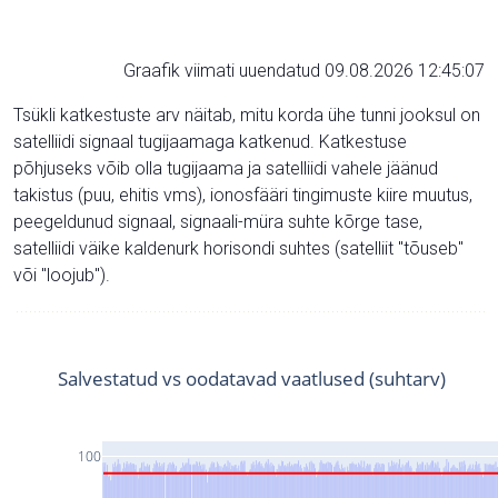
Graafik viimati uuendatud 09.08.2026 12:45:07
Tsükli katkestuste arv näitab, mitu korda ühe tunni jooksul on
satelliidi signaal tugijaamaga katkenud. Katkestuse
põhjuseks võib olla tugijaama ja satelliidi vahele jäänud
takistus (puu, ehitis vms), ionosfääri tingimuste kiire muutus,
peegeldunud signaal, signaali-müra suhte kõrge tase,
satelliidi väike kaldenurk horisondi suhtes (satelliit "tõuseb"
või "loojub").
Salvestatud vs oodatavad vaatlused (suhtarv)
100