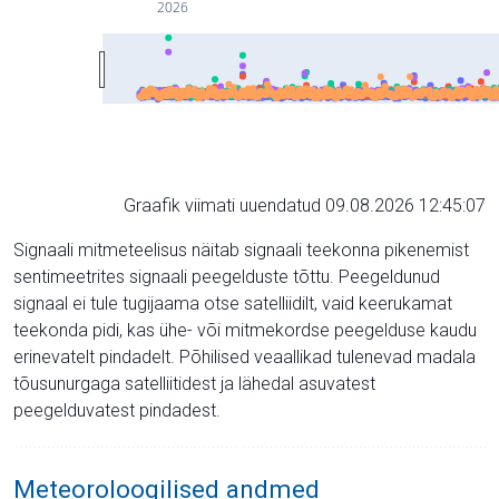
2026
Graafik viimati uuendatud 09.08.2026 12:45:07
Signaali mitmeteelisus näitab signaali teekonna pikenemist
sentimeetrites signaali peegelduste tõttu. Peegeldunud
signaal ei tule tugijaama otse satelliidilt, vaid keerukamat
teekonda pidi, kas ühe- või mitmekordse peegelduse kaudu
erinevatelt pindadelt. Põhilised veaallikad tulenevad madala
tõusunurgaga satelliitidest ja lähedal asuvatest
peegelduvatest pindadest.
Meteoroloogilised andmed