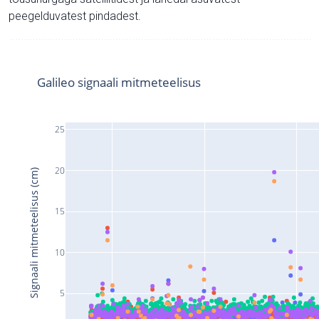
peegelduvatest pindadest.
Galileo signaali mitmeteelisus
25
20
Signaali mitmeteelisus (cm)
15
10
5