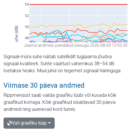
Jaama andmed uuendatud seisuga 2026-08-09 13:05:00
Signaali-müra suhe näitab satelliidilt tugijaama jõudva
signaali kvaliteeti. Suhte väärtust vahemikus 38–54 dB
loetakse heaks. Muul juhul on tegemist signaali häiringuga.
Viimase 30 päeva andmed
Rippmenüüst saab valida graafiku tüübi või kuvada kõik
graafikud korraga. Kõik graafikud sisaldavad 30 päeva
andmeid ning uuenevad kord tunnis.
Vali graafiku tüüp