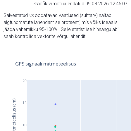
Graafik viimati uuendatud 09.08.2026 12:45:07
Salvestatud
vs
oodatavad vaatlused (suhtarv) näitab
algtundmatute lahendamise protsenti, mis võiks ideaalis
jääda vahemikku 95-100% . Selle statistilise hinnangu abil
saab kontrollida vektorite võrgu lahendit.
GPS signaali mitmeteelisus
20
Signaali mitmeteelisus (cm)
15
10