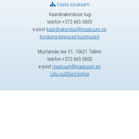
Vaata sisukaarti
Kaardirakenduse tugi
telefon +372 665 0600
e-post
kaardirakendus@maaruum.ee
Korduma kippuvad küsimused
Mustamäe tee 51, 10621 Tallinn
telefon +372 665 0600
e-post
maaruum@maaruum.ee
Liitu uuGISed listiga