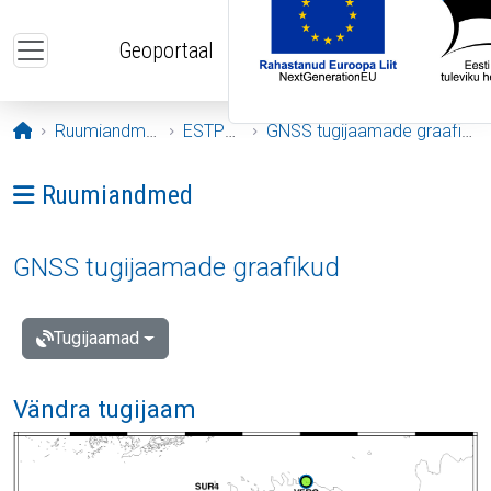
Liigu edasi põhisisu juurde
Geoportaal
Avaleht
Ruumiandmed
ESTPOS
GNSS tugijaamade graafikud
Ava menüü: Ruumiandmed
Ruumiandmed
GNSS tugijaamade graafikud
Tugijaamad
Vändra tugijaam