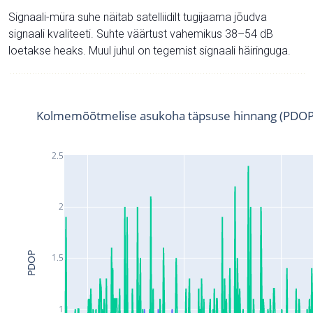
Signaali-müra suhe näitab satelliidilt tugijaama jõudva
signaali kvaliteeti. Suhte väärtust vahemikus 38–54 dB
loetakse heaks. Muul juhul on tegemist signaali häiringuga.
Kolmemõõtmelise asukoha täpsuse hinnang (PDOP
2.5
2
PDOP
1.5
1