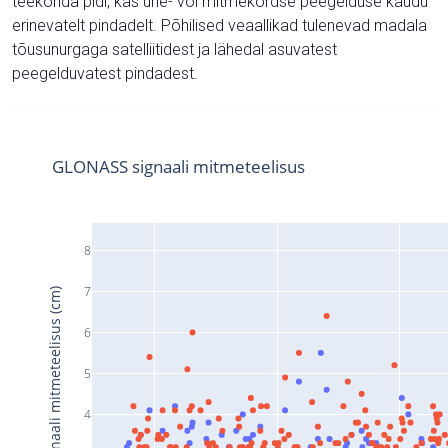
teekonda pidi, kas ühe- või mitmekordse peegelduse kaudu
erinevatelt pindadelt. Põhilised veaallikad tulenevad madala
tõusunurgaga satelliitidest ja lähedal asuvatest
peegelduvatest pindadest.
GLONASS signaali mitmeteelisus
8
7
Signaali mitmeteelisus (cm)
6
5
4