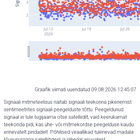
3
2
Jul 12
Jul 19
Jul 26
2026
Graafik viimati uuendatud 09.08.2026 12:45:07
Signaali mitmeteelisus näitab signaali teekonna pikenemist
sentimeetrites signaali peegelduste tõttu. Peegeldunud
signaal ei tule tugijaama otse satelliidilt, vaid keerukamat
teekonda pidi, kas ühe- või mitmekordse peegelduse kaudu
erinevatelt pindadelt. Põhilised veaallikad tulenevad madala
tõusunurgaga satelliitidest ja lähedal asuvatest