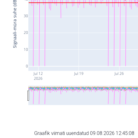
Signaali-müra suhe (dB)
30
20
10
0
Jul 12
Jul 19
Jul 26
2026
Graafik viimati uuendatud 09.08.2026 12:45:08