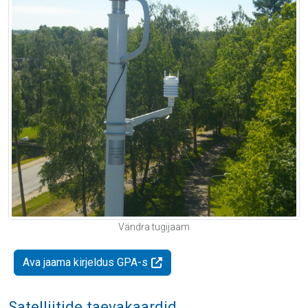
Vändra tugijaam
Ava jaama kirjeldus GPA-s
Satelliitide taevakaardid