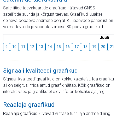
Satelliitide taevakaartide graafikud näitavad GNSS-
satelliitide suunda ja kõrgust taevas. Graafikud luuakse
eelneva ööpäeva andmete põhjal. Kuupäevade paneelist on
võimalik valida ja vaadata viimase 30 päeva graafikuid.
Juuli
9
10
11
12
13
14
15
16
17
18
19
20
21
Signaali kvaliteedi graafikud
Signaali kvaliteedi graafikuid on kokku kaksteist. Iga graafiku
all on selgitus, mida antud graafik näitab. Kõik graafikud on
interaktiivsed ja graafikutel olev info on kohaliku aja järgi.
Reaalaja graafikud
Reaalaja graafikud kuvavad viimase tunni aja andmeid ning