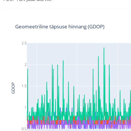
Geomeetriline täpsuse hinnang (GDOP)
2.5
2
GDOP
1.5
1
0.5