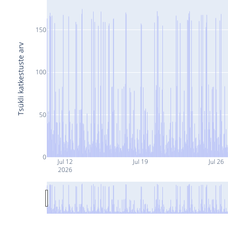
150
Tsükli katkestuste arv
100
50
0
Jul 12
Jul 19
Jul 26
2026