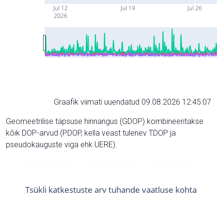
Jul 12
Jul 19
Jul 26
2026
Graafik viimati uuendatud 09.08.2026 12:45:07
Geomeetrilise täpsuse hinnangus (GDOP) kombineeritakse
kõik DOP-arvud (PDOP, kella veast tulenev TDOP ja
pseudokauguste viga ehk UERE).
Tsükli katkestuste arv tuhande vaatluse kohta