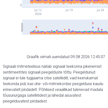
0
Jul 12
Jul 19
Jul 26
2026
Graafik viimati uuendatud 09.08.2026 12:45:07
Signaali mitmeteelisus näitab signaali teekonna pikenemist
sentimeetrites signaali peegelduste tõttu. Peegeldunud
signaal ei tule tugijaama otse satelliidilt, vaid keerukamat
teekonda pidi, kas ühe- või mitmekordse peegelduse kaudu
erinevatelt pindadelt. Põhilised veaallikad tulenevad madala
tõusunurgaga satelliitidest ja lähedal asuvatest
peegelduvatest pindadest.