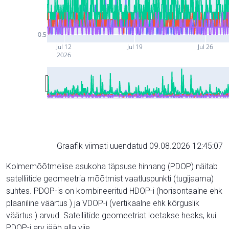
0.5
Jul 12
Jul 19
Jul 26
2026
Graafik viimati uuendatud 09.08.2026 12:45:07
Kolmemõõtmelise asukoha täpsuse hinnang (PDOP) näitab
satelliitide geomeetria mõõtmist vaatluspunkti (tugijaama)
suhtes. PDOP-is on kombineeritud HDOP-i (horisontaalne ehk
plaaniline väärtus ) ja VDOP-i (vertikaalne ehk kõrguslik
väärtus ) arvud. Satelliitide geomeetriat loetakse heaks, kui
PDOP-i arv jääb alla viie.