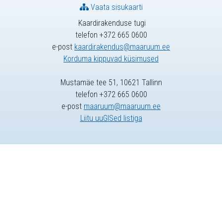
Vaata sisukaarti
Kaardirakenduse tugi
telefon +372 665 0600
e-post
kaardirakendus@maaruum.ee
Korduma kippuvad küsimused
Mustamäe tee 51, 10621 Tallinn
telefon +372 665 0600
e-post
maaruum@maaruum.ee
Liitu uuGISed listiga