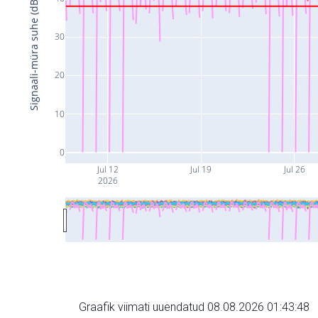
Signaali-müra suhe (dB)
30
20
10
0
Jul 12
Jul 19
Jul 26
2026
Graafik viimati uuendatud 08.08.2026 01:43:48