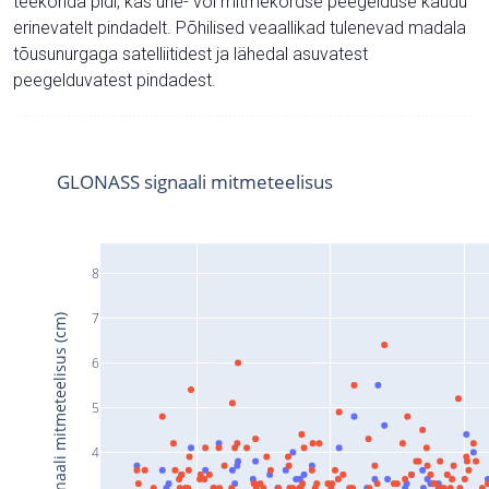
teekonda pidi, kas ühe- või mitmekordse peegelduse kaudu
erinevatelt pindadelt. Põhilised veaallikad tulenevad madala
tõusunurgaga satelliitidest ja lähedal asuvatest
peegelduvatest pindadest.
GLONASS signaali mitmeteelisus
8
7
Signaali mitmeteelisus (cm)
6
5
4