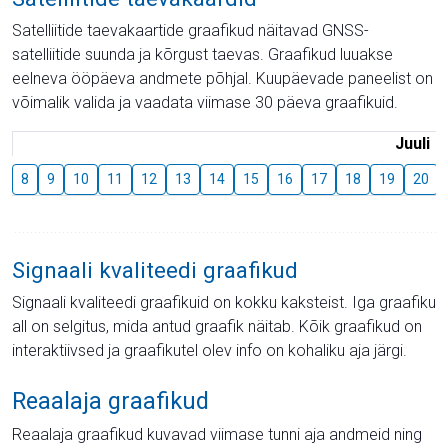
Satelliitide taevakaartide graafikud näitavad GNSS-
satelliitide suunda ja kõrgust taevas. Graafikud luuakse
eelneva ööpäeva andmete põhjal. Kuupäevade paneelist on
võimalik valida ja vaadata viimase 30 päeva graafikuid.
Juuli
8
9
10
11
12
13
14
15
16
17
18
19
20
Signaali kvaliteedi graafikud
Signaali kvaliteedi graafikuid on kokku kaksteist. Iga graafiku
all on selgitus, mida antud graafik näitab. Kõik graafikud on
interaktiivsed ja graafikutel olev info on kohaliku aja järgi.
Reaalaja graafikud
Reaalaja graafikud kuvavad viimase tunni aja andmeid ning