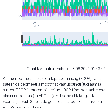
0.5
Jul 12
Jul 19
Jul 26
2026
Graafik viimati uuendatud 08.08.2026 01:43:47
Kolmemõõtmelise asukoha täpsuse hinnang (PDOP) näitab
satelliitide geomeetria mõõtmist vaatluspunkti (tugijaama)
suhtes. PDOP-is on kombineeritud HDOP-i (horisontaalne ehk
plaaniline väärtus ) ja VDOP-i (vertikaalne ehk kõrguslik
väärtus ) arvud. Satelliitide geomeetriat loetakse heaks, kui
PDOP-i arv jääb alla viie.