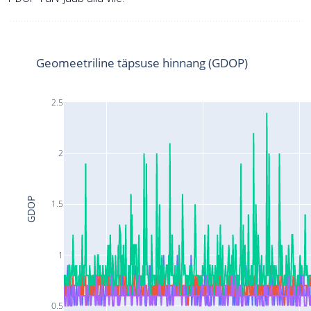
Geomeetriline täpsuse hinnang (GDOP)
2.5
2
GDOP
1.5
1
0.5