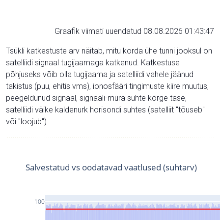
Graafik viimati uuendatud 08.08.2026 01:43:47
Tsükli katkestuste arv näitab, mitu korda ühe tunni jooksul on
satelliidi signaal tugijaamaga katkenud. Katkestuse
põhjuseks võib olla tugijaama ja satelliidi vahele jäänud
takistus (puu, ehitis vms), ionosfääri tingimuste kiire muutus,
peegeldunud signaal, signaali-müra suhte kõrge tase,
satelliidi väike kaldenurk horisondi suhtes (satelliit "tõuseb"
või "loojub").
Salvestatud vs oodatavad vaatlused (suhtarv)
100