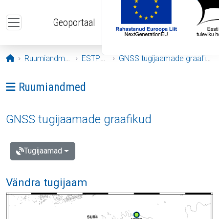
Liigu edasi põhisisu juurde
Geoportaal
Avaleht
Ruumiandmed
ESTPOS
GNSS tugijaamade graafikud
Ava menüü: Ruumiandmed
Ruumiandmed
GNSS tugijaamade graafikud
Tugijaamad
Vändra tugijaam