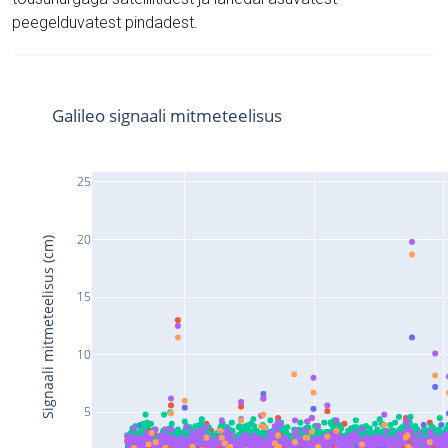
peegelduvatest pindadest.
Galileo signaali mitmeteelisus
25
20
Signaali mitmeteelisus (cm)
15
10
5