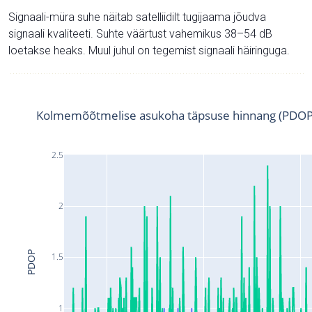
Signaali-müra suhe näitab satelliidilt tugijaama jõudva
signaali kvaliteeti. Suhte väärtust vahemikus 38–54 dB
loetakse heaks. Muul juhul on tegemist signaali häiringuga.
Kolmemõõtmelise asukoha täpsuse hinnang (PDOP
2.5
2
PDOP
1.5
1