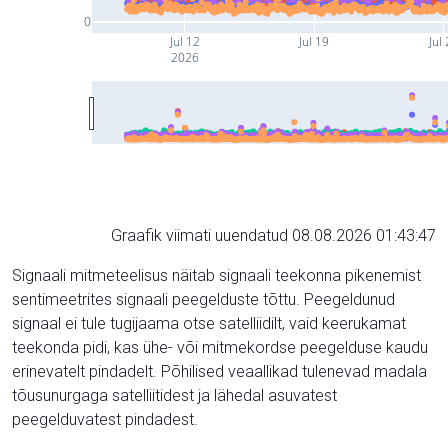
0
Jul 12
Jul 19
Jul 
2026
Graafik viimati uuendatud 08.08.2026 01:43:47
Signaali mitmeteelisus näitab signaali teekonna pikenemist
sentimeetrites signaali peegelduste tõttu. Peegeldunud
signaal ei tule tugijaama otse satelliidilt, vaid keerukamat
teekonda pidi, kas ühe- või mitmekordse peegelduse kaudu
erinevatelt pindadelt. Põhilised veaallikad tulenevad madala
tõusunurgaga satelliitidest ja lähedal asuvatest
peegelduvatest pindadest.