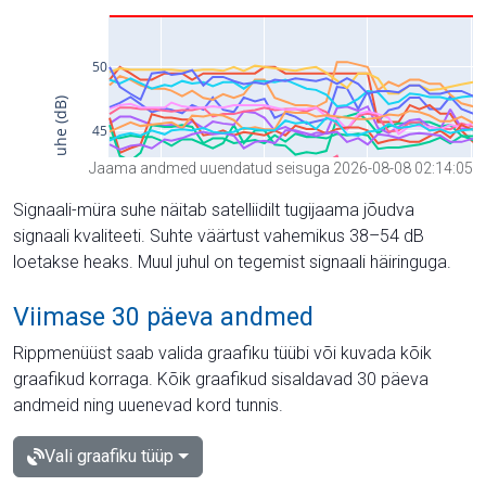
Jaama andmed uuendatud seisuga 2026-08-08 02:14:05
Signaali-müra suhe näitab satelliidilt tugijaama jõudva
signaali kvaliteeti. Suhte väärtust vahemikus 38–54 dB
loetakse heaks. Muul juhul on tegemist signaali häiringuga.
Viimase 30 päeva andmed
Rippmenüüst saab valida graafiku tüübi või kuvada kõik
graafikud korraga. Kõik graafikud sisaldavad 30 päeva
andmeid ning uuenevad kord tunnis.
Vali graafiku tüüp