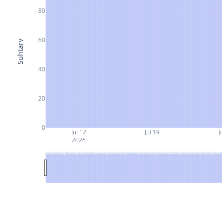
80
60
Suhtarv
40
20
0
Jul 12
Jul 19
J
2026