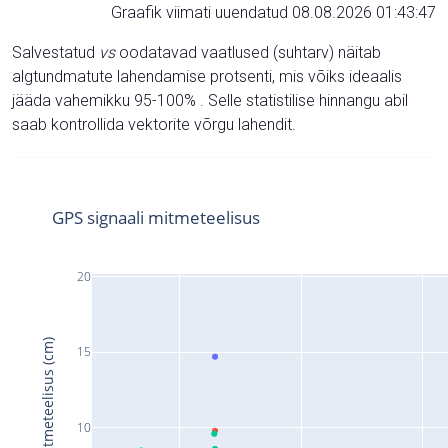
Graafik viimati uuendatud 08.08.2026 01:43:47
Salvestatud
vs
oodatavad vaatlused (suhtarv) näitab
algtundmatute lahendamise protsenti, mis võiks ideaalis
jääda vahemikku 95-100% . Selle statistilise hinnangu abil
saab kontrollida vektorite võrgu lahendit.
GPS signaali mitmeteelisus
20
Signaali mitmeteelisus (cm)
15
10