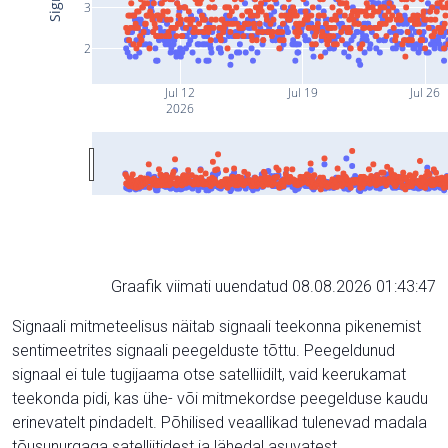
3
2
Jul 12
Jul 19
Jul 26
2026
Graafik viimati uuendatud 08.08.2026 01:43:47
Signaali mitmeteelisus näitab signaali teekonna pikenemist
sentimeetrites signaali peegelduste tõttu. Peegeldunud
signaal ei tule tugijaama otse satelliidilt, vaid keerukamat
teekonda pidi, kas ühe- või mitmekordse peegelduse kaudu
erinevatelt pindadelt. Põhilised veaallikad tulenevad madala
tõusunurgaga satelliitidest ja lähedal asuvatest