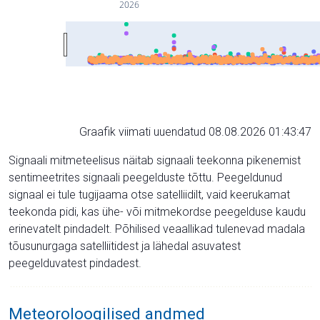
2026
Graafik viimati uuendatud 08.08.2026 01:43:47
Signaali mitmeteelisus näitab signaali teekonna pikenemist
sentimeetrites signaali peegelduste tõttu. Peegeldunud
signaal ei tule tugijaama otse satelliidilt, vaid keerukamat
teekonda pidi, kas ühe- või mitmekordse peegelduse kaudu
erinevatelt pindadelt. Põhilised veaallikad tulenevad madala
tõusunurgaga satelliitidest ja lähedal asuvatest
peegelduvatest pindadest.
Meteoroloogilised andmed