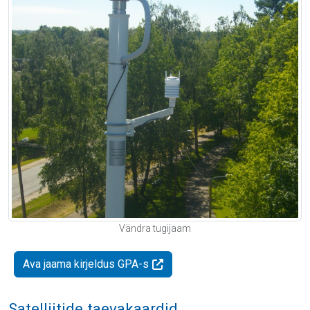
Vändra tugijaam
Ava jaama kirjeldus GPA-s
Satelliitide taevakaardid