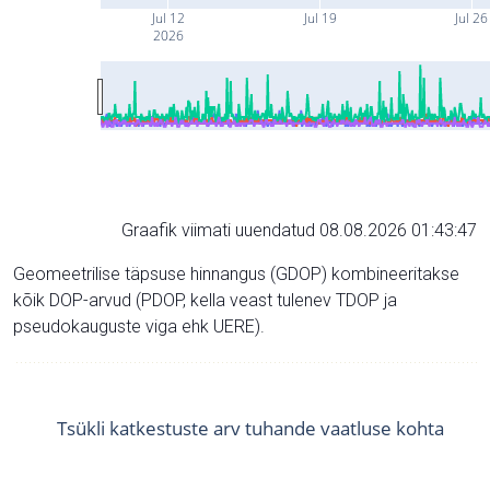
Jul 12
Jul 19
Jul 26
2026
Graafik viimati uuendatud 08.08.2026 01:43:47
Geomeetrilise täpsuse hinnangus (GDOP) kombineeritakse
kõik DOP-arvud (PDOP, kella veast tulenev TDOP ja
pseudokauguste viga ehk UERE).
Tsükli katkestuste arv tuhande vaatluse kohta