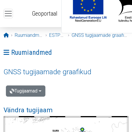
Liigu edasi põhisisu juurde
Geoportaal
Avaleht
Ruumiandmed
ESTPOS
GNSS tugijaamade graafikud
Ava menüü: Ruumiandmed
Ruumiandmed
GNSS tugijaamade graafikud
Tugijaamad
Vändra tugijaam