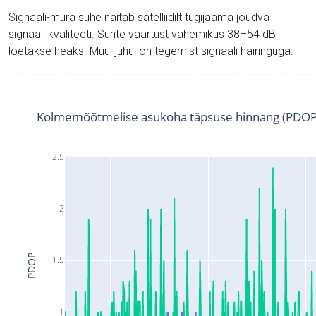
Signaali-müra suhe näitab satelliidilt tugijaama jõudva
signaali kvaliteeti. Suhte väärtust vahemikus 38–54 dB
loetakse heaks. Muul juhul on tegemist signaali häiringuga.
Kolmemõõtmelise asukoha täpsuse hinnang (PDOP
2.5
2
PDOP
1.5
1