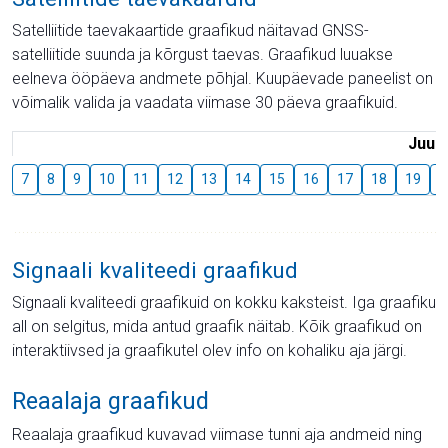
Satelliitide taevakaartide graafikud näitavad GNSS-
satelliitide suunda ja kõrgust taevas. Graafikud luuakse
eelneva ööpäeva andmete põhjal. Kuupäevade paneelist on
võimalik valida ja vaadata viimase 30 päeva graafikuid.
Juuli
7
8
9
10
11
12
13
14
15
16
17
18
19
2
Signaali kvaliteedi graafikud
Signaali kvaliteedi graafikuid on kokku kaksteist. Iga graafiku
all on selgitus, mida antud graafik näitab. Kõik graafikud on
interaktiivsed ja graafikutel olev info on kohaliku aja järgi.
Reaalaja graafikud
Reaalaja graafikud kuvavad viimase tunni aja andmeid ning