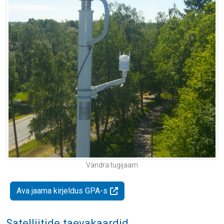
Vändra tugijaam
Ava jaama kirjeldus GPA-s
Satelliitide taevakaardid