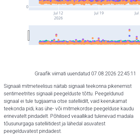
0
Jul 12
Jul 19
Jul
2026
Graafik viimati uuendatud 07.08.2026 22:45:11
Signaali mitmeteelisus näitab signaali teekonna pikenemist
sentimeetrites signaali peegelduste tõttu. Peegeldunud
signaal ei tule tugijaama otse satelliidilt, vaid keerukamat
teekonda pidi, kas ühe- või mitmekordse peegelduse kaudu
erinevatelt pindadelt. Põhilised veaallikad tulenevad madala
tõusunurgaga satelliitidest ja lähedal asuvatest
peegelduvatest pindadest.