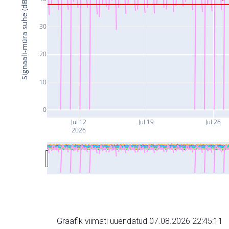
Signaali-müra suhe (dB)
30
20
10
0
Jul 12
Jul 19
Jul 26
2026
Graafik viimati uuendatud 07.08.2026 22:45:11