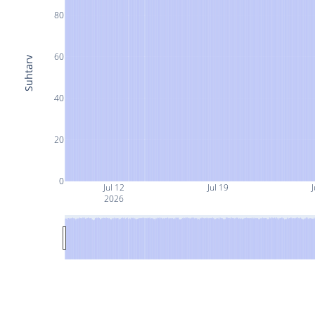
80
60
Suhtarv
40
20
0
Jul 12
Jul 19
J
2026