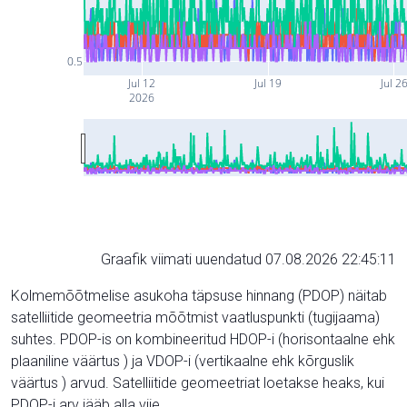
0.5
Jul 12
Jul 19
Jul 2
2026
Graafik viimati uuendatud 07.08.2026 22:45:11
Kolmemõõtmelise asukoha täpsuse hinnang (PDOP) näitab
satelliitide geomeetria mõõtmist vaatluspunkti (tugijaama)
suhtes. PDOP-is on kombineeritud HDOP-i (horisontaalne ehk
plaaniline väärtus ) ja VDOP-i (vertikaalne ehk kõrguslik
väärtus ) arvud. Satelliitide geomeetriat loetakse heaks, kui
PDOP-i arv jääb alla viie.