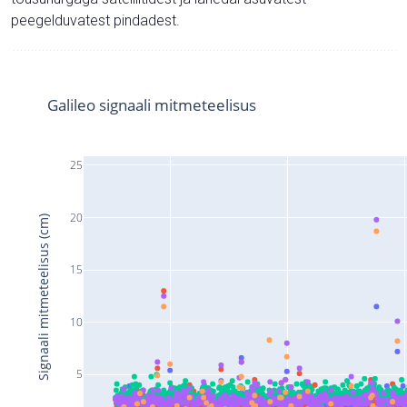
peegelduvatest pindadest.
Galileo signaali mitmeteelisus
25
20
Signaali mitmeteelisus (cm)
15
10
5