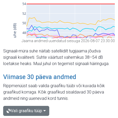
Jaama andmed uuendatud seisuga 2026-08-07 23:30:00
Signaali-müra suhe näitab satelliidilt tugijaama jõudva
signaali kvaliteeti. Suhte väärtust vahemikus 38–54 dB
loetakse heaks. Muul juhul on tegemist signaali häiringuga.
Viimase 30 päeva andmed
Rippmenüüst saab valida graafiku tüübi või kuvada kõik
graafikud korraga. Kõik graafikud sisaldavad 30 päeva
andmeid ning uuenevad kord tunnis.
Vali graafiku tüüp