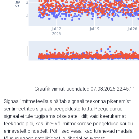
3
2
Jul 12
Jul 19
Jul 26
2026
Graafik viimati uuendatud 07.08.2026 22:45:11
Signaali mitmeteelisus näitab signaali teekonna pikenemist
sentimeetrites signaali peegelduste tõttu. Peegeldunud
signaal ei tule tugijaama otse satelliidilt, vaid keerukamat
teekonda pidi, kas ühe- või mitmekordse peegelduse kaudu
erinevatelt pindadelt. Põhilised veaallikad tulenevad madala
tõusunurgaga satelliitidest ja lähedal asuvatest