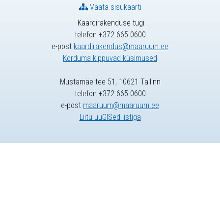
Vaata sisukaarti
Kaardirakenduse tugi
telefon +372 665 0600
e-post
kaardirakendus@maaruum.ee
Korduma kippuvad küsimused
Mustamäe tee 51, 10621 Tallinn
telefon +372 665 0600
e-post
maaruum@maaruum.ee
Liitu uuGISed listiga