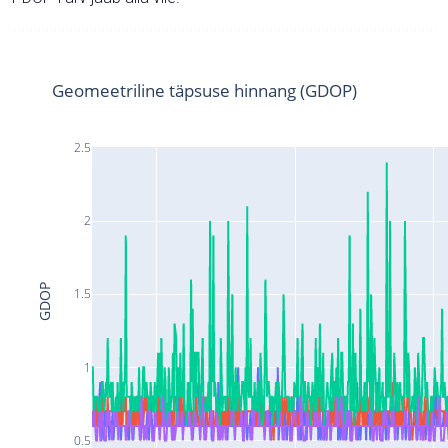
Geomeetriline täpsuse hinnang (GDOP)
2.5
2
GDOP
1.5
1
0.5