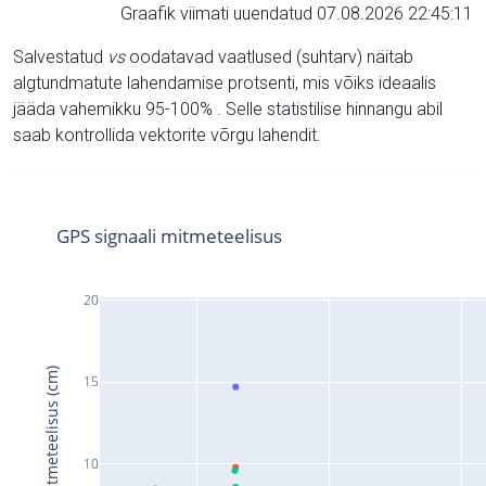
Graafik viimati uuendatud 07.08.2026 22:45:11
Salvestatud
vs
oodatavad vaatlused (suhtarv) näitab
algtundmatute lahendamise protsenti, mis võiks ideaalis
jääda vahemikku 95-100% . Selle statistilise hinnangu abil
saab kontrollida vektorite võrgu lahendit.
GPS signaali mitmeteelisus
20
Signaali mitmeteelisus (cm)
15
10