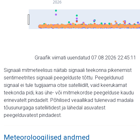
2026
Graafik viimati uuendatud 07.08.2026 22:45:11
Signaali mitmeteelisus näitab signaali teekonna pikenemist
sentimeetrites signaali peegelduste tõttu. Peegeldunud
signaal ei tule tugijaama otse satelliidilt, vaid keerukamat
teekonda pidi, kas ühe- või mitmekordse peegelduse kaudu
erinevatelt pindadelt. Põhilised veaallikad tulenevad madala
tõusunurgaga satelliitidest ja lähedal asuvatest
peegelduvatest pindadest.
Meteoroloogilised andmed