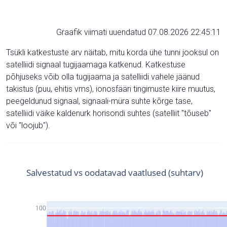
Graafik viimati uuendatud 07.08.2026 22:45:11
Tsükli katkestuste arv näitab, mitu korda ühe tunni jooksul on
satelliidi signaal tugijaamaga katkenud. Katkestuse
põhjuseks võib olla tugijaama ja satelliidi vahele jäänud
takistus (puu, ehitis vms), ionosfääri tingimuste kiire muutus,
peegeldunud signaal, signaali-müra suhte kõrge tase,
satelliidi väike kaldenurk horisondi suhtes (satelliit "tõuseb"
või "loojub").
Salvestatud vs oodatavad vaatlused (suhtarv)
100