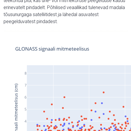
teekonda pidi, kas ühe- või mitmekordse peegelduse kaudu
erinevatelt pindadelt. Põhilised veaallikad tulenevad madala
tõusunurgaga satelliitidest ja lähedal asuvatest
peegelduvatest pindadest.
GLONASS signaali mitmeteelisus
8
7
Signaali mitmeteelisus (cm)
6
5
4