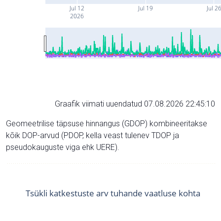
Jul 12
Jul 19
Jul 2
2026
Graafik viimati uuendatud 07.08.2026 22:45:10
Geomeetrilise täpsuse hinnangus (GDOP) kombineeritakse
kõik DOP-arvud (PDOP, kella veast tulenev TDOP ja
pseudokauguste viga ehk UERE).
Tsükli katkestuste arv tuhande vaatluse kohta