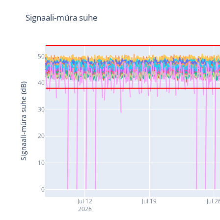
Signaali-müra suhe
50
40
Signaali-müra suhe (dB)
30
20
10
0
Jul 12
Jul 19
Jul 2
2026