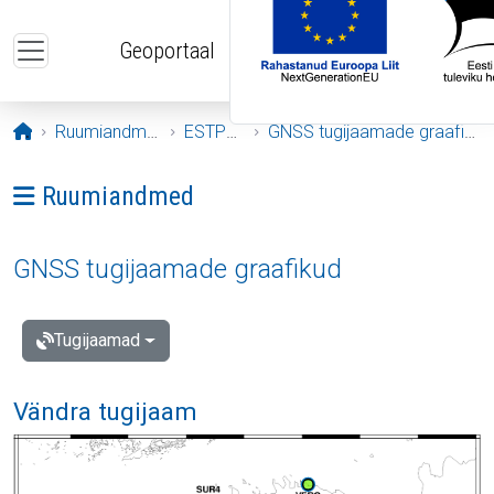
Liigu edasi põhisisu juurde
Geoportaal
Avaleht
Ruumiandmed
ESTPOS
GNSS tugijaamade graafikud
Ava menüü: Ruumiandmed
Ruumiandmed
GNSS tugijaamade graafikud
Tugijaamad
Vändra tugijaam