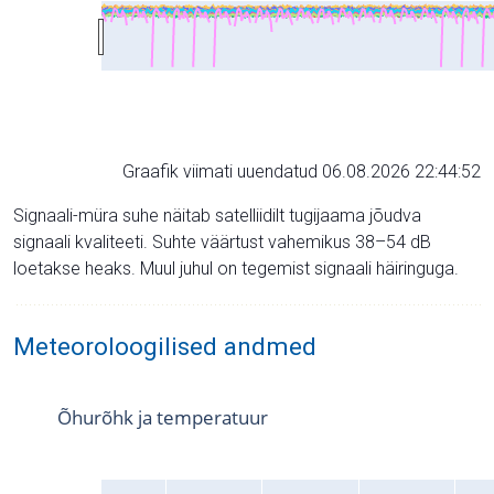
Graafik viimati uuendatud 06.08.2026 22:44:52
Signaali-müra suhe näitab satelliidilt tugijaama jõudva
signaali kvaliteeti. Suhte väärtust vahemikus 38–54 dB
loetakse heaks. Muul juhul on tegemist signaali häiringuga.
Meteoroloogilised andmed
Õhurõhk ja temperatuur