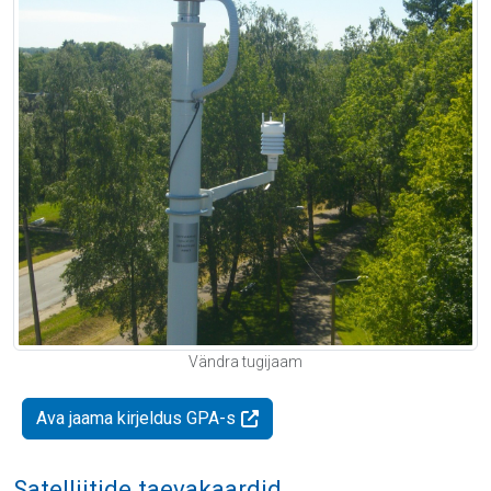
Vändra tugijaam
Ava jaama kirjeldus GPA-s
Satelliitide taevakaardid