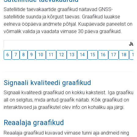
Satelliitide taevakaartide graafikud näitavad GNSS-
satelliitide suunda ja kõrgust taevas. Graafikud luuakse
eelneva ööpäeva andmete põhjal. Kuupäevade paneelist on
võimalik valida ja vaadata viimase 30 päeva graafikuid.
Juu
6
7
8
9
10
11
12
13
14
15
16
17
18
19
Signaali kvaliteedi graafikud
Signaali kvaliteedi graafikuid on kokku kaksteist. Iga graafiku
all on selgitus, mida antud graafik näitab. Kõik graafikud on
interaktiivsed ja graafikutel olev info on kohaliku aja järgi.
Reaalaja graafikud
Reaalaja graafikud kuvavad viimase tunni aja andmeid ning