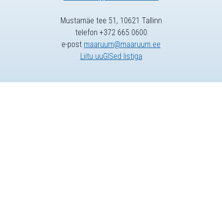
Mustamäe tee 51, 10621 Tallinn
telefon +372 665 0600
e-post
maaruum@maaruum.ee
Liitu uuGISed listiga