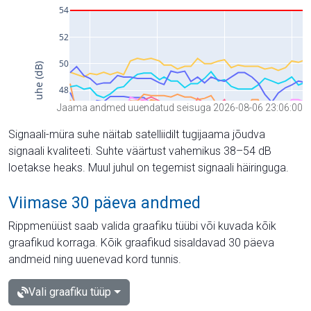
Jaama andmed uuendatud seisuga 2026-08-06 23:06:00
Signaali-müra suhe näitab satelliidilt tugijaama jõudva
signaali kvaliteeti. Suhte väärtust vahemikus 38–54 dB
loetakse heaks. Muul juhul on tegemist signaali häiringuga.
Viimase 30 päeva andmed
Rippmenüüst saab valida graafiku tüübi või kuvada kõik
graafikud korraga. Kõik graafikud sisaldavad 30 päeva
andmeid ning uuenevad kord tunnis.
Vali graafiku tüüp