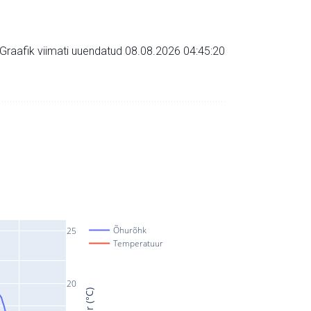
Graafik viimati uuendatud 08.08.2026 04:45:20
Õhurõhk
25
Temperatuur
20