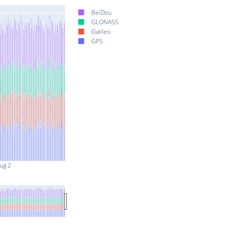
BeiDou
GLONASS
Galileo
GPS
ug 2