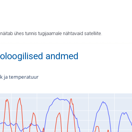
v näitab ühes tunnis tugijaamale nähtavaid satelliite.
oloogilised andmed
k ja temperatuur