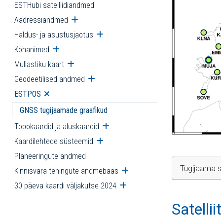
ESTHubi satelliidiandmed
Aadressiandmed
Ava alammenüü
Haldus- ja asustusjaotus
Ava alammenüü
Kohanimed
Ava alammenüü
Mullastiku kaart
Ava alammenüü
Geodeetilised andmed
Ava alammenüü
ESTPOS
Ava alammenüü
GNSS tugijaamade graafikud
Topokaardid ja aluskaardid
Ava alammenüü
Kaardilehtede süsteemid
Ava alammenüü
Planeeringute andmed
Tugijaama s
Kinnisvara tehingute andmebaas
Ava alammenüü
30 päeva kaardi väljakutse 2024
Ava alammenüü
Satelli