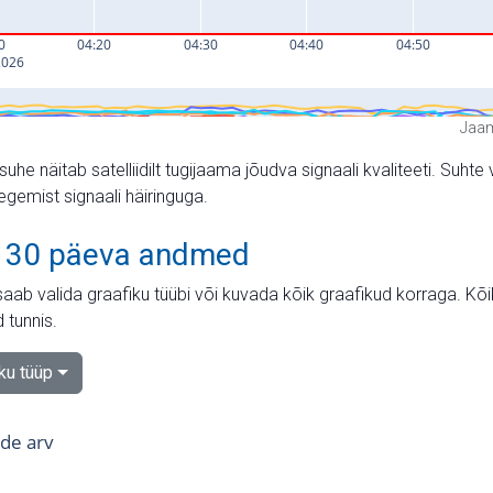
Jaam
suhe näitab satelliidilt tugijaama jõudva signaali kvaliteeti. Su
tegemist signaali häiringuga.
 30 päeva andmed
aab valida graafiku tüübi või kuvada kõik graafikud korraga. Kõ
 tunnis.
iku tüüp
tide arv