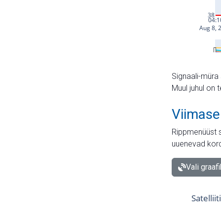
Signaali-müra 
Muul juhul on 
Viimase
Rippmenüüst s
uuenevad kord
Vali graaf
Satellii