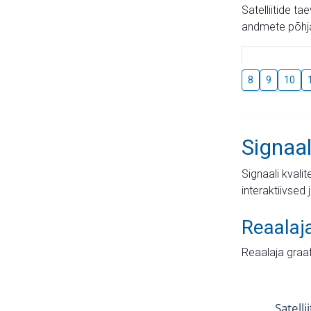
Satelliitide t
andmete põhja
8
9
10
Signaal
Signaali kvali
interaktiivsed 
Reaalaj
Reaalaja graa