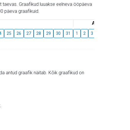
gust taevas. Graafikud luuakse eelneva ööpäeva
0 päeva graafikuid.
August
4
25
26
27
28
29
30
31
1
2
3
4
5
6
7
mida antud graafik näitab. Kõik graafikud on
.