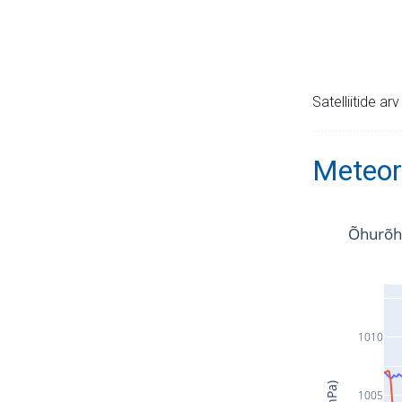
Satelliitide ar
Meteor
Õhurõh
1010
1005