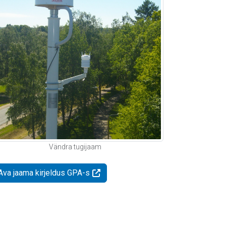
Vändra tugijaam
Ava jaama kirjeldus GPA-s