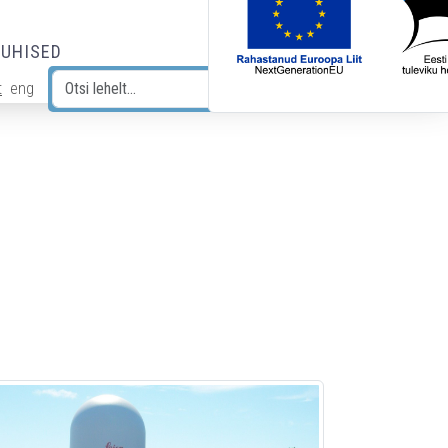
JUHISED
t
eng
Otsi