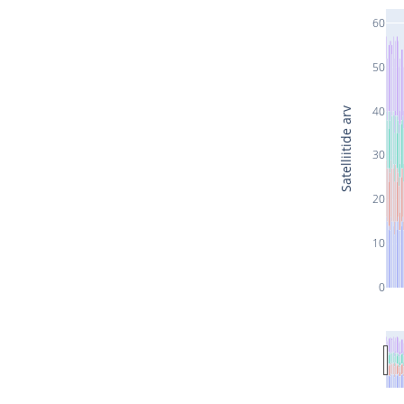
60
50
40
Satelliitide arv
30
20
10
0