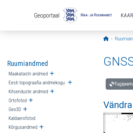
Liigu edasi põhisisu juurde
Geoportaal
KAA
Avaleht
Ruumia
GNSS 
Ruumiandmed
Maakatastri andmed
Ava alammenüü
Eesti topograafia andmekogu
Ava alammenüü
Tugijaam
Kitsenduste andmed
Ava alammenüü
Ortofotod
Ava alammenüü
Vändra
Geo3D
Ava alammenüü
Kaldaerofotod
Kõrgusandmed
Ava alammenüü