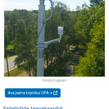
Vändra tugijaam
Ava jaama kirjeldus GPA-s
Satelliitide taevakaardid