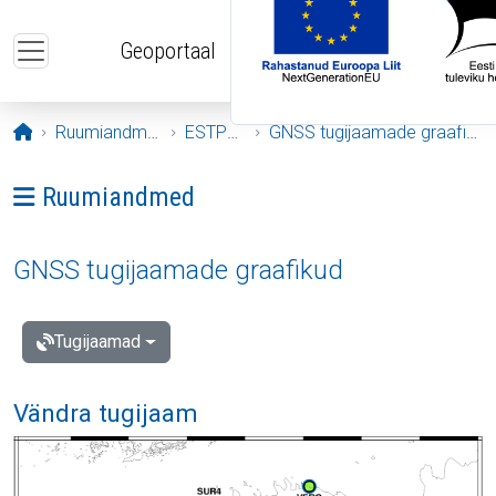
Liigu edasi põhisisu juurde
Geoportaal
Avaleht
Ruumiandmed
ESTPOS
GNSS tugijaamade graafikud
Ava menüü: Ruumiandmed
Ruumiandmed
GNSS tugijaamade graafikud
Tugijaamad
Vändra tugijaam