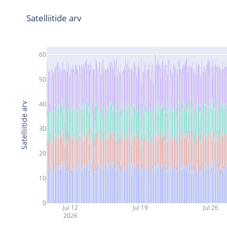
Satelliitide arv
60
50
40
Satelliitide arv
30
20
10
0
Jul 12
Jul 19
Jul 26
2026