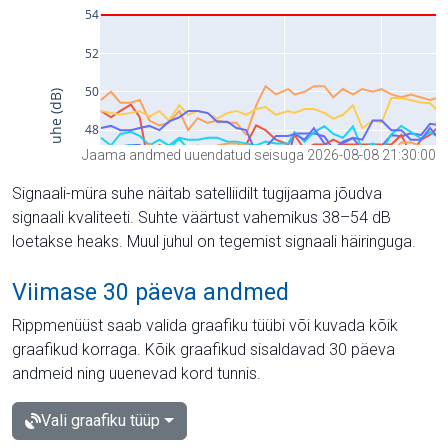
Jaama andmed uuendatud seisuga 2026-08-08 21:30:00
Signaali-müra suhe näitab satelliidilt tugijaama jõudva
signaali kvaliteeti. Suhte väärtust vahemikus 38–54 dB
loetakse heaks. Muul juhul on tegemist signaali häiringuga.
Viimase 30 päeva andmed
Rippmenüüst saab valida graafiku tüübi või kuvada kõik
graafikud korraga. Kõik graafikud sisaldavad 30 päeva
andmeid ning uuenevad kord tunnis.
Vali graafiku tüüp