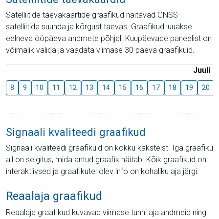
Satelliitide taevakaartide graafikud näitavad GNSS-
satelliitide suunda ja kõrgust taevas. Graafikud luuakse
eelneva ööpäeva andmete põhjal. Kuupäevade paneelist on
võimalik valida ja vaadata viimase 30 päeva graafikuid.
Juuli
8
9
10
11
12
13
14
15
16
17
18
19
20
Signaali kvaliteedi graafikud
Signaali kvaliteedi graafikuid on kokku kaksteist. Iga graafiku
all on selgitus, mida antud graafik näitab. Kõik graafikud on
interaktiivsed ja graafikutel olev info on kohaliku aja järgi.
Reaalaja graafikud
Reaalaja graafikud kuvavad viimase tunni aja andmeid ning