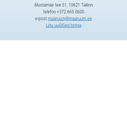
Mustamäe tee 51, 10621 Tallinn
telefon +372 665 0600
e-post
maaruum@maaruum.ee
Liitu uuGISed listiga