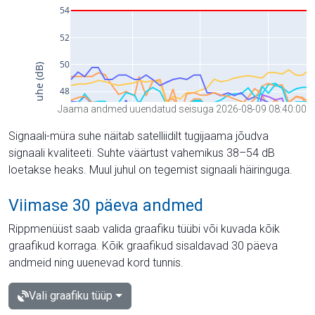
Jaama andmed uuendatud seisuga 2026-08-09 08:40:00
Signaali-müra suhe näitab satelliidilt tugijaama jõudva
signaali kvaliteeti. Suhte väärtust vahemikus 38–54 dB
loetakse heaks. Muul juhul on tegemist signaali häiringuga.
Viimase 30 päeva andmed
Rippmenüüst saab valida graafiku tüübi või kuvada kõik
graafikud korraga. Kõik graafikud sisaldavad 30 päeva
andmeid ning uuenevad kord tunnis.
Vali graafiku tüüp