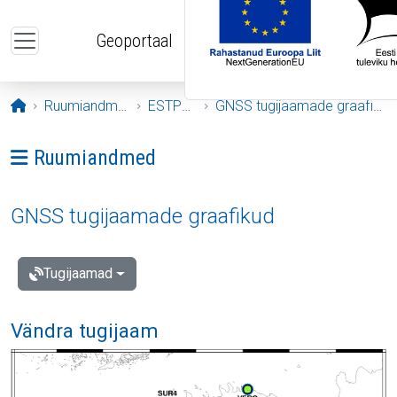
Liigu edasi põhisisu juurde
Geoportaal
Avaleht
Ruumiandmed
ESTPOS
GNSS tugijaamade graafikud
Ava menüü: Ruumiandmed
Ruumiandmed
GNSS tugijaamade graafikud
Tugijaamad
Vändra tugijaam