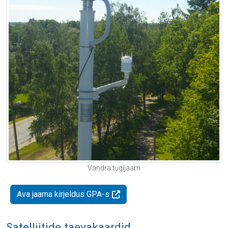
Vändra tugijaam
Ava jaama kirjeldus GPA-s
Satelliitide taevakaardid