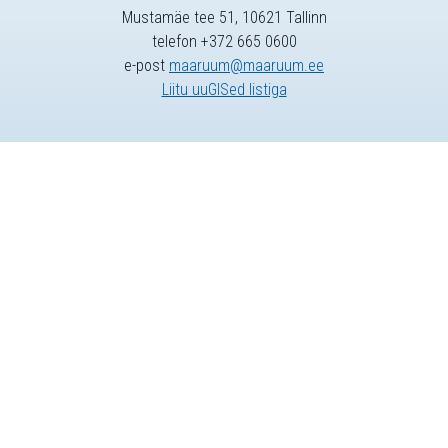
Mustamäe tee 51, 10621 Tallinn
telefon +372 665 0600
e-post
maaruum@maaruum.ee
Liitu uuGISed listiga