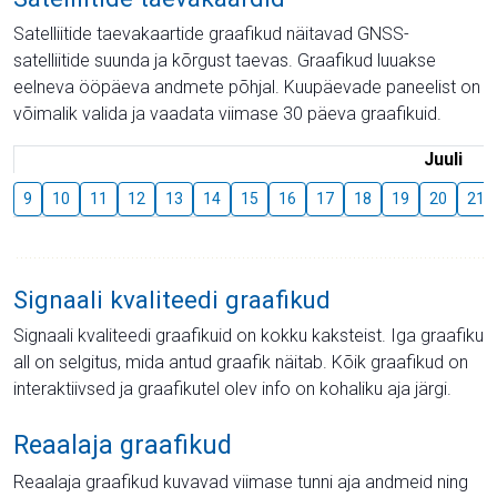
Satelliitide taevakaartide graafikud näitavad GNSS-
satelliitide suunda ja kõrgust taevas. Graafikud luuakse
eelneva ööpäeva andmete põhjal. Kuupäevade paneelist on
võimalik valida ja vaadata viimase 30 päeva graafikuid.
Juuli
9
10
11
12
13
14
15
16
17
18
19
20
21
Signaali kvaliteedi graafikud
Signaali kvaliteedi graafikuid on kokku kaksteist. Iga graafiku
all on selgitus, mida antud graafik näitab. Kõik graafikud on
interaktiivsed ja graafikutel olev info on kohaliku aja järgi.
Reaalaja graafikud
Reaalaja graafikud kuvavad viimase tunni aja andmeid ning