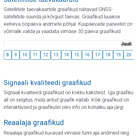
Satelliitide taevakaartide graafikud näitavad GNSS-
satelliitide suunda ja kõrgust taevas. Graafikud luuakse
eelneva ööpäeva andmete põhjal. Kuupäevade paneelist on
võimalik valida ja vaadata viimase 30 päeva graafikuid.
Juuli
8
9
10
11
12
13
14
15
16
17
18
19
20
Signaali kvaliteedi graafikud
Signaali kvaliteedi graafikuid on kokku kaksteist. Iga graafiku
all on selgitus, mida antud graafik näitab. Kõik graafikud on
interaktiivsed ja graafikutel olev info on kohaliku aja järgi.
Reaalaja graafikud
Reaalaja graafikud kuvavad viimase tunni aja andmeid ning