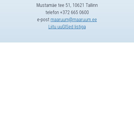
Mustamäe tee 51, 10621 Tallinn
telefon +372 665 0600
e-post
maaruum@maaruum.ee
Liitu uuGISed listiga