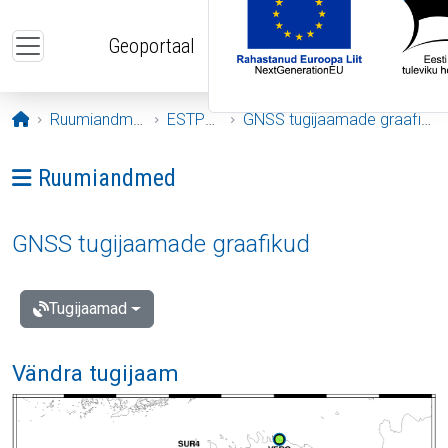
Liigu edasi põhisisu juurde
Geoportaal
Avaleht
Ruumiandmed
ESTPOS
GNSS tugijaamade graafikud
Ava menüü: Ruumiandmed
Ruumiandmed
GNSS tugijaamade graafikud
Tugijaamad
Vändra tugijaam