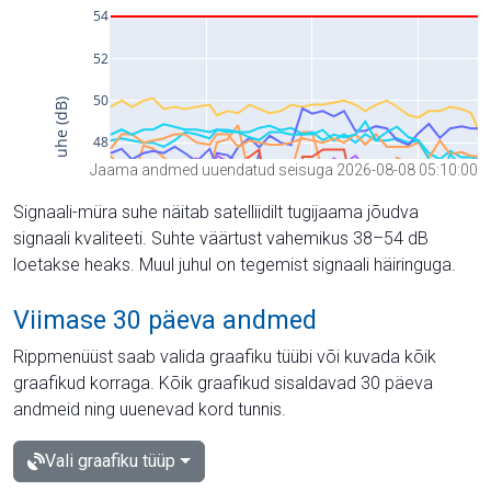
Jaama andmed uuendatud seisuga 2026-08-08 05:10:00
Signaali-müra suhe näitab satelliidilt tugijaama jõudva
signaali kvaliteeti. Suhte väärtust vahemikus 38–54 dB
loetakse heaks. Muul juhul on tegemist signaali häiringuga.
Viimase 30 päeva andmed
Rippmenüüst saab valida graafiku tüübi või kuvada kõik
graafikud korraga. Kõik graafikud sisaldavad 30 päeva
andmeid ning uuenevad kord tunnis.
Vali graafiku tüüp