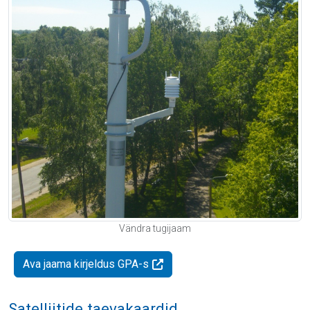
Vändra tugijaam
Ava jaama kirjeldus GPA-s
Satelliitide taevakaardid