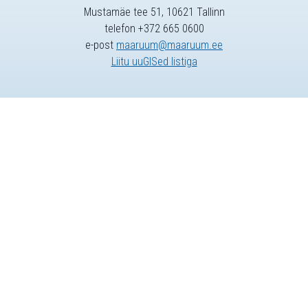
Mustamäe tee 51, 10621 Tallinn
telefon +372 665 0600
e-post
maaruum@maaruum.ee
Liitu uuGISed listiga