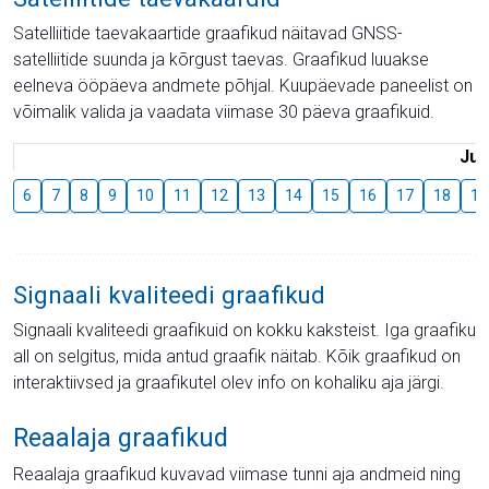
Satelliitide taevakaartide graafikud näitavad GNSS-
satelliitide suunda ja kõrgust taevas. Graafikud luuakse
eelneva ööpäeva andmete põhjal. Kuupäevade paneelist on
võimalik valida ja vaadata viimase 30 päeva graafikuid.
Juu
6
7
8
9
10
11
12
13
14
15
16
17
18
19
Signaali kvaliteedi graafikud
Signaali kvaliteedi graafikuid on kokku kaksteist. Iga graafiku
all on selgitus, mida antud graafik näitab. Kõik graafikud on
interaktiivsed ja graafikutel olev info on kohaliku aja järgi.
Reaalaja graafikud
Reaalaja graafikud kuvavad viimase tunni aja andmeid ning