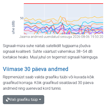
Jaama andmed uuendatud seisuga 2026-08-06 19:50:20
Signaali-müra suhe näitab satelliidilt tugijaama jõudva
signaali kvaliteeti. Suhte väärtust vahemikus 38–54 dB
loetakse heaks. Muul juhul on tegemist signaali häiringuga.
Viimase 30 päeva andmed
Rippmenüüst saab valida graafiku tüübi või kuvada kõik
graafikud korraga. Kõik graafikud sisaldavad 30 päeva
andmeid ning uuenevad kord tunnis.
Vali graafiku tüüp