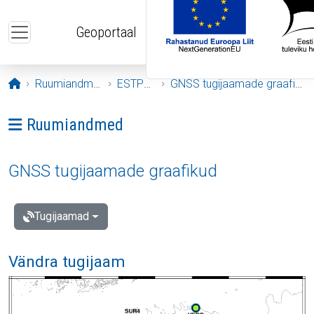
Liigu edasi põhisisu juurde
Geoportaal
Avaleht
Ruumiandmed
ESTPOS
GNSS tugijaamade graafikud
Ava menüü: Ruumiandmed
Ruumiandmed
GNSS tugijaamade graafikud
Tugijaamad
Vändra tugijaam