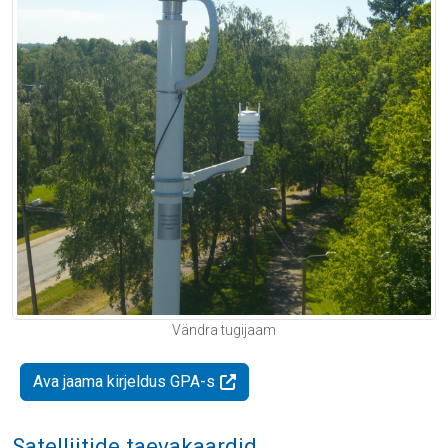
Vändra tugijaam
Ava jaama kirjeldus GPA-s
Satelliitide taevakaardid