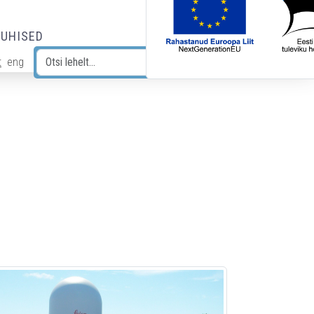
JUHISED
t
eng
Otsi