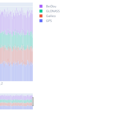
BeiDou
GLONASS
Galileo
GPS
 2