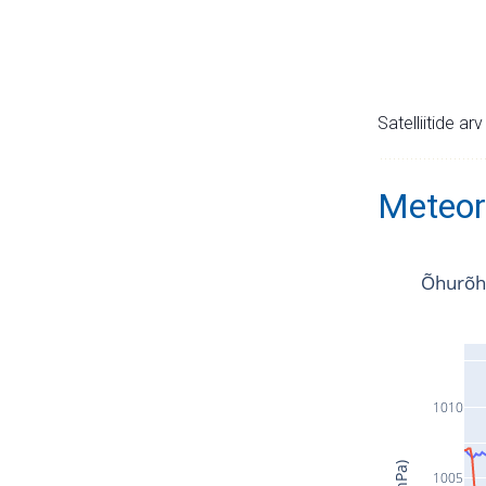
Satelliitide ar
Meteor
Õhurõh
1010
1005