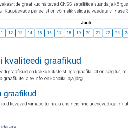
aevakaartide graafikud näitavad GNSS-satelliitide suunda ja kõr
l. Kuupäevade paneelist on võimalik valida ja vaadata viimase 3
Juuli
11
12
13
14
15
16
17
18
19
20
21
22
23
2
i kvaliteedi graafikud
teedi graafikuid on kokku kaksteist. Iga graafiku all on selgitus, 
ja graafikutel olev info on kohaliku aja järgi.
a graafikud
fikud kuvavad viimase tunni aja andmeid ning uuenevad iga minut