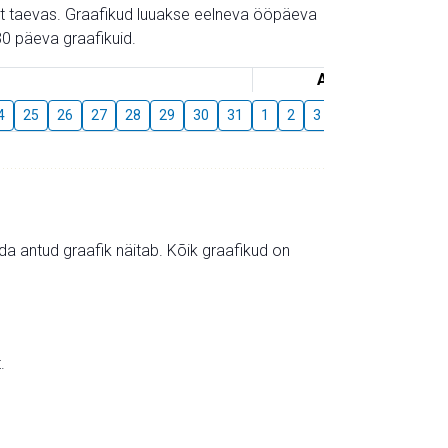
gust taevas. Graafikud luuakse eelneva ööpäeva
0 päeva graafikuid.
August
4
25
26
27
28
29
30
31
1
2
3
4
5
6
7
mida antud graafik näitab. Kõik graafikud on
.