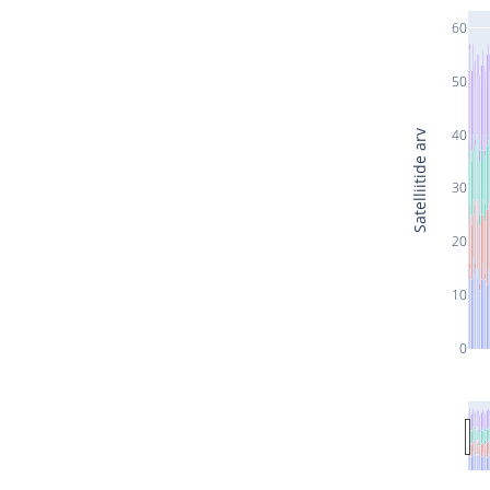
60
50
40
Satelliitide arv
30
20
10
0