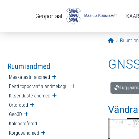
Liigu edasi põhisisu juurde
Geoportaal
KAA
Avaleht
Ruumia
GNSS 
Ruumiandmed
Maakatastri andmed
Ava alammenüü
Eesti topograafia andmekogu
Ava alammenüü
Tugijaam
Kitsenduste andmed
Ava alammenüü
Ortofotod
Ava alammenüü
Vändra
Geo3D
Ava alammenüü
Kaldaerofotod
Kõrgusandmed
Ava alammenüü