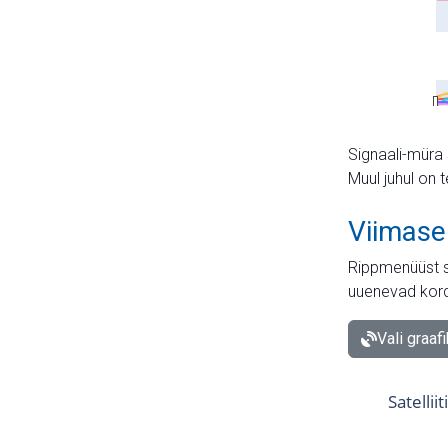
Signaali-müra 
Muul juhul on 
Viimase
Rippmenüüst s
uuenevad kord
Vali graaf
Satellii