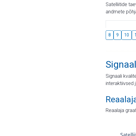
Satelliitide t
andmete põhja
8
9
10
Signaal
Signaali kvali
interaktiivsed 
Reaalaj
Reaalaja graa