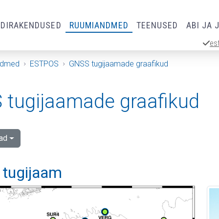
RDIRAKENDUSED
RUUMIANDMED
TEENUSED
ABI JA 
es
ndmed
ESTPOS
GNSS tugijaamade graafikud
tugijaamade graafikud
ad
 tugijaam