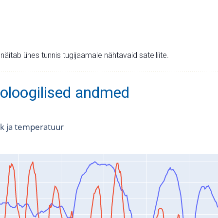
v näitab ühes tunnis tugijaamale nähtavaid satelliite.
oloogilised andmed
k ja temperatuur