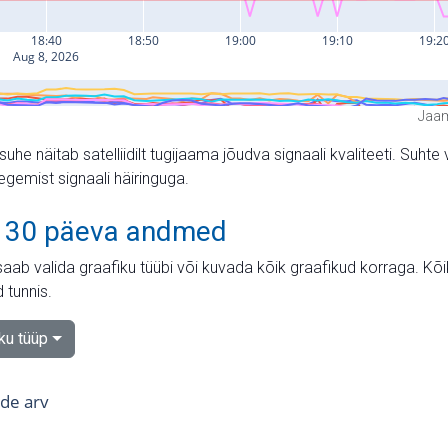
Jaam
suhe näitab satelliidilt tugijaama jõudva signaali kvaliteeti. Su
tegemist signaali häiringuga.
 30 päeva andmed
aab valida graafiku tüübi või kuvada kõik graafikud korraga. Kõ
 tunnis.
iku tüüp
tide arv