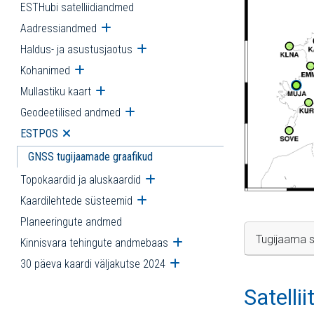
ESTHubi satelliidiandmed
Aadressiandmed
Ava alammenüü
Haldus- ja asustusjaotus
Ava alammenüü
Kohanimed
Ava alammenüü
Mullastiku kaart
Ava alammenüü
Geodeetilised andmed
Ava alammenüü
ESTPOS
Ava alammenüü
GNSS tugijaamade graafikud
Topokaardid ja aluskaardid
Ava alammenüü
Kaardilehtede süsteemid
Ava alammenüü
Planeeringute andmed
Tugijaama s
Kinnisvara tehingute andmebaas
Ava alammenüü
30 päeva kaardi väljakutse 2024
Ava alammenüü
Satelli