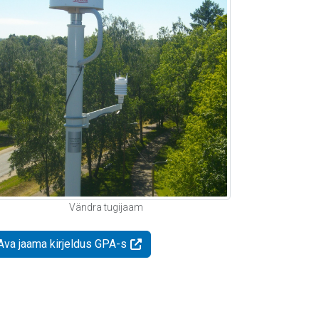
Vändra tugijaam
Ava jaama kirjeldus GPA-s