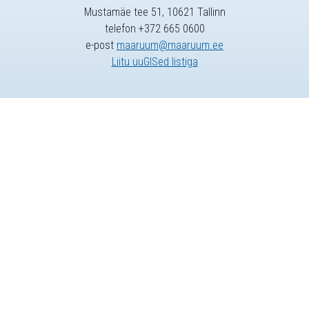
Mustamäe tee 51, 10621 Tallinn
telefon +372 665 0600
e-post
maaruum@maaruum.ee
Liitu uuGISed listiga