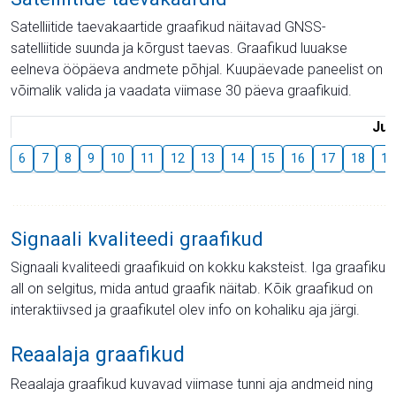
Satelliitide taevakaartide graafikud näitavad GNSS-
satelliitide suunda ja kõrgust taevas. Graafikud luuakse
eelneva ööpäeva andmete põhjal. Kuupäevade paneelist on
võimalik valida ja vaadata viimase 30 päeva graafikuid.
Juu
6
7
8
9
10
11
12
13
14
15
16
17
18
19
Signaali kvaliteedi graafikud
Signaali kvaliteedi graafikuid on kokku kaksteist. Iga graafiku
all on selgitus, mida antud graafik näitab. Kõik graafikud on
interaktiivsed ja graafikutel olev info on kohaliku aja järgi.
Reaalaja graafikud
Reaalaja graafikud kuvavad viimase tunni aja andmeid ning