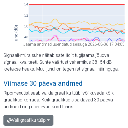
Jaama andmed uuendatud seisuga 2026-08-06 17:04:05
Signaali-müra suhe näitab satelliidilt tugijaama jõudva
signaali kvaliteeti. Suhte väärtust vahemikus 38–54 dB
loetakse heaks. Muul juhul on tegemist signaali häiringuga.
Viimase 30 päeva andmed
Rippmenüüst saab valida graafiku tüübi või kuvada kõik
graafikud korraga. Kõik graafikud sisaldavad 30 päeva
andmeid ning uuenevad kord tunnis.
Vali graafiku tüüp