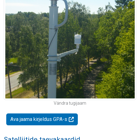
Vändra tugijaam
Ava jaama kirjeldus GPA-s
Satelliitide taevakaardid