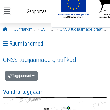
Liigu edasi põhisisu juurde
Geoportaal
Avaleht
Ruumiandmed
ESTPOS
GNSS tugijaamade graafikud
Ava menüü: Ruumiandmed
Ruumiandmed
GNSS tugijaamade graafikud
Tugijaamad
Vändra tugijaam