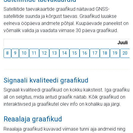
Satelliitide taevakaartide graafikud näitavad GNSS-
satelliitide suunda ja kõrgust taevas. Graafikud luuakse
eelneva ööpäeva andmete põhjal. Kuupäevade paneelist on
võimalik valida ja vaadata viimase 30 päeva graafikuid.
Juuli
8
9
10
11
12
13
14
15
16
17
18
19
20
Signaali kvaliteedi graafikud
Signaali kvaliteedi graafikuid on kokku kaksteist. Iga graafiku
all on selgitus, mida antud graafik näitab. Kõik graafikud on
interaktiivsed ja graafikutel olev info on kohaliku aja järgi.
Reaalaja graafikud
Reaalaja graafikud kuvavad viimase tunni aja andmeid ning