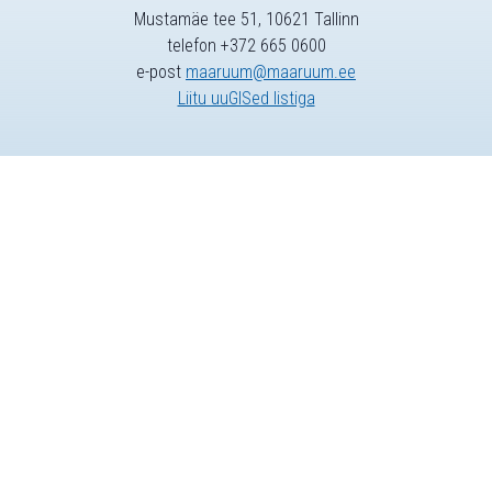
Mustamäe tee 51, 10621 Tallinn
telefon +372 665 0600
e-post
maaruum@maaruum.ee
Liitu uuGISed listiga