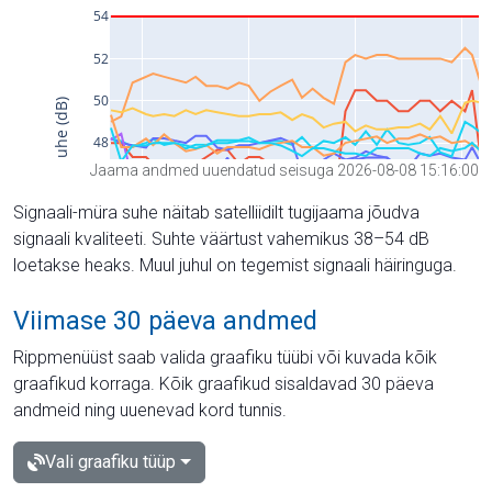
Jaama andmed uuendatud seisuga 2026-08-08 15:16:00
Signaali-müra suhe näitab satelliidilt tugijaama jõudva
signaali kvaliteeti. Suhte väärtust vahemikus 38–54 dB
loetakse heaks. Muul juhul on tegemist signaali häiringuga.
Viimase 30 päeva andmed
Rippmenüüst saab valida graafiku tüübi või kuvada kõik
graafikud korraga. Kõik graafikud sisaldavad 30 päeva
andmeid ning uuenevad kord tunnis.
Vali graafiku tüüp