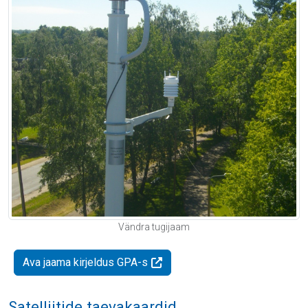
Vändra tugijaam
Ava jaama kirjeldus GPA-s
Satelliitide taevakaardid