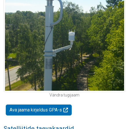
Vändra tugijaam
Ava jaama kirjeldus GPA-s
Satelliitide taevakaardid