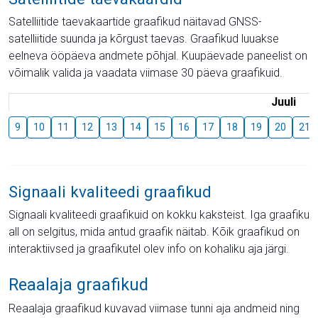
Satelliitide taevakaartide graafikud näitavad GNSS-
satelliitide suunda ja kõrgust taevas. Graafikud luuakse
eelneva ööpäeva andmete põhjal. Kuupäevade paneelist on
võimalik valida ja vaadata viimase 30 päeva graafikuid.
Juuli
9
10
11
12
13
14
15
16
17
18
19
20
21
Signaali kvaliteedi graafikud
Signaali kvaliteedi graafikuid on kokku kaksteist. Iga graafiku
all on selgitus, mida antud graafik näitab. Kõik graafikud on
interaktiivsed ja graafikutel olev info on kohaliku aja järgi.
Reaalaja graafikud
Reaalaja graafikud kuvavad viimase tunni aja andmeid ning