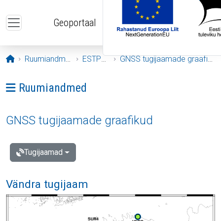
Liigu edasi põhisisu juurde
Geoportaal
Avaleht
Ruumiandmed
ESTPOS
GNSS tugijaamade graafikud
Ava menüü: Ruumiandmed
Ruumiandmed
GNSS tugijaamade graafikud
Tugijaamad
Vändra tugijaam