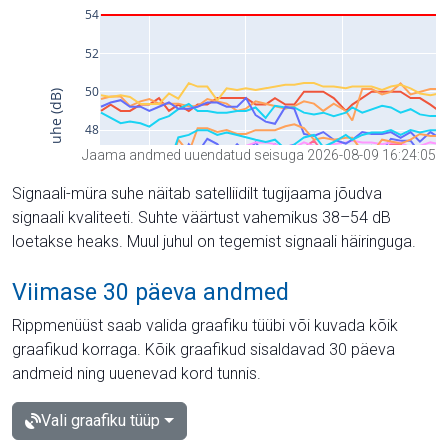
Jaama andmed uuendatud seisuga 2026-08-09 16:24:05
Signaali-müra suhe näitab satelliidilt tugijaama jõudva
signaali kvaliteeti. Suhte väärtust vahemikus 38–54 dB
loetakse heaks. Muul juhul on tegemist signaali häiringuga.
Viimase 30 päeva andmed
Rippmenüüst saab valida graafiku tüübi või kuvada kõik
graafikud korraga. Kõik graafikud sisaldavad 30 päeva
andmeid ning uuenevad kord tunnis.
Vali graafiku tüüp