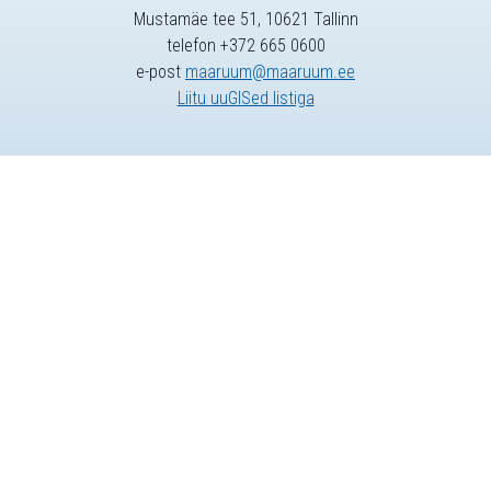
Mustamäe tee 51, 10621 Tallinn
telefon +372 665 0600
e-post
maaruum@maaruum.ee
Liitu uuGISed listiga