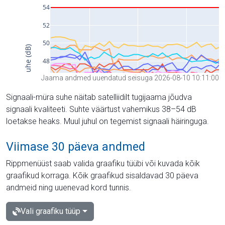
Jaama andmed uuendatud seisuga 2026-08-10 10:11:00
Signaali-müra suhe näitab satelliidilt tugijaama jõudva
signaali kvaliteeti. Suhte väärtust vahemikus 38–54 dB
loetakse heaks. Muul juhul on tegemist signaali häiringuga.
Viimase 30 päeva andmed
Rippmenüüst saab valida graafiku tüübi või kuvada kõik
graafikud korraga. Kõik graafikud sisaldavad 30 päeva
andmeid ning uuenevad kord tunnis.
Vali graafiku tüüp