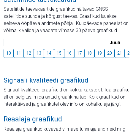
Satelliitide taevakaartide graafikud näitavad GNSS-
satelliitide suunda ja kõrgust taevas. Graafikud luuakse
eelneva ööpäeva andmete põhjal. Kuupäevade paneelist on
võimalik valida ja vaadata viimase 30 päeva graafikuid.
Juuli
10
11
12
13
14
15
16
17
18
19
20
21
22
Signaali kvaliteedi graafikud
Signaali kvaliteedi graafikuid on kokku kaksteist. Iga graafiku
all on selgitus, mida antud graafik näitab. Kõik graafikud on
interaktiivsed ja graafikutel olev info on kohaliku aja järgi.
Reaalaja graafikud
Reaalaja graafikud kuvavad viimase tunni aja andmeid ning