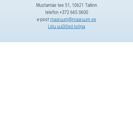
Mustamäe tee 51, 10621 Tallinn
telefon +372 665 0600
e-post
maaruum@maaruum.ee
Liitu uuGISed listiga