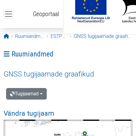
Liigu edasi põhisisu juurde
Geoportaal
Avaleht
Ruumiandmed
ESTPOS
GNSS tugijaamade graafikud
Ava menüü: Ruumiandmed
Ruumiandmed
GNSS tugijaamade graafikud
Tugijaamad
Vändra tugijaam