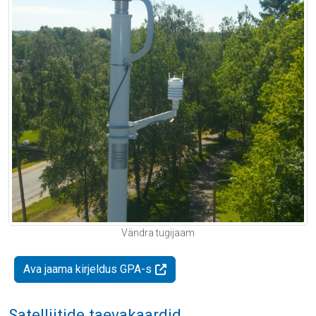
Vändra tugijaam
Ava jaama kirjeldus GPA-s
Satelliitide taevakaardid