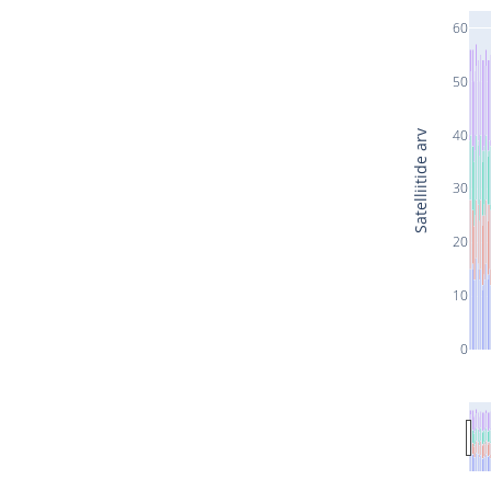
60
50
40
Satelliitide arv
30
20
10
0