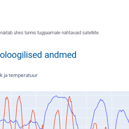
v näitab ühes tunnis tugijaamale nähtavaid satelliite.
oloogilised andmed
k ja temperatuur