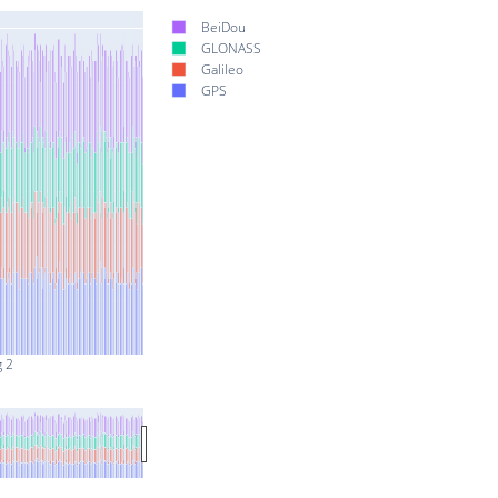
BeiDou
GLONASS
Galileo
GPS
g 2