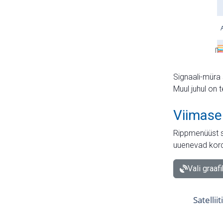
Signaali-müra 
Muul juhul on 
Viimase
Rippmenüüst s
uuenevad kord
Vali graaf
Satellii