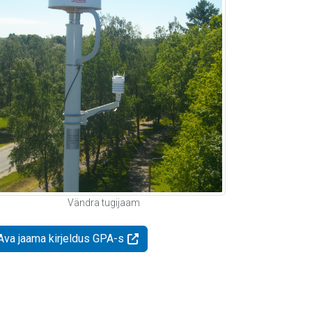
Vändra tugijaam
Ava jaama kirjeldus GPA-s