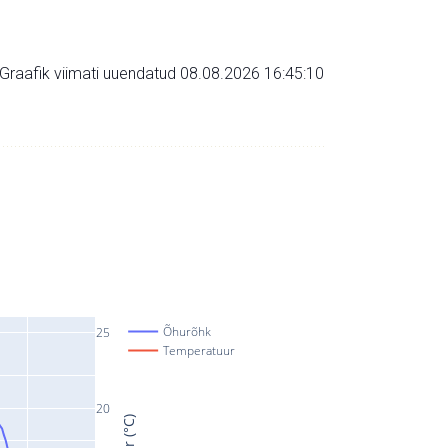
Graafik viimati uuendatud 08.08.2026 16:45:10
Õhurõhk
25
Temperatuur
20