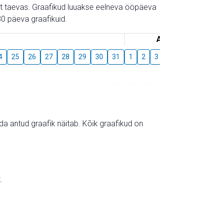
gust taevas. Graafikud luuakse eelneva ööpäeva
0 päeva graafikuid.
August
4
25
26
27
28
29
30
31
1
2
3
4
5
6
7
mida antud graafik näitab. Kõik graafikud on
.