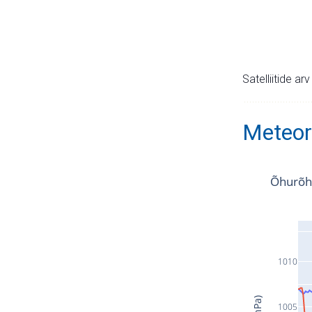
Satelliitide ar
Meteor
Õhurõh
1010
1005