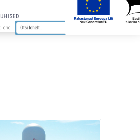
JUHISED
t
eng
Otsi