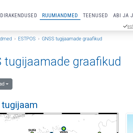
RDIRAKENDUSED
RUUMIANDMED
TEENUSED
ABI JA 
es
ndmed
ESTPOS
GNSS tugijaamade graafikud
tugijaamade graafikud
ad
 tugijaam