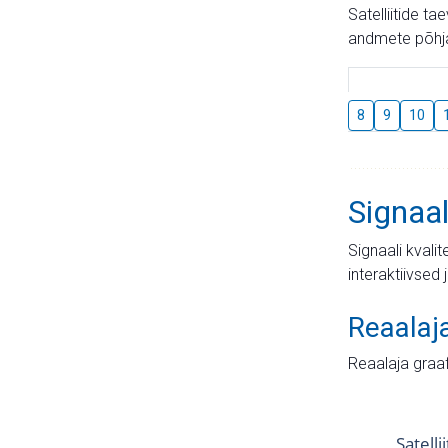
Satelliitide t
andmete põhja
8
9
10
Signaal
Signaali kvali
interaktiivsed 
Reaalaj
Reaalaja graa