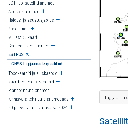
ESTHubi satelliidiandmed
Aadressiandmed
Ava alammenüü
Haldus- ja asustusjaotus
Ava alammenüü
Kohanimed
Ava alammenüü
Mullastiku kaart
Ava alammenüü
Geodeetilised andmed
Ava alammenüü
ESTPOS
Ava alammenüü
GNSS tugijaamade graafikud
Topokaardid ja aluskaardid
Ava alammenüü
Kaardilehtede süsteemid
Ava alammenüü
Planeeringute andmed
Tugijaama s
Kinnisvara tehingute andmebaas
Ava alammenüü
30 päeva kaardi väljakutse 2024
Ava alammenüü
Satelli