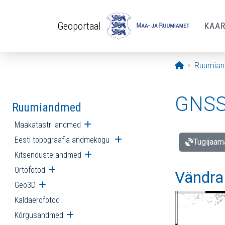
Liigu edasi põhisisu juurde
Geoportaal
KAA
Avaleht
Ruumia
GNSS 
Ruumiandmed
Maakatastri andmed
Ava alammenüü
Eesti topograafia andmekogu
Ava alammenüü
Tugijaam
Kitsenduste andmed
Ava alammenüü
Ortofotod
Ava alammenüü
Vändra
Geo3D
Ava alammenüü
Kaldaerofotod
Kõrgusandmed
Ava alammenüü