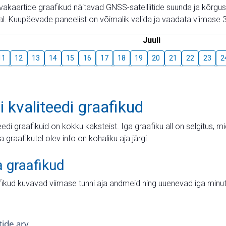
aevakaartide graafikud näitavad GNSS-satelliitide suunda ja kõr
l. Kuupäevade paneelist on võimalik valida ja vaadata viimase 3
Juuli
11
12
13
14
15
16
17
18
19
20
21
22
23
2
i kvaliteedi graafikud
teedi graafikuid on kokku kaksteist. Iga graafiku all on selgitus, 
ja graafikutel olev info on kohaliku aja järgi.
a graafikud
fikud kuvavad viimase tunni aja andmeid ning uuenevad iga minut