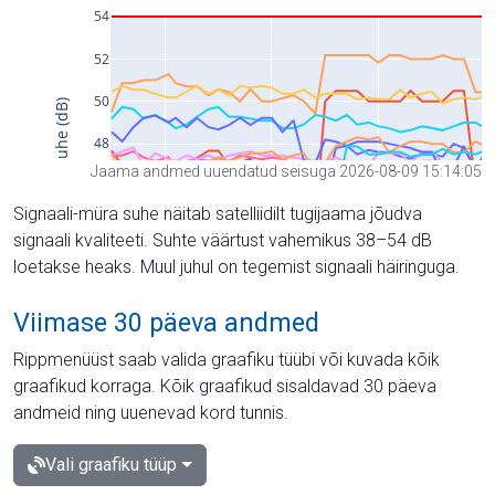
Jaama andmed uuendatud seisuga 2026-08-09 15:14:05
Signaali-müra suhe näitab satelliidilt tugijaama jõudva
signaali kvaliteeti. Suhte väärtust vahemikus 38–54 dB
loetakse heaks. Muul juhul on tegemist signaali häiringuga.
Viimase 30 päeva andmed
Rippmenüüst saab valida graafiku tüübi või kuvada kõik
graafikud korraga. Kõik graafikud sisaldavad 30 päeva
andmeid ning uuenevad kord tunnis.
Vali graafiku tüüp