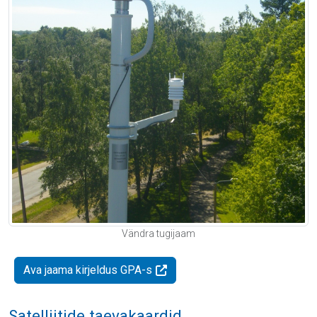
Vändra tugijaam
Ava jaama kirjeldus GPA-s
Satelliitide taevakaardid