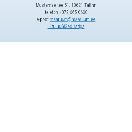
Mustamäe tee 51, 10621 Tallinn
telefon +372 665 0600
e-post
maaruum@maaruum.ee
Liitu uuGISed listiga