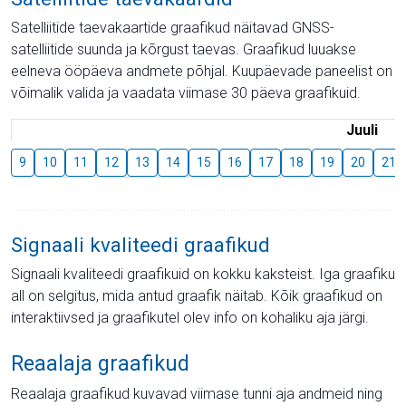
Satelliitide taevakaartide graafikud näitavad GNSS-
satelliitide suunda ja kõrgust taevas. Graafikud luuakse
eelneva ööpäeva andmete põhjal. Kuupäevade paneelist on
võimalik valida ja vaadata viimase 30 päeva graafikuid.
Juuli
9
10
11
12
13
14
15
16
17
18
19
20
21
Signaali kvaliteedi graafikud
Signaali kvaliteedi graafikuid on kokku kaksteist. Iga graafiku
all on selgitus, mida antud graafik näitab. Kõik graafikud on
interaktiivsed ja graafikutel olev info on kohaliku aja järgi.
Reaalaja graafikud
Reaalaja graafikud kuvavad viimase tunni aja andmeid ning