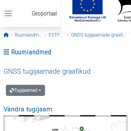
Liigu edasi põhisisu juurde
Geoportaal
Avaleht
Ruumiandmed
ESTPOS
GNSS tugijaamade graafikud
Ava menüü: Ruumiandmed
Ruumiandmed
GNSS tugijaamade graafikud
Tugijaamad
Vändra tugijaam