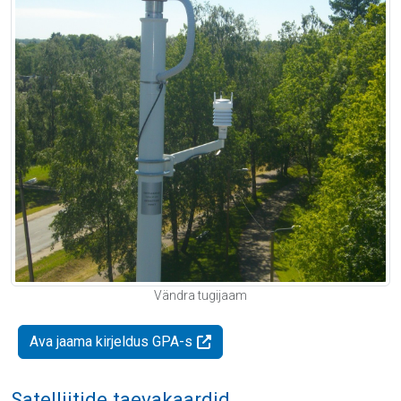
Vändra tugijaam
Ava jaama kirjeldus GPA-s
Satelliitide taevakaardid