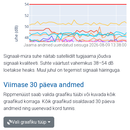
Jaama andmed uuendatud seisuga 2026-08-09 13:38:00
Signaali-müra suhe näitab satelliidilt tugijaama jõudva
signaali kvaliteeti. Suhte väärtust vahemikus 38–54 dB
loetakse heaks. Muul juhul on tegemist signaali häiringuga.
Viimase 30 päeva andmed
Rippmenüüst saab valida graafiku tüübi või kuvada kõik
graafikud korraga. Kõik graafikud sisaldavad 30 päeva
andmeid ning uuenevad kord tunnis.
Vali graafiku tüüp