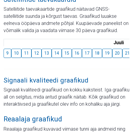
Satelliitide taevakaartide graafikud näitavad GNSS-
satelliitide suunda ja kõrgust taevas. Graafikud luuakse
eelneva ööpäeva andmete põhjal. Kuupäevade paneelist on
võimalik valida ja vaadata viimase 30 päeva graafikuid.
Juuli
9
10
11
12
13
14
15
16
17
18
19
20
21
Signaali kvaliteedi graafikud
Signaali kvaliteedi graafikuid on kokku kaksteist. Iga graafiku
all on selgitus, mida antud graafik näitab. Kõik graafikud on
interaktiivsed ja graafikutel olev info on kohaliku aja järgi.
Reaalaja graafikud
Reaalaja graafikud kuvavad viimase tunni aja andmeid ning