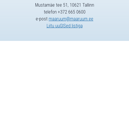
Mustamäe tee 51, 10621 Tallinn
telefon +372 665 0600
e-post
maaruum@maaruum.ee
Liitu uuGISed listiga