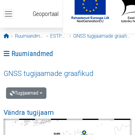
Liigu edasi põhisisu juurde
Geoportaal
Avaleht
Ruumiandmed
ESTPOS
GNSS tugijaamade graafikud
Ava menüü: Ruumiandmed
Ruumiandmed
GNSS tugijaamade graafikud
Tugijaamad
Vändra tugijaam