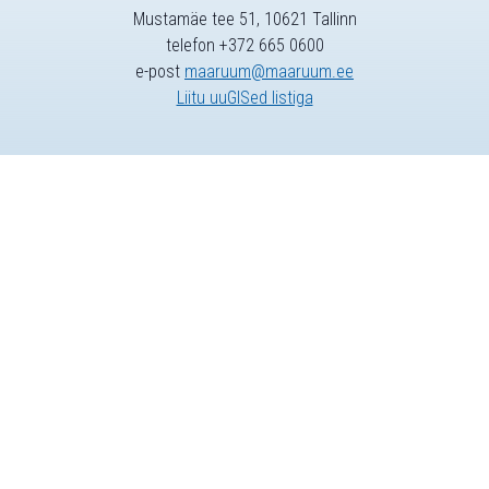
Mustamäe tee 51, 10621 Tallinn
telefon +372 665 0600
e-post
maaruum@maaruum.ee
Liitu uuGISed listiga