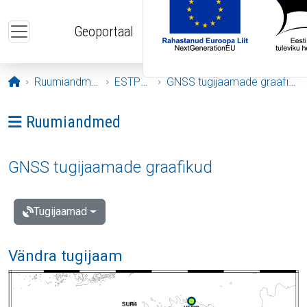
Liigu edasi põhisisu juurde
Geoportaal
Avaleht
Ruumiandmed
ESTPOS
GNSS tugijaamade graafikud
Ava menüü: Ruumiandmed
Ruumiandmed
GNSS tugijaamade graafikud
Tugijaamad
Vändra tugijaam