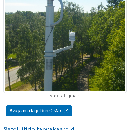
Vändra tugijaam
Ava jaama kirjeldus GPA-s
Satelliitide taevakaardid