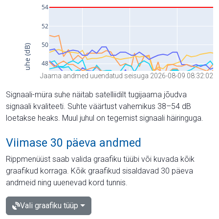
Jaama andmed uuendatud seisuga 2026-08-09 08:32:02
Signaali-müra suhe näitab satelliidilt tugijaama jõudva
signaali kvaliteeti. Suhte väärtust vahemikus 38–54 dB
loetakse heaks. Muul juhul on tegemist signaali häiringuga.
Viimase 30 päeva andmed
Rippmenüüst saab valida graafiku tüübi või kuvada kõik
graafikud korraga. Kõik graafikud sisaldavad 30 päeva
andmeid ning uuenevad kord tunnis.
Vali graafiku tüüp