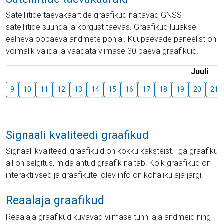
Satelliitide taevakaartide graafikud näitavad GNSS-
satelliitide suunda ja kõrgust taevas. Graafikud luuakse
eelneva ööpäeva andmete põhjal. Kuupäevade paneelist on
võimalik valida ja vaadata viimase 30 päeva graafikuid.
Juuli
9
10
11
12
13
14
15
16
17
18
19
20
21
Signaali kvaliteedi graafikud
Signaali kvaliteedi graafikuid on kokku kaksteist. Iga graafiku
all on selgitus, mida antud graafik näitab. Kõik graafikud on
interaktiivsed ja graafikutel olev info on kohaliku aja järgi.
Reaalaja graafikud
Reaalaja graafikud kuvavad viimase tunni aja andmeid ning