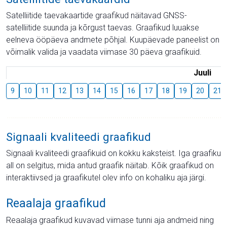
Satelliitide taevakaartide graafikud näitavad GNSS-
satelliitide suunda ja kõrgust taevas. Graafikud luuakse
eelneva ööpäeva andmete põhjal. Kuupäevade paneelist on
võimalik valida ja vaadata viimase 30 päeva graafikuid.
Juuli
9
10
11
12
13
14
15
16
17
18
19
20
21
Signaali kvaliteedi graafikud
Signaali kvaliteedi graafikuid on kokku kaksteist. Iga graafiku
all on selgitus, mida antud graafik näitab. Kõik graafikud on
interaktiivsed ja graafikutel olev info on kohaliku aja järgi.
Reaalaja graafikud
Reaalaja graafikud kuvavad viimase tunni aja andmeid ning