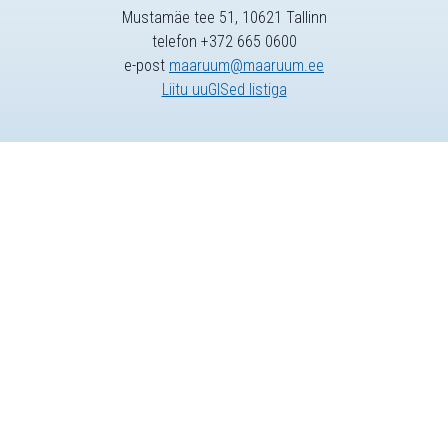
Mustamäe tee 51, 10621 Tallinn
telefon +372 665 0600
e-post
maaruum@maaruum.ee
Liitu uuGISed listiga