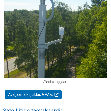
Vändra tugijaam
Ava jaama kirjeldus GPA-s
Satelliitide taevakaardid