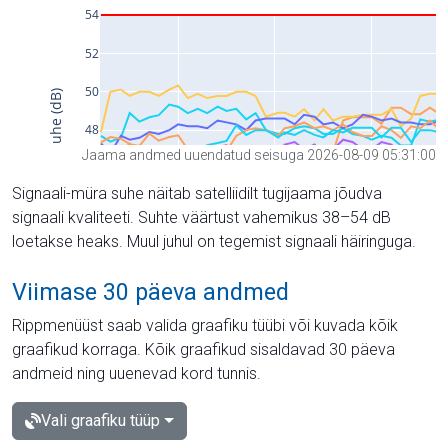
Jaama andmed uuendatud seisuga 2026-08-09 05:31:00
Signaali-müra suhe näitab satelliidilt tugijaama jõudva
signaali kvaliteeti. Suhte väärtust vahemikus 38–54 dB
loetakse heaks. Muul juhul on tegemist signaali häiringuga.
Viimase 30 päeva andmed
Rippmenüüst saab valida graafiku tüübi või kuvada kõik
graafikud korraga. Kõik graafikud sisaldavad 30 päeva
andmeid ning uuenevad kord tunnis.
Vali graafiku tüüp