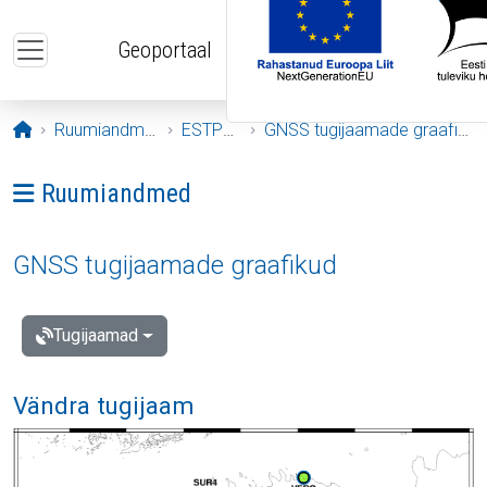
Liigu edasi põhisisu juurde
Geoportaal
Avaleht
Ruumiandmed
ESTPOS
GNSS tugijaamade graafikud
Ava menüü: Ruumiandmed
Ruumiandmed
GNSS tugijaamade graafikud
Tugijaamad
Vändra tugijaam