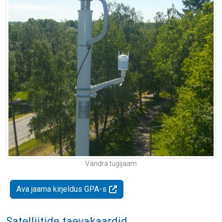
Vändra tugijaam
Ava jaama kirjeldus GPA-s
Satelliitide taevakaardid