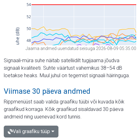
Jaama andmed uuendatud seisuga 2026-08-09 05:35:00
Signaali-müra suhe näitab satelliidilt tugijaama jõudva
signaali kvaliteeti. Suhte väärtust vahemikus 38–54 dB
loetakse heaks. Muul juhul on tegemist signaali häiringuga.
Viimase 30 päeva andmed
Rippmenüüst saab valida graafiku tüübi või kuvada kõik
graafikud korraga. Kõik graafikud sisaldavad 30 päeva
andmeid ning uuenevad kord tunnis.
Vali graafiku tüüp