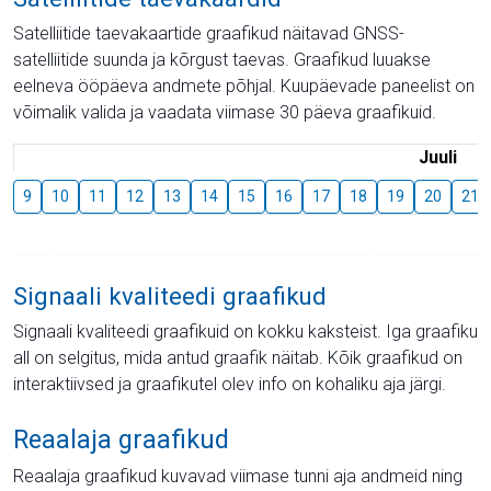
Satelliitide taevakaartide graafikud näitavad GNSS-
satelliitide suunda ja kõrgust taevas. Graafikud luuakse
eelneva ööpäeva andmete põhjal. Kuupäevade paneelist on
võimalik valida ja vaadata viimase 30 päeva graafikuid.
Juuli
9
10
11
12
13
14
15
16
17
18
19
20
21
Signaali kvaliteedi graafikud
Signaali kvaliteedi graafikuid on kokku kaksteist. Iga graafiku
all on selgitus, mida antud graafik näitab. Kõik graafikud on
interaktiivsed ja graafikutel olev info on kohaliku aja järgi.
Reaalaja graafikud
Reaalaja graafikud kuvavad viimase tunni aja andmeid ning