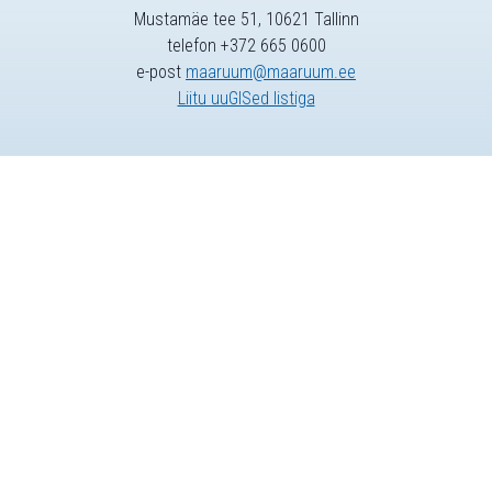
Mustamäe tee 51, 10621 Tallinn
telefon +372 665 0600
e-post
maaruum@maaruum.ee
Liitu uuGISed listiga