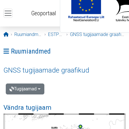
Liigu edasi põhisisu juurde
Geoportaal
Avaleht
Ruumiandmed
ESTPOS
GNSS tugijaamade graafikud
Ava menüü: Ruumiandmed
Ruumiandmed
GNSS tugijaamade graafikud
Tugijaamad
Vändra tugijaam