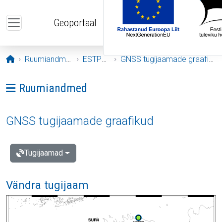
Liigu edasi põhisisu juurde
Geoportaal
Avaleht
Ruumiandmed
ESTPOS
GNSS tugijaamade graafikud
Ava menüü: Ruumiandmed
Ruumiandmed
GNSS tugijaamade graafikud
Tugijaamad
Vändra tugijaam