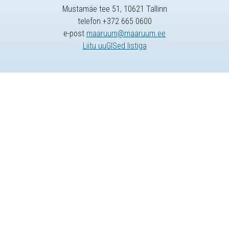
Mustamäe tee 51, 10621 Tallinn
telefon +372 665 0600
e-post
maaruum@maaruum.ee
Liitu uuGISed listiga