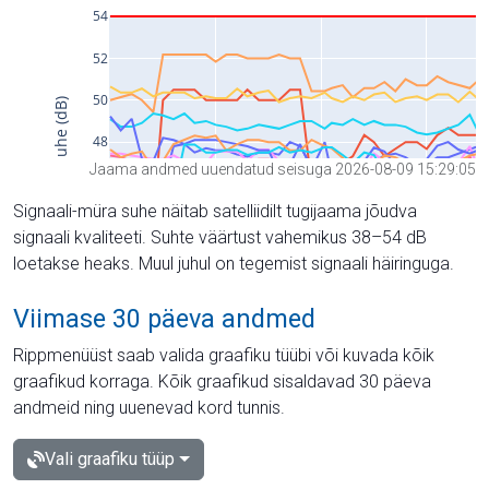
Jaama andmed uuendatud seisuga 2026-08-09 15:29:05
Signaali-müra suhe näitab satelliidilt tugijaama jõudva
signaali kvaliteeti. Suhte väärtust vahemikus 38–54 dB
loetakse heaks. Muul juhul on tegemist signaali häiringuga.
Viimase 30 päeva andmed
Rippmenüüst saab valida graafiku tüübi või kuvada kõik
graafikud korraga. Kõik graafikud sisaldavad 30 päeva
andmeid ning uuenevad kord tunnis.
Vali graafiku tüüp