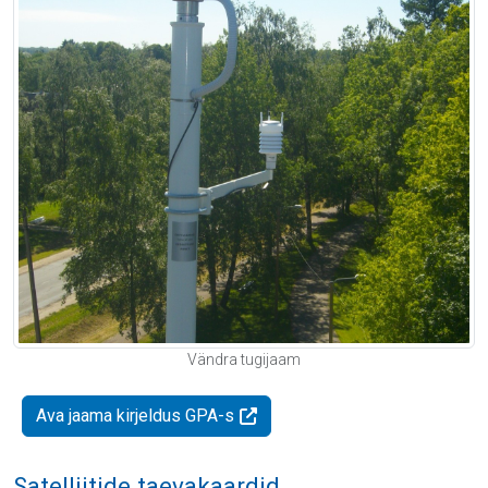
Vändra tugijaam
Ava jaama kirjeldus GPA-s
Satelliitide taevakaardid