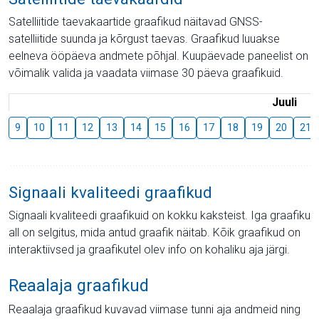
Satelliitide taevakaartide graafikud näitavad GNSS-
satelliitide suunda ja kõrgust taevas. Graafikud luuakse
eelneva ööpäeva andmete põhjal. Kuupäevade paneelist on
võimalik valida ja vaadata viimase 30 päeva graafikuid.
Juuli
9
10
11
12
13
14
15
16
17
18
19
20
21
Signaali kvaliteedi graafikud
Signaali kvaliteedi graafikuid on kokku kaksteist. Iga graafiku
all on selgitus, mida antud graafik näitab. Kõik graafikud on
interaktiivsed ja graafikutel olev info on kohaliku aja järgi.
Reaalaja graafikud
Reaalaja graafikud kuvavad viimase tunni aja andmeid ning