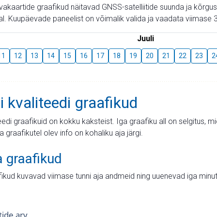
aevakaartide graafikud näitavad GNSS-satelliitide suunda ja kõr
l. Kuupäevade paneelist on võimalik valida ja vaadata viimase 3
Juuli
11
12
13
14
15
16
17
18
19
20
21
22
23
2
i kvaliteedi graafikud
teedi graafikuid on kokku kaksteist. Iga graafiku all on selgitus, 
ja graafikutel olev info on kohaliku aja järgi.
a graafikud
fikud kuvavad viimase tunni aja andmeid ning uuenevad iga minut