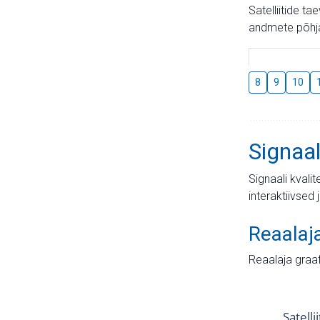
Satelliitide t
andmete põhja
8
9
10
Signaal
Signaali kvali
interaktiivsed 
Reaalaj
Reaalaja graa