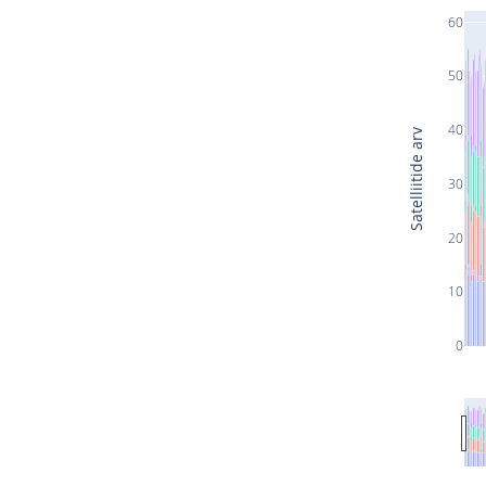
60
50
40
Satelliitide arv
30
20
10
0