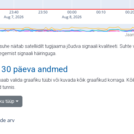
Jaam
suhe näitab satelliidilt tugijaama jõudva signaali kvaliteeti. Su
tegemist signaali häiringuga.
 30 päeva andmed
aab valida graafiku tüübi või kuvada kõik graafikud korraga. Kõ
 tunnis.
iku tüüp
tide arv