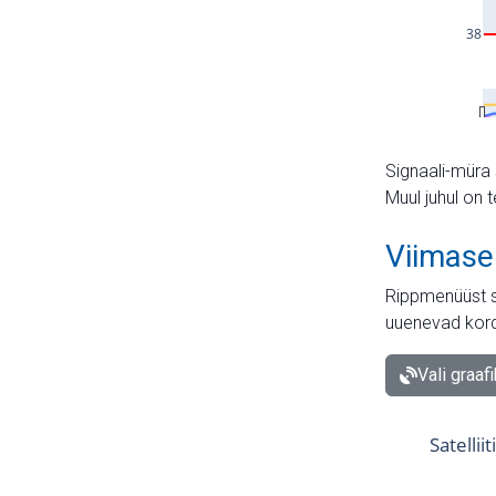
Signaali-müra 
Muul juhul on 
Viimase
Rippmenüüst s
uuenevad kord
Vali graaf
Satellii