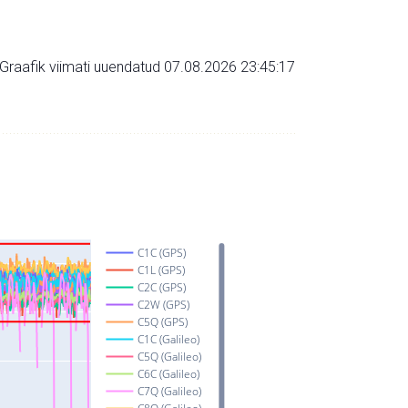
Graafik viimati uuendatud 07.08.2026 23:45:17
C1C (GPS)
C1L (GPS)
C2C (GPS)
C2W (GPS)
C5Q (GPS)
C1C (Galileo)
C5Q (Galileo)
C6C (Galileo)
C7Q (Galileo)