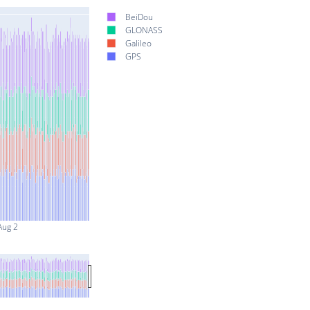
BeiDou
GLONASS
Galileo
GPS
Aug 2