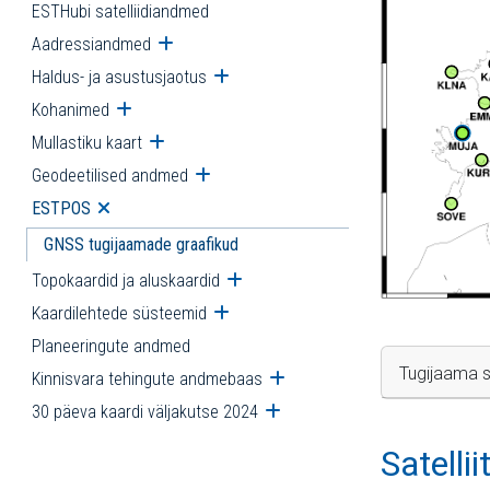
ESTHubi satelliidiandmed
Aadressiandmed
Ava alammenüü
Haldus- ja asustusjaotus
Ava alammenüü
Kohanimed
Ava alammenüü
Mullastiku kaart
Ava alammenüü
Geodeetilised andmed
Ava alammenüü
ESTPOS
Ava alammenüü
GNSS tugijaamade graafikud
Topokaardid ja aluskaardid
Ava alammenüü
Kaardilehtede süsteemid
Ava alammenüü
Planeeringute andmed
Tugijaama s
Kinnisvara tehingute andmebaas
Ava alammenüü
30 päeva kaardi väljakutse 2024
Ava alammenüü
Satelli