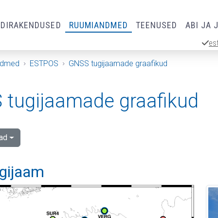
RDIRAKENDUSED
RUUMIANDMED
TEENUSED
ABI JA 
es
ndmed
ESTPOS
GNSS tugijaamade graafikud
tugijaamade graafikud
ad
ugijaam