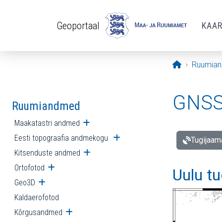
Liigu edasi põhisisu juurde
Geoportaal
KAA
Avaleht
Ruumia
GNSS 
Ruumiandmed
Maakatastri andmed
Ava alammenüü
Eesti topograafia andmekogu
Ava alammenüü
Tugijaam
Kitsenduste andmed
Ava alammenüü
Ortofotod
Ava alammenüü
Uulu t
Geo3D
Ava alammenüü
Kaldaerofotod
Kõrgusandmed
Ava alammenüü