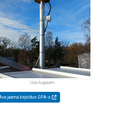
Uulu tugijaam
Ava jaama kirjeldus GPA-s