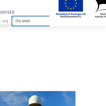
JUHISED
t
eng
Otsi