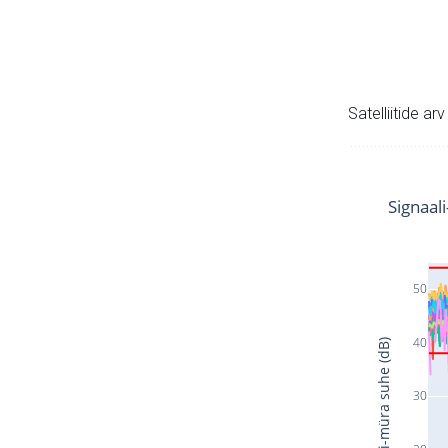
Satelliitide ar
Signaal
50
40
Signaali-müra suhe (dB)
30