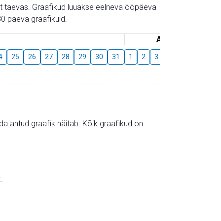
gust taevas. Graafikud luuakse eelneva ööpäeva
0 päeva graafikuid.
August
4
25
26
27
28
29
30
31
1
2
3
4
5
6
7
mida antud graafik näitab. Kõik graafikud on
.