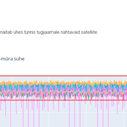
v näitab ühes tunnis tugijaamale nähtavaid satelliite.
i-müra suhe