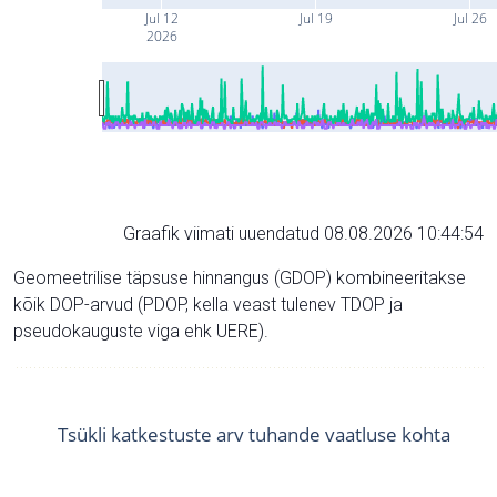
Jul 12
Jul 19
Jul 26
2026
Graafik viimati uuendatud 08.08.2026 10:44:54
Geomeetrilise täpsuse hinnangus (GDOP) kombineeritakse
kõik DOP-arvud (PDOP, kella veast tulenev TDOP ja
pseudokauguste viga ehk UERE).
Tsükli katkestuste arv tuhande vaatluse kohta