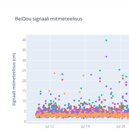
BeiDou signaali mitmeteelisus
40
35
Signaali mitmeteelisus (cm)
30
25
20
15
10
5
0
Jul 12
Jul 19
Jul 26