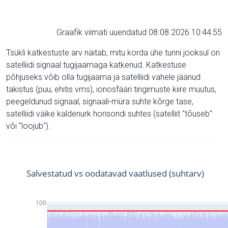
Graafik viimati uuendatud 08.08.2026 10:44:55
Tsükli katkestuste arv näitab, mitu korda ühe tunni jooksul on
satelliidi signaal tugijaamaga katkenud. Katkestuse
põhjuseks võib olla tugijaama ja satelliidi vahele jäänud
takistus (puu, ehitis vms), ionosfääri tingimuste kiire muutus,
peegeldunud signaal, signaali-müra suhte kõrge tase,
satelliidi väike kaldenurk horisondi suhtes (satelliit "tõuseb"
või "loojub").
Salvestatud vs oodatavad vaatlused (suhtarv)
100