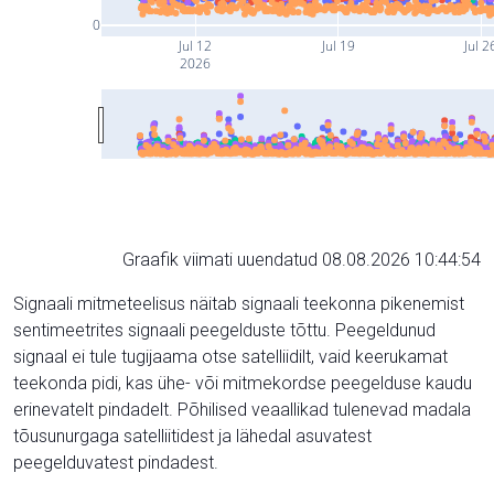
0
Jul 12
Jul 19
Jul 2
2026
Graafik viimati uuendatud 08.08.2026 10:44:54
Signaali mitmeteelisus näitab signaali teekonna pikenemist
sentimeetrites signaali peegelduste tõttu. Peegeldunud
signaal ei tule tugijaama otse satelliidilt, vaid keerukamat
teekonda pidi, kas ühe- või mitmekordse peegelduse kaudu
erinevatelt pindadelt. Põhilised veaallikad tulenevad madala
tõusunurgaga satelliitidest ja lähedal asuvatest
peegelduvatest pindadest.