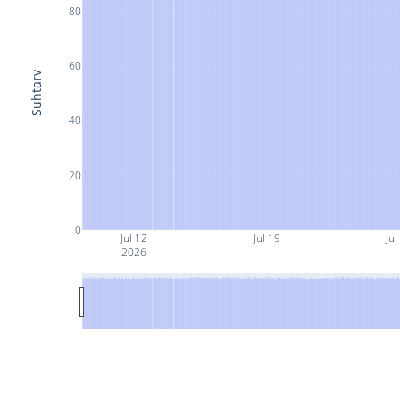
80
60
Suhtarv
40
20
0
Jul 12
Jul 19
Jul
2026