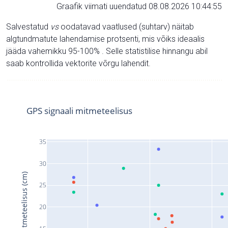
Graafik viimati uuendatud 08.08.2026 10:44:55
Salvestatud
vs
oodatavad vaatlused (suhtarv) näitab
algtundmatute lahendamise protsenti, mis võiks ideaalis
jääda vahemikku 95-100% . Selle statistilise hinnangu abil
saab kontrollida vektorite võrgu lahendit.
GPS signaali mitmeteelisus
35
30
Signaali mitmeteelisus (cm)
25
20