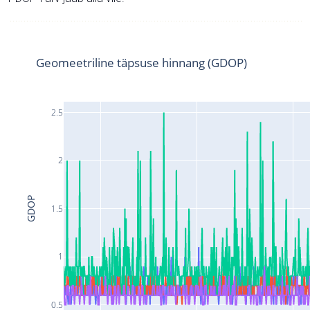
Geomeetriline täpsuse hinnang (GDOP)
2.5
2
GDOP
1.5
1
0.5