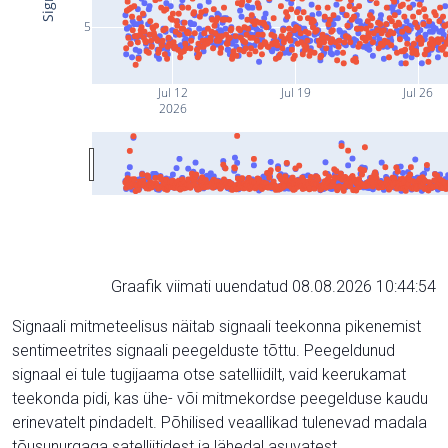
5
Jul 12
Jul 19
Jul 26
2026
Graafik viimati uuendatud 08.08.2026 10:44:54
Signaali mitmeteelisus näitab signaali teekonna pikenemist
sentimeetrites signaali peegelduste tõttu. Peegeldunud
signaal ei tule tugijaama otse satelliidilt, vaid keerukamat
teekonda pidi, kas ühe- või mitmekordse peegelduse kaudu
erinevatelt pindadelt. Põhilised veaallikad tulenevad madala
tõusunurgaga satelliitidest ja lähedal asuvatest