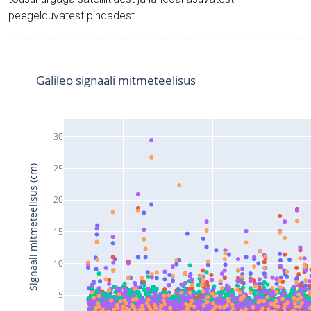
peegelduvatest pindadest.
Galileo signaali mitmeteelisus
30
25
Signaali mitmeteelisus (cm)
20
15
10
5