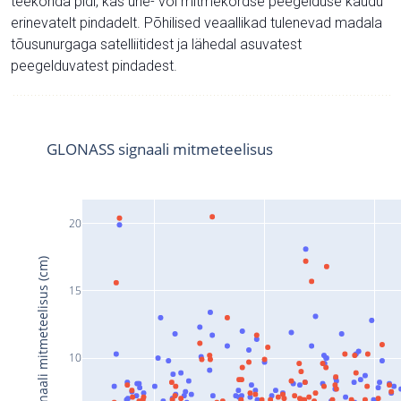
teekonda pidi, kas ühe- või mitmekordse peegelduse kaudu
erinevatelt pindadelt. Põhilised veaallikad tulenevad madala
tõusunurgaga satelliitidest ja lähedal asuvatest
peegelduvatest pindadest.
GLONASS signaali mitmeteelisus
20
Signaali mitmeteelisus (cm)
15
10