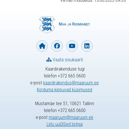
Viimati muudetud: 13.06.2025 09:53
Vaata sisukaarti
Kaardirakenduse tugi
telefon +372 665 0600
e-post
kaardirakendus@maaruum.ee
Korduma kippuvad küsimused
Mustamäe tee 51, 10621 Tallinn
telefon +372 665 0600
e-post
maaruum@maaruum.ee
Liitu uuGISed listiga