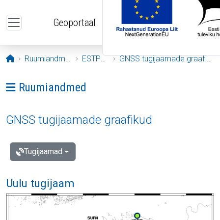
Liigu edasi põhisisu juurde
Geoportaal
Avaleht
Ruumiandmed
ESTPOS
GNSS tugijaamade graafikud
Ava menüü: Ruumiandmed
Ruumiandmed
GNSS tugijaamade graafikud
Tugijaamad
Uulu tugijaam