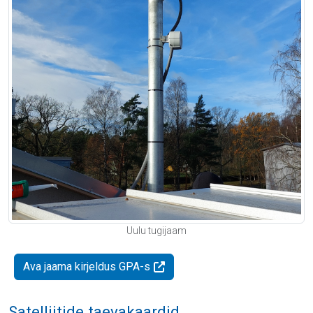
Uulu tugijaam
Ava jaama kirjeldus GPA-s
Satelliitide taevakaardid