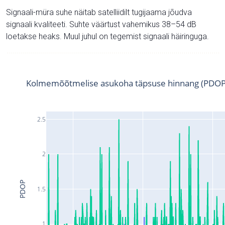
Signaali-müra suhe näitab satelliidilt tugijaama jõudva
signaali kvaliteeti. Suhte väärtust vahemikus 38–54 dB
loetakse heaks. Muul juhul on tegemist signaali häiringuga.
Kolmemõõtmelise asukoha täpsuse hinnang (PDOP
2.5
2
PDOP
1.5
1