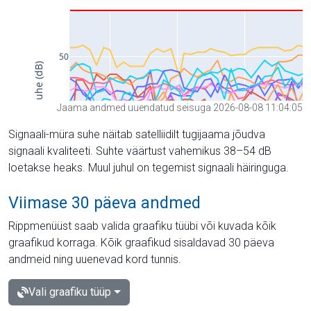
Jaama andmed uuendatud seisuga 2026-08-08 11:04:05
Signaali-müra suhe näitab satelliidilt tugijaama jõudva
signaali kvaliteeti. Suhte väärtust vahemikus 38–54 dB
loetakse heaks. Muul juhul on tegemist signaali häiringuga.
Viimase 30 päeva andmed
Rippmenüüst saab valida graafiku tüübi või kuvada kõik
graafikud korraga. Kõik graafikud sisaldavad 30 päeva
andmeid ning uuenevad kord tunnis.
Vali graafiku tüüp