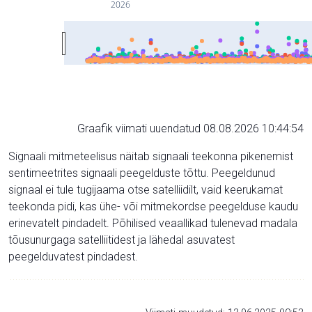
2026
Graafik viimati uuendatud 08.08.2026 10:44:54
Signaali mitmeteelisus näitab signaali teekonna pikenemist
sentimeetrites signaali peegelduste tõttu. Peegeldunud
signaal ei tule tugijaama otse satelliidilt, vaid keerukamat
teekonda pidi, kas ühe- või mitmekordse peegelduse kaudu
erinevatelt pindadelt. Põhilised veaallikad tulenevad madala
tõusunurgaga satelliitidest ja lähedal asuvatest
peegelduvatest pindadest.