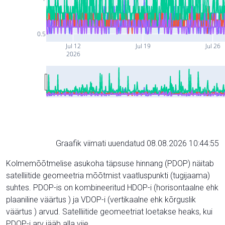
0.5
Jul 12
Jul 19
Jul 26
2026
Graafik viimati uuendatud 08.08.2026 10:44:55
Kolmemõõtmelise asukoha täpsuse hinnang (PDOP) näitab
satelliitide geomeetria mõõtmist vaatluspunkti (tugijaama)
suhtes. PDOP-is on kombineeritud HDOP-i (horisontaalne ehk
plaaniline väärtus ) ja VDOP-i (vertikaalne ehk kõrguslik
väärtus ) arvud. Satelliitide geomeetriat loetakse heaks, kui
PDOP-i arv jääb alla viie.