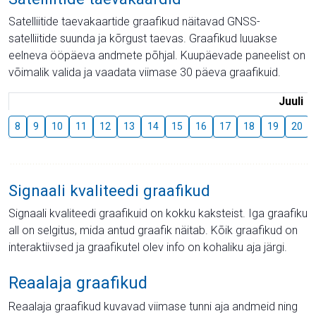
Satelliitide taevakaartide graafikud näitavad GNSS-
satelliitide suunda ja kõrgust taevas. Graafikud luuakse
eelneva ööpäeva andmete põhjal. Kuupäevade paneelist on
võimalik valida ja vaadata viimase 30 päeva graafikuid.
Juuli
8
9
10
11
12
13
14
15
16
17
18
19
20
Signaali kvaliteedi graafikud
Signaali kvaliteedi graafikuid on kokku kaksteist. Iga graafiku
all on selgitus, mida antud graafik näitab. Kõik graafikud on
interaktiivsed ja graafikutel olev info on kohaliku aja järgi.
Reaalaja graafikud
Reaalaja graafikud kuvavad viimase tunni aja andmeid ning