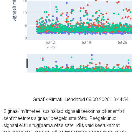
15
10
5
0
Jul 12
Jul 19
Jul 26
2026
Graafik viimati uuendatud 08.08.2026 10:44:54
Signaali mitmeteelisus näitab signaali teekonna pikenemist
sentimeetrites signaali peegelduste tõttu. Peegeldunud
signaal ei tule tugijaama otse satelliidilt, vaid keerukamat