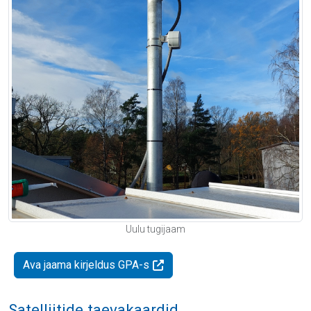
Uulu tugijaam
Ava jaama kirjeldus GPA-s
Satelliitide taevakaardid