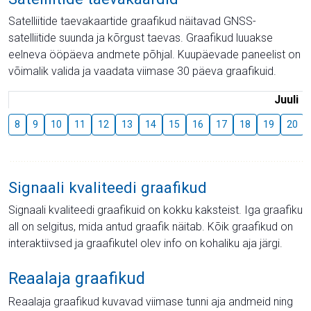
Satelliitide taevakaartide graafikud näitavad GNSS-
satelliitide suunda ja kõrgust taevas. Graafikud luuakse
eelneva ööpäeva andmete põhjal. Kuupäevade paneelist on
võimalik valida ja vaadata viimase 30 päeva graafikuid.
Juuli
8
9
10
11
12
13
14
15
16
17
18
19
20
Signaali kvaliteedi graafikud
Signaali kvaliteedi graafikuid on kokku kaksteist. Iga graafiku
all on selgitus, mida antud graafik näitab. Kõik graafikud on
interaktiivsed ja graafikutel olev info on kohaliku aja järgi.
Reaalaja graafikud
Reaalaja graafikud kuvavad viimase tunni aja andmeid ning