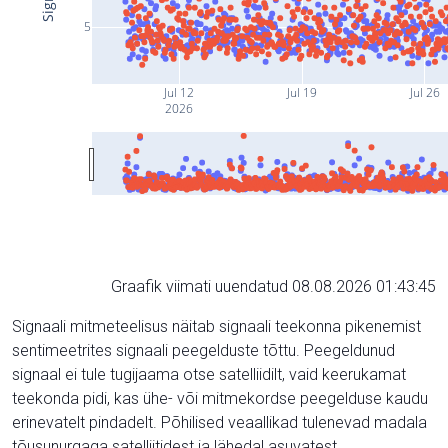
5
Jul 12
Jul 19
Jul 26
2026
Graafik viimati uuendatud 08.08.2026 01:43:45
Signaali mitmeteelisus näitab signaali teekonna pikenemist
sentimeetrites signaali peegelduste tõttu. Peegeldunud
signaal ei tule tugijaama otse satelliidilt, vaid keerukamat
teekonda pidi, kas ühe- või mitmekordse peegelduse kaudu
erinevatelt pindadelt. Põhilised veaallikad tulenevad madala
tõusunurgaga satelliitidest ja lähedal asuvatest