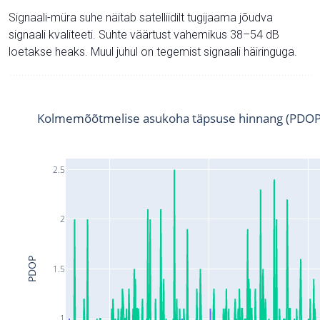
Signaali-müra suhe näitab satelliidilt tugijaama jõudva
signaali kvaliteeti. Suhte väärtust vahemikus 38–54 dB
loetakse heaks. Muul juhul on tegemist signaali häiringuga.
Kolmemõõtmelise asukoha täpsuse hinnang (PDOP
2.5
2
PDOP
1.5
1