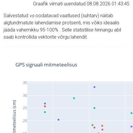
Graafik viimati uuendatud 08.08.2026 01:43:45
Salvestatud
vs
oodatavad vaatlused (suhtarv) näitab
algtundmatute lahendamise protsenti, mis võiks ideaalis
jääda vahemikku 95-100% . Selle statistilise hinnangu abil
saab kontrollida vektorite võrgu lahendit.
GPS signaali mitmeteelisus
35
30
Signaali mitmeteelisus (cm)
25
20