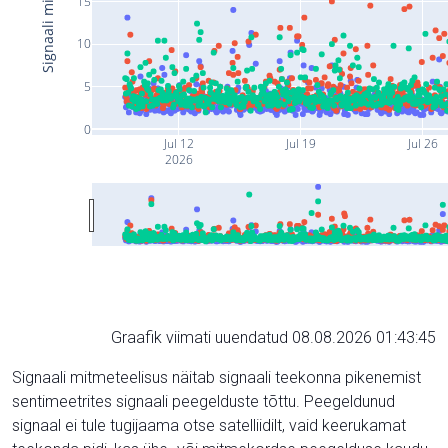
15
10
5
0
Jul 12
Jul 19
Jul 26
2026
Graafik viimati uuendatud 08.08.2026 01:43:45
Signaali mitmeteelisus näitab signaali teekonna pikenemist
sentimeetrites signaali peegelduste tõttu. Peegeldunud
signaal ei tule tugijaama otse satelliidilt, vaid keerukamat