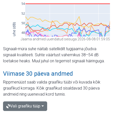
Jaama andmed uuendatud seisuga 2026-08-08 01:59:05
Signaali-müra suhe näitab satelliidilt tugijaama jõudva
signaali kvaliteeti. Suhte väärtust vahemikus 38–54 dB
loetakse heaks. Muul juhul on tegemist signaali häiringuga.
Viimase 30 päeva andmed
Rippmenüüst saab valida graafiku tüübi või kuvada kõik
graafikud korraga. Kõik graafikud sisaldavad 30 päeva
andmeid ning uuenevad kord tunnis.
Vali graafiku tüüp