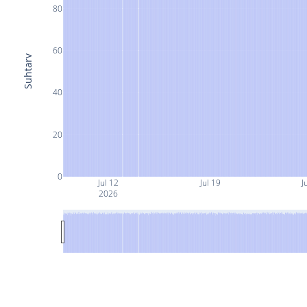
80
60
Suhtarv
40
20
0
Jul 12
Jul 19
J
2026