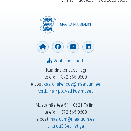
Viimati muudetud: 13.06.2025 09:53
Vaata sisukaarti
Kaardirakenduse tugi
telefon +372 665 0600
e-post
kaardirakendus@maaruum.ee
Korduma kippuvad küsimused
Mustamäe tee 51, 10621 Tallinn
telefon +372 665 0600
e-post
maaruum@maaruum.ee
Liitu uuGISed listiga