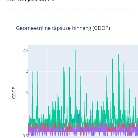
Geomeetriline täpsuse hinnang (GDOP)
2.5
2
GDOP
1.5
1
0.5