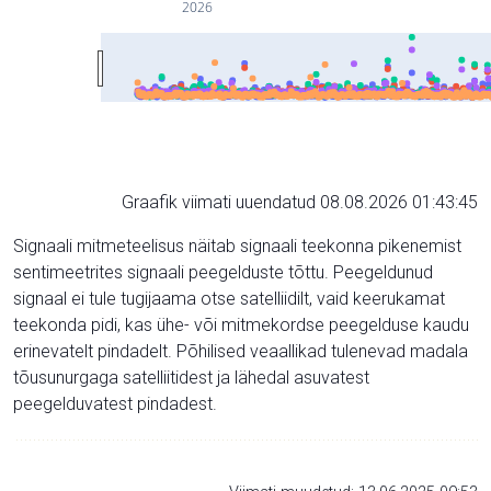
2026
Graafik viimati uuendatud 08.08.2026 01:43:45
Signaali mitmeteelisus näitab signaali teekonna pikenemist
sentimeetrites signaali peegelduste tõttu. Peegeldunud
signaal ei tule tugijaama otse satelliidilt, vaid keerukamat
teekonda pidi, kas ühe- või mitmekordse peegelduse kaudu
erinevatelt pindadelt. Põhilised veaallikad tulenevad madala
tõusunurgaga satelliitidest ja lähedal asuvatest
peegelduvatest pindadest.