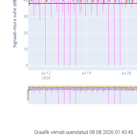
Signaali-müra suhe (dB)
30
20
10
0
Jul 12
Jul 19
Jul 26
2026
Graafik viimati uuendatud 08.08.2026 01:43:45