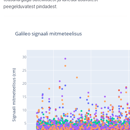
peegelduvatest pindadest.
Galileo signaali mitmeteelisus
30
25
Signaali mitmeteelisus (cm)
20
15
10
5