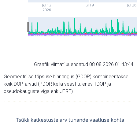
Jul 12
Jul 19
Jul 26
2026
Graafik viimati uuendatud 08.08.2026 01:43:44
Geomeetrilise täpsuse hinnangus (GDOP) kombineeritakse
kõik DOP-arvud (PDOP, kella veast tulenev TDOP ja
pseudokauguste viga ehk UERE).
Tsükli katkestuste arv tuhande vaatluse kohta