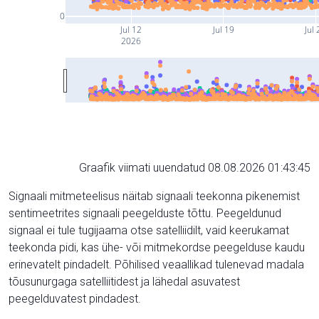
0
Jul 12
Jul 19
Jul 
2026
Graafik viimati uuendatud 08.08.2026 01:43:45
Signaali mitmeteelisus näitab signaali teekonna pikenemist
sentimeetrites signaali peegelduste tõttu. Peegeldunud
signaal ei tule tugijaama otse satelliidilt, vaid keerukamat
teekonda pidi, kas ühe- või mitmekordse peegelduse kaudu
erinevatelt pindadelt. Põhilised veaallikad tulenevad madala
tõusunurgaga satelliitidest ja lähedal asuvatest
peegelduvatest pindadest.