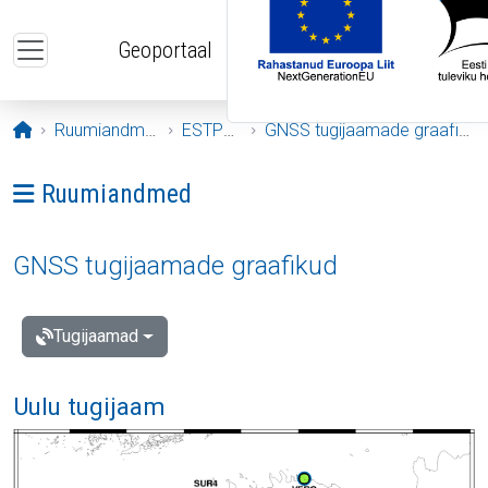
Liigu edasi põhisisu juurde
Geoportaal
Avaleht
Ruumiandmed
ESTPOS
GNSS tugijaamade graafikud
Ava menüü: Ruumiandmed
Ruumiandmed
GNSS tugijaamade graafikud
Tugijaamad
Uulu tugijaam