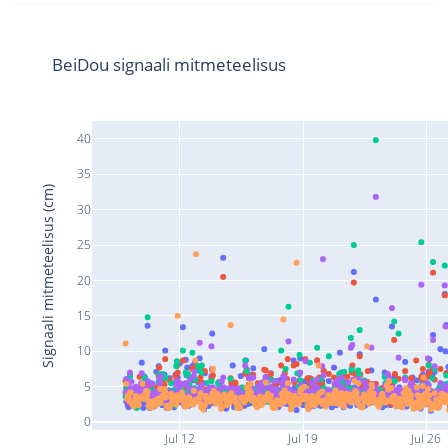
BeiDou signaali mitmeteelisus
40
35
Signaali mitmeteelisus (cm)
30
25
20
15
10
5
0
Jul 12
Jul 19
Jul 26