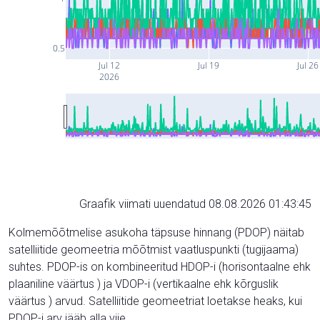
0.5
Jul 12
Jul 19
Jul 26
2026
Graafik viimati uuendatud 08.08.2026 01:43:45
Kolmemõõtmelise asukoha täpsuse hinnang (PDOP) näitab
satelliitide geomeetria mõõtmist vaatluspunkti (tugijaama)
suhtes. PDOP-is on kombineeritud HDOP-i (horisontaalne ehk
plaaniline väärtus ) ja VDOP-i (vertikaalne ehk kõrguslik
väärtus ) arvud. Satelliitide geomeetriat loetakse heaks, kui
PDOP-i arv jääb alla viie.