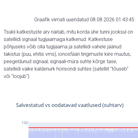
Graafik viimati uuendatud 08.08.2026 01:43:45
Tsükli katkestuste arv näitab, mitu korda ühe tunni jooksul on
satelliidi signaal tugijaamaga katkenud. Katkestuse
põhjuseks võib olla tugijaama ja satelliidi vahele jäänud
takistus (puu, ehitis vms), ionosfääri tingimuste kiire muutus,
peegeldunud signaal, signaali-müra suhte kõrge tase,
satelliidi väike kaldenurk horisondi suhtes (satelliit "tõuseb"
või "loojub").
Salvestatud vs oodatavad vaatlused (suhtarv)
100