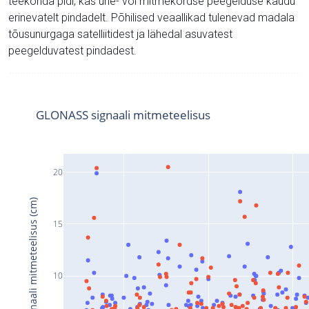
teekonda pidi, kas ühe- või mitmekordse peegelduse kaudu
erinevatelt pindadelt. Põhilised veaallikad tulenevad madala
tõusunurgaga satelliitidest ja lähedal asuvatest
peegelduvatest pindadest.
GLONASS signaali mitmeteelisus
20
Signaali mitmeteelisus (cm)
15
10