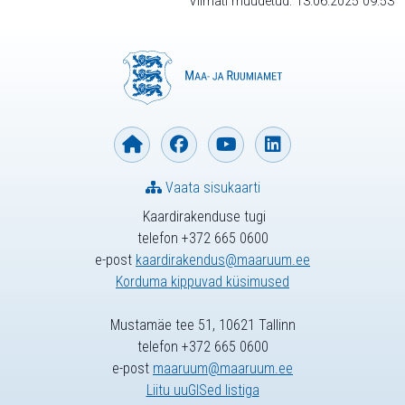
Viimati muudetud: 13.06.2025 09:53
Vaata sisukaarti
Kaardirakenduse tugi
telefon +372 665 0600
e-post
kaardirakendus@maaruum.ee
Korduma kippuvad küsimused
Mustamäe tee 51, 10621 Tallinn
telefon +372 665 0600
e-post
maaruum@maaruum.ee
Liitu uuGISed listiga