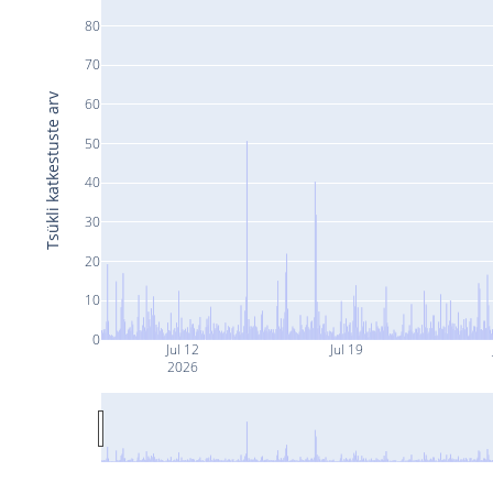
80
70
Tsükli katkestuste arv
60
50
40
30
20
10
0
Jul 12
Jul 19
2026