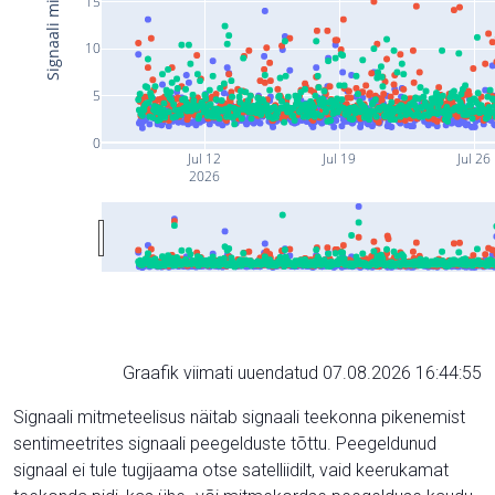
15
10
5
0
Jul 12
Jul 19
Jul 26
2026
Graafik viimati uuendatud 07.08.2026 16:44:55
Signaali mitmeteelisus näitab signaali teekonna pikenemist
sentimeetrites signaali peegelduste tõttu. Peegeldunud
signaal ei tule tugijaama otse satelliidilt, vaid keerukamat