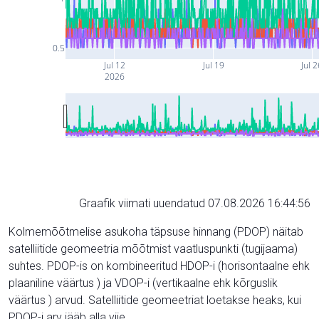
0.5
Jul 12
Jul 19
Jul 
2026
Graafik viimati uuendatud 07.08.2026 16:44:56
Kolmemõõtmelise asukoha täpsuse hinnang (PDOP) näitab
satelliitide geomeetria mõõtmist vaatluspunkti (tugijaama)
suhtes. PDOP-is on kombineeritud HDOP-i (horisontaalne ehk
plaaniline väärtus ) ja VDOP-i (vertikaalne ehk kõrguslik
väärtus ) arvud. Satelliitide geomeetriat loetakse heaks, kui
PDOP-i arv jääb alla viie.