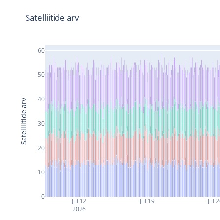
Satelliitide arv
60
50
40
Satelliitide arv
30
20
10
0
Jul 12
Jul 19
Jul 
2026