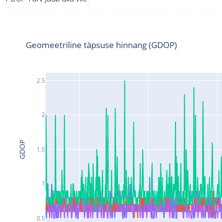
Geomeetriline täpsuse hinnang (GDOP)
2.5
2
GDOP
1.5
1
0.5