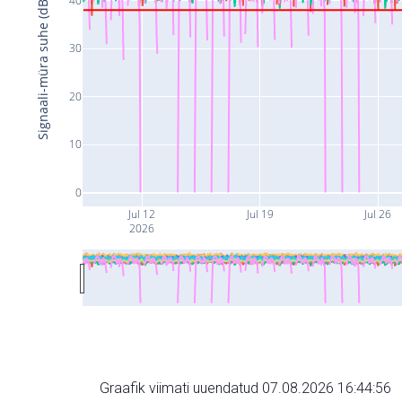
Signaali-müra suhe (dB)
30
20
10
0
Jul 12
Jul 19
Jul 26
2026
Graafik viimati uuendatud 07.08.2026 16:44:56