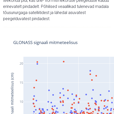
teekonda pidi, kas ühe- või mitmekordse peegelduse kaudu
erinevatelt pindadelt. Põhilised veaallikad tulenevad madala
tõusunurgaga satelliitidest ja lähedal asuvatest
peegelduvatest pindadest.
GLONASS signaali mitmeteelisus
20
Signaali mitmeteelisus (cm)
15
10