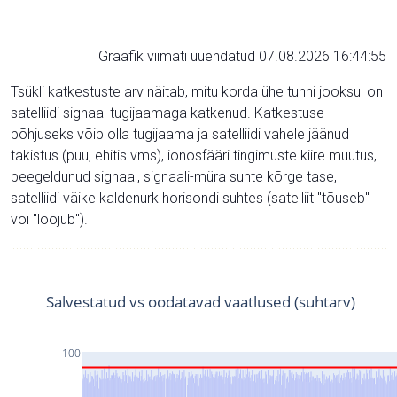
Graafik viimati uuendatud 07.08.2026 16:44:55
Tsükli katkestuste arv näitab, mitu korda ühe tunni jooksul on
satelliidi signaal tugijaamaga katkenud. Katkestuse
põhjuseks võib olla tugijaama ja satelliidi vahele jäänud
takistus (puu, ehitis vms), ionosfääri tingimuste kiire muutus,
peegeldunud signaal, signaali-müra suhte kõrge tase,
satelliidi väike kaldenurk horisondi suhtes (satelliit "tõuseb"
või "loojub").
Salvestatud vs oodatavad vaatlused (suhtarv)
100