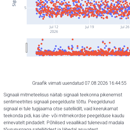
5
Jul 12
Jul 19
Jul 26
2026
Graafik viimati uuendatud 07.08.2026 16:44:55
Signaali mitmeteelisus näitab signaali teekonna pikenemist
sentimeetrites signaali peegelduste tõttu. Peegeldunud
signaal ei tule tugijaama otse satelliidilt, vaid keerukamat
teekonda pidi, kas ühe- või mitmekordse peegelduse kaudu
erinevatelt pindadelt. Põhilised veaallikad tulenevad madala
tõusunurgaga satelliitidest ja lähedal asuvatest