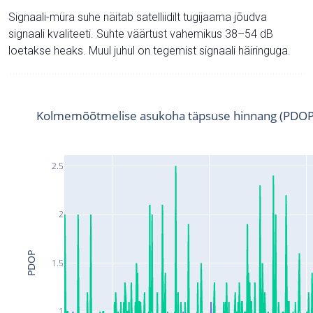
Signaali-müra suhe näitab satelliidilt tugijaama jõudva
signaali kvaliteeti. Suhte väärtust vahemikus 38–54 dB
loetakse heaks. Muul juhul on tegemist signaali häiringuga.
Kolmemõõtmelise asukoha täpsuse hinnang (PDOP
2.5
2
PDOP
1.5
1