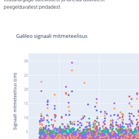
peegelduvatest pindadest.
Galileo signaali mitmeteelisus
30
25
Signaali mitmeteelisus (cm)
20
15
10
5