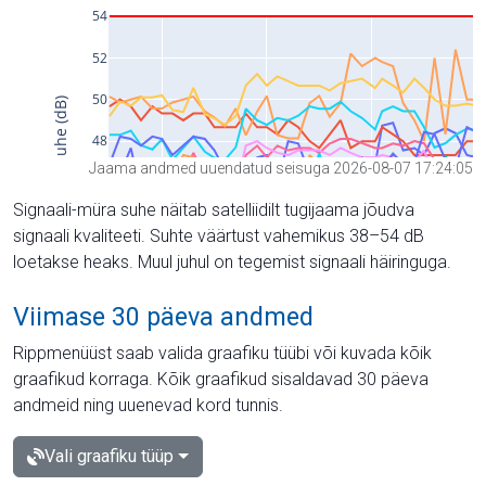
Jaama andmed uuendatud seisuga 2026-08-07 17:24:05
Signaali-müra suhe näitab satelliidilt tugijaama jõudva
signaali kvaliteeti. Suhte väärtust vahemikus 38–54 dB
loetakse heaks. Muul juhul on tegemist signaali häiringuga.
Viimase 30 päeva andmed
Rippmenüüst saab valida graafiku tüübi või kuvada kõik
graafikud korraga. Kõik graafikud sisaldavad 30 päeva
andmeid ning uuenevad kord tunnis.
Vali graafiku tüüp