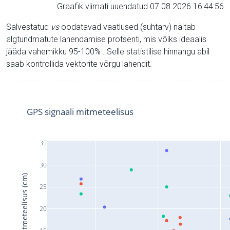
Graafik viimati uuendatud 07.08.2026 16:44:56
Salvestatud
vs
oodatavad vaatlused (suhtarv) näitab
algtundmatute lahendamise protsenti, mis võiks ideaalis
jääda vahemikku 95-100% . Selle statistilise hinnangu abil
saab kontrollida vektorite võrgu lahendit.
GPS signaali mitmeteelisus
35
30
Signaali mitmeteelisus (cm)
25
20