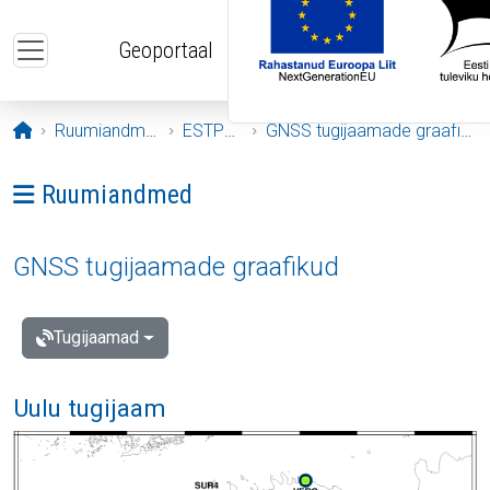
Liigu edasi põhisisu juurde
Geoportaal
Avaleht
Ruumiandmed
ESTPOS
GNSS tugijaamade graafikud
Ava menüü: Ruumiandmed
Ruumiandmed
GNSS tugijaamade graafikud
Tugijaamad
Uulu tugijaam