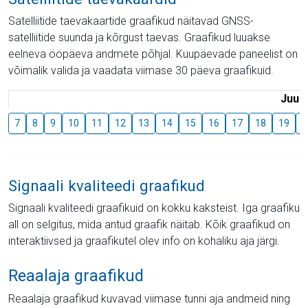
Satelliitide taevakaartide graafikud näitavad GNSS-
satelliitide suunda ja kõrgust taevas. Graafikud luuakse
eelneva ööpäeva andmete põhjal. Kuupäevade paneelist on
võimalik valida ja vaadata viimase 30 päeva graafikuid.
Juuli
7
8
9
10
11
12
13
14
15
16
17
18
19
2
Signaali kvaliteedi graafikud
Signaali kvaliteedi graafikuid on kokku kaksteist. Iga graafiku
all on selgitus, mida antud graafik näitab. Kõik graafikud on
interaktiivsed ja graafikutel olev info on kohaliku aja järgi.
Reaalaja graafikud
Reaalaja graafikud kuvavad viimase tunni aja andmeid ning