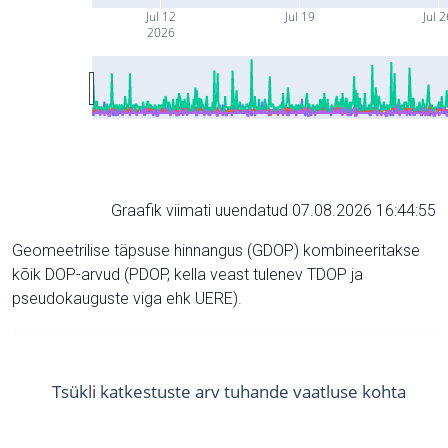
Jul 12
Jul 19
Jul 
2026
Graafik viimati uuendatud 07.08.2026 16:44:55
Geomeetrilise täpsuse hinnangus (GDOP) kombineeritakse
kõik DOP-arvud (PDOP, kella veast tulenev TDOP ja
pseudokauguste viga ehk UERE).
Tsükli katkestuste arv tuhande vaatluse kohta