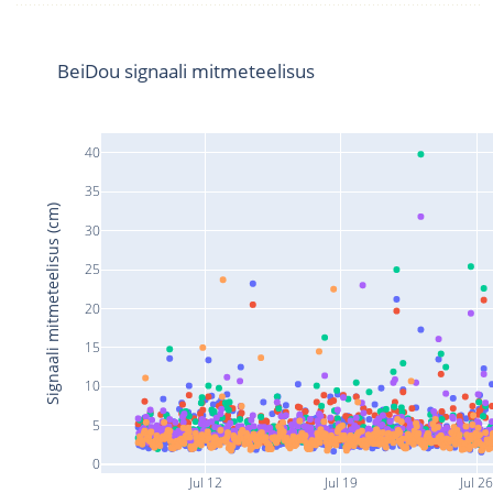
BeiDou signaali mitmeteelisus
40
35
Signaali mitmeteelisus (cm)
30
25
20
15
10
5
0
Jul 12
Jul 19
Jul 2