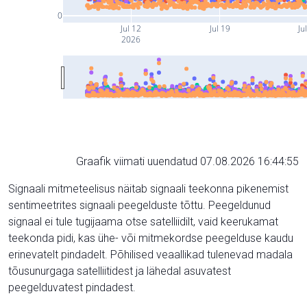
0
Jul 12
Jul 19
Ju
2026
Graafik viimati uuendatud 07.08.2026 16:44:55
Signaali mitmeteelisus näitab signaali teekonna pikenemist
sentimeetrites signaali peegelduste tõttu. Peegeldunud
signaal ei tule tugijaama otse satelliidilt, vaid keerukamat
teekonda pidi, kas ühe- või mitmekordse peegelduse kaudu
erinevatelt pindadelt. Põhilised veaallikad tulenevad madala
tõusunurgaga satelliitidest ja lähedal asuvatest
peegelduvatest pindadest.