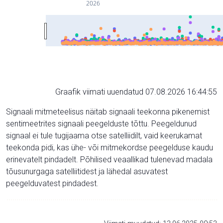
2026
Graafik viimati uuendatud 07.08.2026 16:44:55
Signaali mitmeteelisus näitab signaali teekonna pikenemist
sentimeetrites signaali peegelduste tõttu. Peegeldunud
signaal ei tule tugijaama otse satelliidilt, vaid keerukamat
teekonda pidi, kas ühe- või mitmekordse peegelduse kaudu
erinevatelt pindadelt. Põhilised veaallikad tulenevad madala
tõusunurgaga satelliitidest ja lähedal asuvatest
peegelduvatest pindadest.