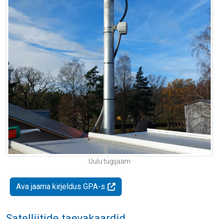
Uulu tugijaam
Ava jaama kirjeldus GPA-s
Satelliitide taevakaardid