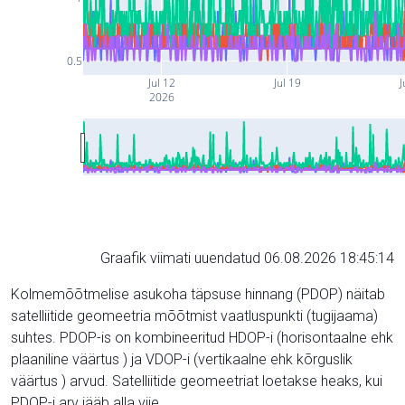
0.5
Jul 12
Jul 19
J
2026
Graafik viimati uuendatud 06.08.2026 18:45:14
Kolmemõõtmelise asukoha täpsuse hinnang (PDOP) näitab
satelliitide geomeetria mõõtmist vaatluspunkti (tugijaama)
suhtes. PDOP-is on kombineeritud HDOP-i (horisontaalne ehk
plaaniline väärtus ) ja VDOP-i (vertikaalne ehk kõrguslik
väärtus ) arvud. Satelliitide geomeetriat loetakse heaks, kui
PDOP-i arv jääb alla viie.