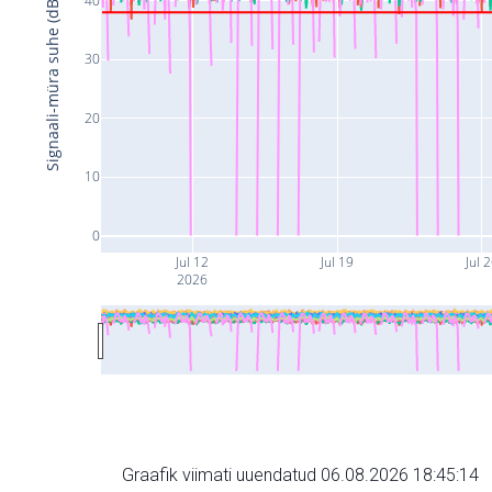
Signaali-müra suhe (dB)
30
20
10
0
Jul 12
Jul 19
Jul 
2026
Graafik viimati uuendatud 06.08.2026 18:45:14