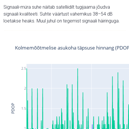
Signaali-müra suhe näitab satelliidilt tugijaama jõudva
signaali kvaliteeti. Suhte väärtust vahemikus 38–54 dB
loetakse heaks. Muul juhul on tegemist signaali häiringuga.
Kolmemõõtmelise asukoha täpsuse hinnang (PDOP
2.5
2
PDOP
1.5
1