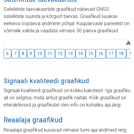
Satelliitide taevakaartide graafikud näitavad GNSS-
satelliitide suunda ja kõrgust taevas. Graafikud luuakse
eelneva ööpäeva andmete põhjal. Kuupäevade paneelist on
võimalik valida ja vaadata viimase 30 päeva graafikuid.
Juu
6
7
8
9
10
11
12
13
14
15
16
17
18
19
Signaali kvaliteedi graafikud
Signaali kvaliteedi graafikuid on kokku kaksteist. Iga graafiku
all on selgitus, mida antud graafik näitab. Kõik graafikud on
interaktiivsed ja graafikutel olev info on kohaliku aja järgi.
Reaalaja graafikud
Reaalaja graafikud kuvavad viimase tunni aja andmeid ning