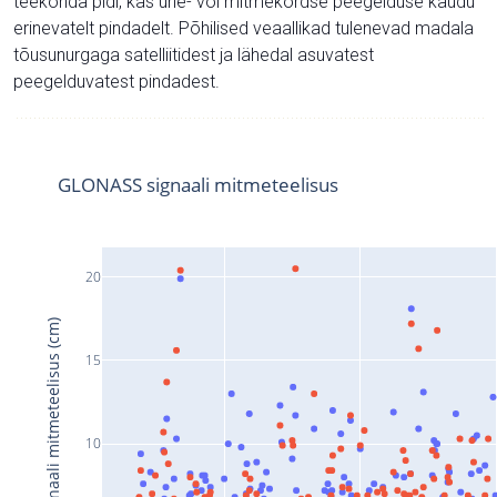
teekonda pidi, kas ühe- või mitmekordse peegelduse kaudu
erinevatelt pindadelt. Põhilised veaallikad tulenevad madala
tõusunurgaga satelliitidest ja lähedal asuvatest
peegelduvatest pindadest.
GLONASS signaali mitmeteelisus
20
Signaali mitmeteelisus (cm)
15
10