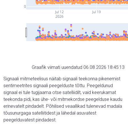
0
Jul 12
Jul 19
2026
Graafik viimati uuendatud 06.08.2026 18:45:13
Signaali mitmeteelisus näitab signaali teekonna pikenemist
sentimeetrites signaali peegelduste tõttu. Peegeldunud
signaal ei tule tugijaama otse satelliidilt, vaid keerukamat
teekonda pidi, kas ühe- või mitmekordse peegelduse kaudu
erinevatelt pindadelt. Põhilised veaallikad tulenevad madala
tõusunurgaga satelliitidest ja lähedal asuvatest
peegelduvatest pindadest.