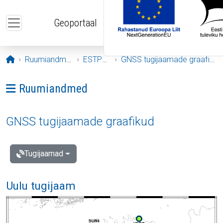
Liigu edasi põhisisu juurde
Geoportaal
Avaleht
Ruumiandmed
ESTPOS
GNSS tugijaamade graafikud
Ava menüü: Ruumiandmed
Ruumiandmed
GNSS tugijaamade graafikud
Tugijaamad
Uulu tugijaam