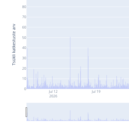
80
70
Tsükli katkestuste arv
60
50
40
30
20
10
0
Jul 12
Jul 19
2026