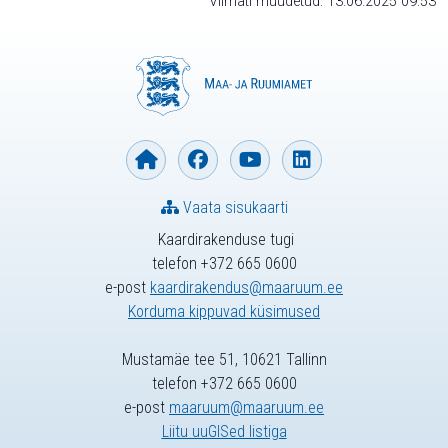
Viimati muudetud: 13.06.2025 09:53
Vaata sisukaarti
Kaardirakenduse tugi
telefon +372 665 0600
e-post
kaardirakendus@maaruum.ee
Korduma kippuvad küsimused
Mustamäe tee 51, 10621 Tallinn
telefon +372 665 0600
e-post
maaruum@maaruum.ee
Liitu uuGISed listiga