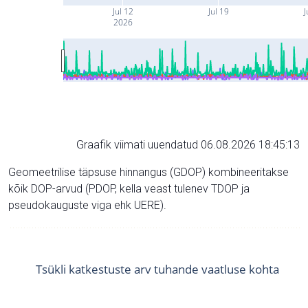
Jul 12
Jul 19
J
2026
Graafik viimati uuendatud 06.08.2026 18:45:13
Geomeetrilise täpsuse hinnangus (GDOP) kombineeritakse
kõik DOP-arvud (PDOP, kella veast tulenev TDOP ja
pseudokauguste viga ehk UERE).
Tsükli katkestuste arv tuhande vaatluse kohta