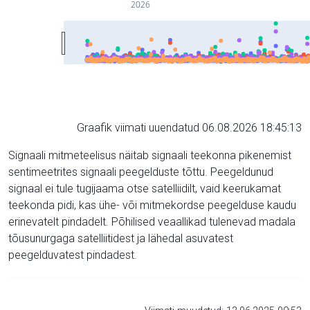
2026
Graafik viimati uuendatud 06.08.2026 18:45:13
Signaali mitmeteelisus näitab signaali teekonna pikenemist
sentimeetrites signaali peegelduste tõttu. Peegeldunud
signaal ei tule tugijaama otse satelliidilt, vaid keerukamat
teekonda pidi, kas ühe- või mitmekordse peegelduse kaudu
erinevatelt pindadelt. Põhilised veaallikad tulenevad madala
tõusunurgaga satelliitidest ja lähedal asuvatest
peegelduvatest pindadest.