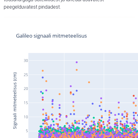
peegelduvatest pindadest.
Galileo signaali mitmeteelisus
30
25
Signaali mitmeteelisus (cm)
20
15
10
5