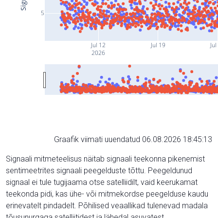
5
Jul 12
Jul 19
Jul
2026
Graafik viimati uuendatud 06.08.2026 18:45:13
Signaali mitmeteelisus näitab signaali teekonna pikenemist
sentimeetrites signaali peegelduste tõttu. Peegeldunud
signaal ei tule tugijaama otse satelliidilt, vaid keerukamat
teekonda pidi, kas ühe- või mitmekordse peegelduse kaudu
erinevatelt pindadelt. Põhilised veaallikad tulenevad madala
tõusunurgaga satelliitidest ja lähedal asuvatest