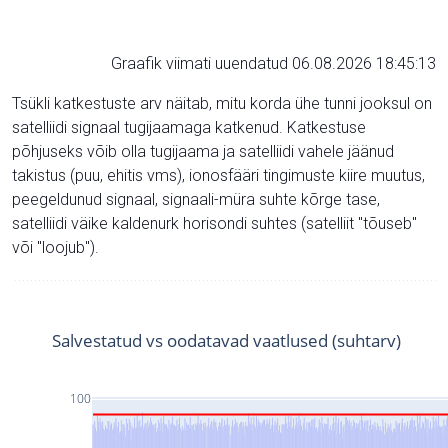
Graafik viimati uuendatud 06.08.2026 18:45:13
Tsükli katkestuste arv näitab, mitu korda ühe tunni jooksul on
satelliidi signaal tugijaamaga katkenud. Katkestuse
põhjuseks võib olla tugijaama ja satelliidi vahele jäänud
takistus (puu, ehitis vms), ionosfääri tingimuste kiire muutus,
peegeldunud signaal, signaali-müra suhte kõrge tase,
satelliidi väike kaldenurk horisondi suhtes (satelliit "tõuseb"
või "loojub").
Salvestatud vs oodatavad vaatlused (suhtarv)
100