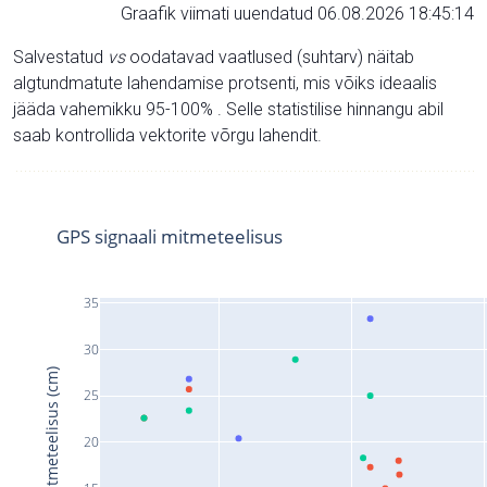
Graafik viimati uuendatud 06.08.2026 18:45:14
Salvestatud
vs
oodatavad vaatlused (suhtarv) näitab
algtundmatute lahendamise protsenti, mis võiks ideaalis
jääda vahemikku 95-100% . Selle statistilise hinnangu abil
saab kontrollida vektorite võrgu lahendit.
GPS signaali mitmeteelisus
35
30
Signaali mitmeteelisus (cm)
25
20