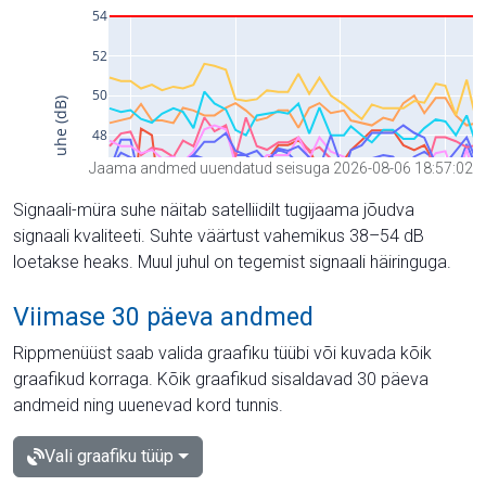
Jaama andmed uuendatud seisuga 2026-08-06 18:57:02
Signaali-müra suhe näitab satelliidilt tugijaama jõudva
signaali kvaliteeti. Suhte väärtust vahemikus 38–54 dB
loetakse heaks. Muul juhul on tegemist signaali häiringuga.
Viimase 30 päeva andmed
Rippmenüüst saab valida graafiku tüübi või kuvada kõik
graafikud korraga. Kõik graafikud sisaldavad 30 päeva
andmeid ning uuenevad kord tunnis.
Vali graafiku tüüp