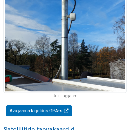
Uulu tugijaam
Ava jaama kirjeldus GPA-s
Satelliitide taevakaardid