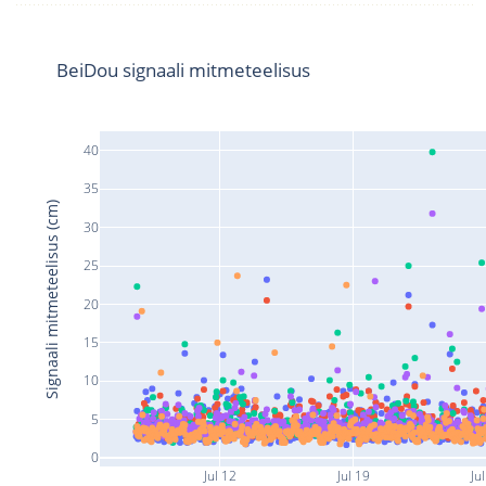
BeiDou signaali mitmeteelisus
40
35
Signaali mitmeteelisus (cm)
30
25
20
15
10
5
0
Jul 12
Jul 19
Ju