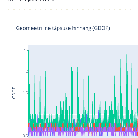
Geomeetriline täpsuse hinnang (GDOP)
2.5
2
GDOP
1.5
1
0.5