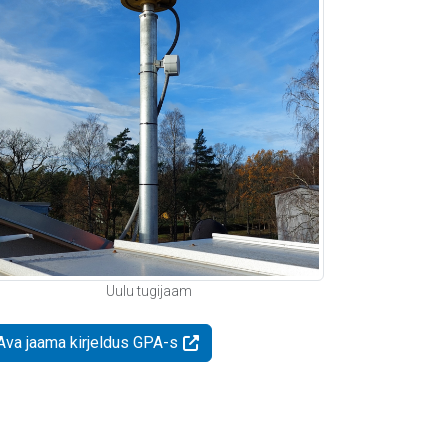
Uulu tugijaam
Ava jaama kirjeldus GPA-s