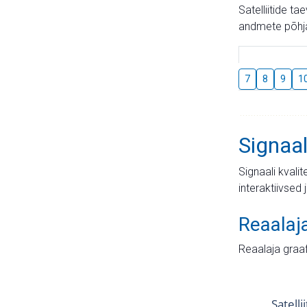
Satelliitide t
andmete põhja
7
8
9
1
Signaal
Signaali kvali
interaktiivsed 
Reaalaj
Reaalaja graa