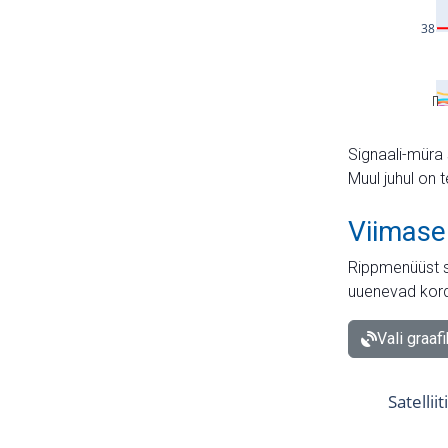
Signaali-müra 
Muul juhul on 
Viimase
Rippmenüüst s
uuenevad kord
Vali graaf
Satellii