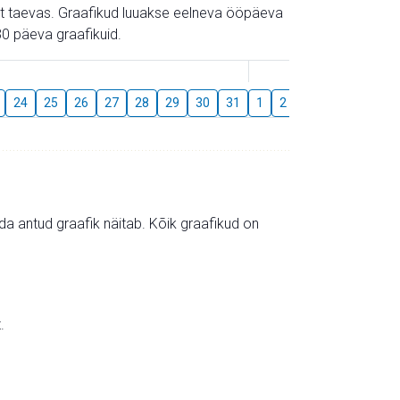
gust taevas. Graafikud luuakse eelneva ööpäeva
0 päeva graafikuid.
August
24
25
26
27
28
29
30
31
1
2
3
4
5
6
mida antud graafik näitab. Kõik graafikud on
.