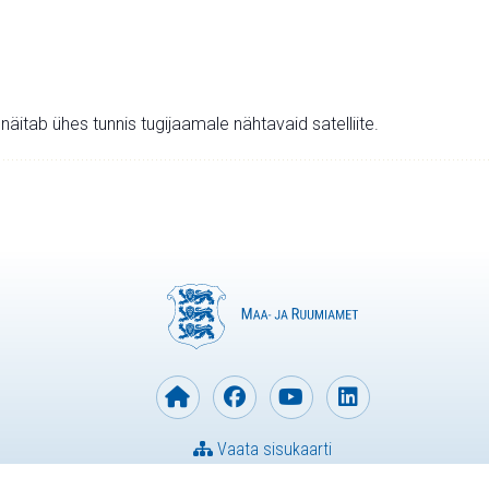
v näitab ühes tunnis tugijaamale nähtavaid satelliite.
Vaata sisukaarti