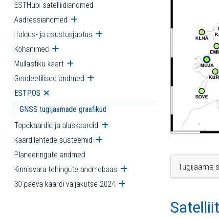
ESTHubi satelliidiandmed
Aadressiandmed
Ava alammenüü
Haldus- ja asustusjaotus
Ava alammenüü
Kohanimed
Ava alammenüü
Mullastiku kaart
Ava alammenüü
Geodeetilised andmed
Ava alammenüü
ESTPOS
Ava alammenüü
GNSS tugijaamade graafikud
Topokaardid ja aluskaardid
Ava alammenüü
Kaardilehtede süsteemid
Ava alammenüü
Planeeringute andmed
Tugijaama s
Kinnisvara tehingute andmebaas
Ava alammenüü
30 päeva kaardi väljakutse 2024
Ava alammenüü
Satelli