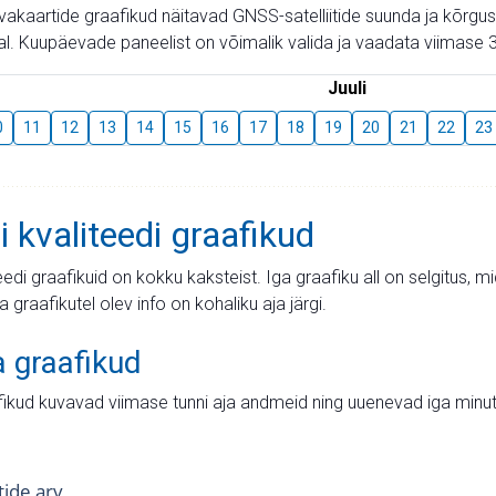
aevakaartide graafikud näitavad GNSS-satelliitide suunda ja kõr
l. Kuupäevade paneelist on võimalik valida ja vaadata viimase 3
Juuli
0
11
12
13
14
15
16
17
18
19
20
21
22
23
i kvaliteedi graafikud
teedi graafikuid on kokku kaksteist. Iga graafiku all on selgitus, 
ja graafikutel olev info on kohaliku aja järgi.
a graafikud
fikud kuvavad viimase tunni aja andmeid ning uuenevad iga minut