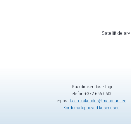
Satelliitide ar
Kaardirakenduse tugi
telefon +372 665 0600
e-post
kaardirakendus@maaruum.ee
Korduma kippuvad küsimused