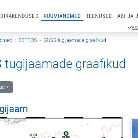
RDIRAKENDUSED
RUUMIANDMED
TEENUSED
ABI JA 
es
ndmed
ESTPOS
GNSS tugijaamade graafikud
tugijaamade graafikud
ad
ugijaam