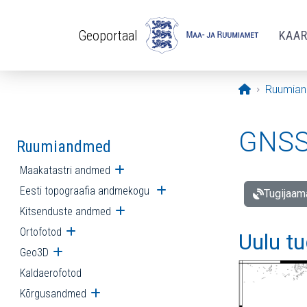
Liigu edasi põhisisu juurde
Geoportaal
KAA
Avaleht
Ruumia
GNSS 
Ruumiandmed
Maakatastri andmed
Ava alammenüü
Eesti topograafia andmekogu
Ava alammenüü
Tugijaam
Kitsenduste andmed
Ava alammenüü
Ortofotod
Ava alammenüü
Uulu t
Geo3D
Ava alammenüü
Kaldaerofotod
Kõrgusandmed
Ava alammenüü