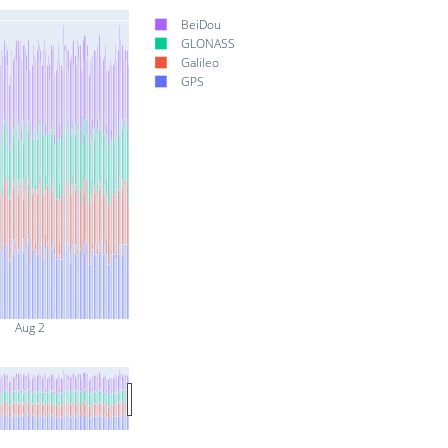
BeiDou
GLONASS
Galileo
GPS
Aug 2