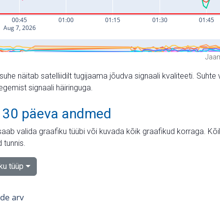
Jaam
suhe näitab satelliidilt tugijaama jõudva signaali kvaliteeti. Su
tegemist signaali häiringuga.
 30 päeva andmed
aab valida graafiku tüübi või kuvada kõik graafikud korraga. Kõ
 tunnis.
iku tüüp
tide arv