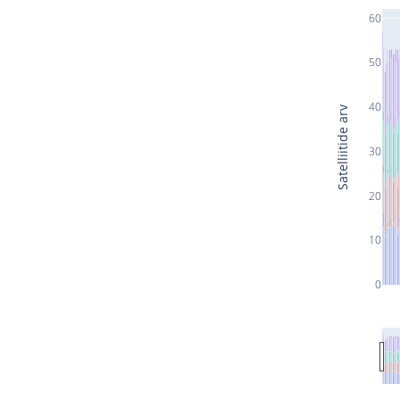
60
50
40
Satelliitide arv
30
20
10
0