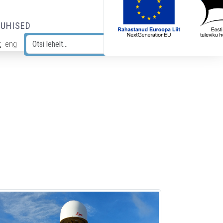
JUHISED
t
eng
Otsi