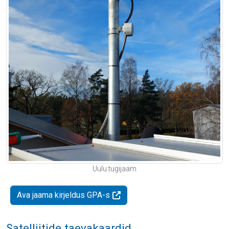
Uulu tugijaam
Ava jaama kirjeldus GPA-s
Satelliitide taevakaardid