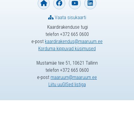
Vaata sisukaarti
Kaardirakenduse tugi
telefon +372 665 0600
e-post
kaardirakendus@maaruum.ee
Korduma kippuvad küsimused
Mustamäe tee 51, 10621 Tallinn
telefon +372 665 0600
e-post
maaruum@maaruum.ee
Liitu uuGISed listiga