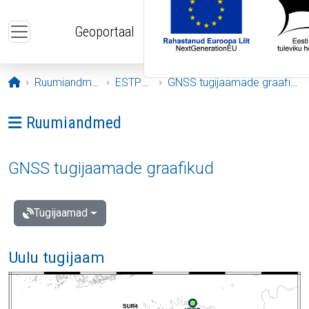
Liigu edasi põhisisu juurde
Geoportaal
Avaleht
Ruumiandmed
ESTPOS
GNSS tugijaamade graafikud
Ava menüü: Ruumiandmed
Ruumiandmed
GNSS tugijaamade graafikud
Tugijaamad
Uulu tugijaam