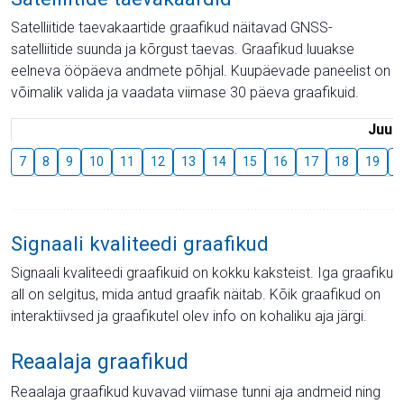
Satelliitide taevakaartide graafikud näitavad GNSS-
satelliitide suunda ja kõrgust taevas. Graafikud luuakse
eelneva ööpäeva andmete põhjal. Kuupäevade paneelist on
võimalik valida ja vaadata viimase 30 päeva graafikuid.
Juuli
7
8
9
10
11
12
13
14
15
16
17
18
19
2
Signaali kvaliteedi graafikud
Signaali kvaliteedi graafikuid on kokku kaksteist. Iga graafiku
all on selgitus, mida antud graafik näitab. Kõik graafikud on
interaktiivsed ja graafikutel olev info on kohaliku aja järgi.
Reaalaja graafikud
Reaalaja graafikud kuvavad viimase tunni aja andmeid ning