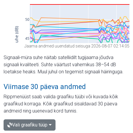
Jaama andmed uuendatud seisuga 2026-08-07 02:14:05
Signaali-müra suhe näitab satelliidilt tugijaama jõudva
signaali kvaliteeti. Suhte väärtust vahemikus 38–54 dB
loetakse heaks. Muul juhul on tegemist signaali häiringuga.
Viimase 30 päeva andmed
Rippmenüüst saab valida graafiku tüübi või kuvada kõik
graafikud korraga. Kõik graafikud sisaldavad 30 päeva
andmeid ning uuenevad kord tunnis.
Vali graafiku tüüp