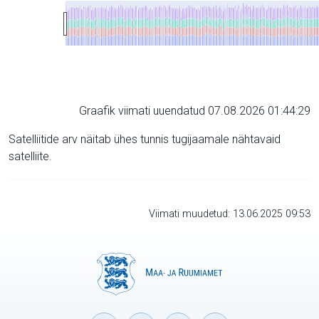
Graafik viimati uuendatud 07.08.2026 01:44:29
Satelliitide arv näitab ühes tunnis tugijaamale nähtavaid
satelliite.
Viimati muudetud: 13.06.2025 09:53